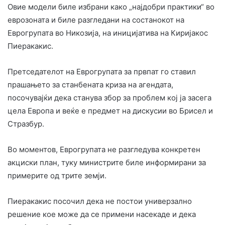
Овие модели биле избрани како „најдобри практики“ во
еврозоната и биле разгледани на состанокот на
Еврогрупата во Никозија, на иницијатива на Киријакос
Пиеракакис.
Претседателот на Еврогрупата за првпат го ставил
прашањето за станбената криза на агендата,
посочувајќи дека станува збор за проблем кој ја засега
цела Европа и веќе е предмет на дискусии во Брисел и
Стразбур.
Во моментов, Еврогрупата не разгледува конкретен
акциски план, туку министрите биле информирани за
примерите од трите земји.
Пиеракакис посочил дека не постои универзално
решение кое може да се примени насекаде и дека