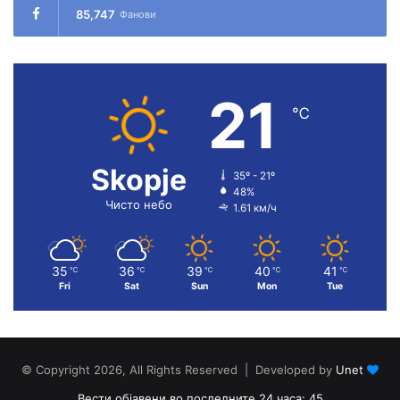
85,747
Фанови
21
℃
Skopje
35º - 21º
48%
Чисто небо
1.61 км/ч
35
36
39
40
41
℃
℃
℃
℃
℃
Fri
Sat
Sun
Mon
Tue
© Copyright 2026, All Rights Reserved | Developed by
Unet
Вести објавени во последните 24 часа: 45