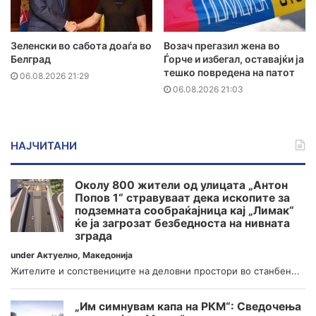
Зеленски во сабота доаѓа во
Возач прегазил жена во
Белград
Ѓорче и избегал, оставајќи ја
тешко повредена на патот
06.08.2026 21:29
06.08.2026 21:03
НАЈЧИТАНИ
Околу 800 жители од улицата „Антон
Попов 1“ стравуваат дека ископите за
подземната сообраќајница кај „Лимак“
ќе ја загрозат безбедноста на нивната
зграда
under
Актуелно
,
Македонија
Жителите и сопствениците на деловни простори во станбен...
„Им симнувам капа на РКМ“: Сведочења