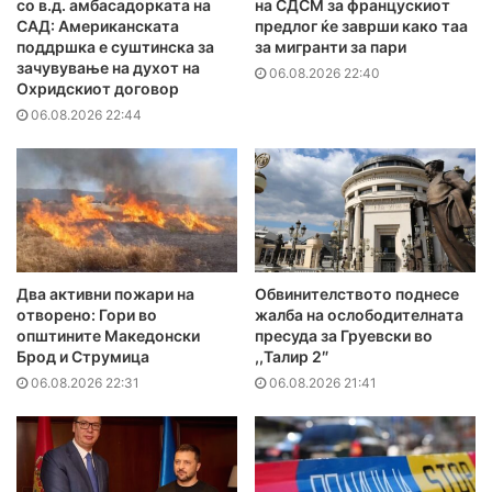
со в.д. амбасадорката на
на СДСМ за францускиот
САД: Американската
предлог ќе заврши како таа
поддршка е суштинска за
за мигранти за пари
зачувување на духот на
06.08.2026 22:40
Охридскиот договор
06.08.2026 22:44
Два активни пожари на
Обвинителството поднесе
отворено: Гори во
жалба на ослободителната
општините Македонски
пресуда за Груевски во
Брод и Струмица
,,Талир 2″
06.08.2026 22:31
06.08.2026 21:41