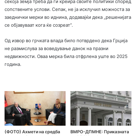
секоја земја треба да ги креира своите политики според
сопствените услови. Сепак, не ја исклучил можноста за
заеднички мерки во иднина, додавајќи дека „решенијата
се објавуваат кога ќе созреат“.
Од извор во грчката влада било потврдено дека Грција
не размислува за воведување данок на празни
недвижности. Оваа мерка била отфрлена уште во 2025
година.
(ФОТО) Ахмети на средба
ВМРО-ДПМНЕ: Приказната