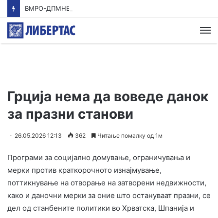
ВМРО-ДПМНЕ: Приказната на СДСМ за францускиот предлог ќе заврши како таа за мигранти за пари
М
Грција нема да воведе данок
за празни станови
26.05.2026 12:13
362
Читање помалку од 1м
Програми за социјално домување, ограничувања и
мерки против краткорочното изнајмување,
поттикнување на отворање на затворени недвижности,
како и даночни мерки за оние што остануваат празни, се
дел од станбените политики во Хрватска, Шпанија и