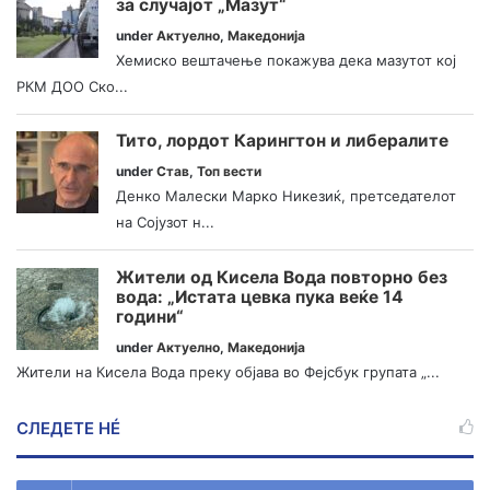
за случајот „Мазут“
under
Актуелно
,
Македонија
Хемиско вештачење покажува дека мазутот кој
РКМ ДОО Ско...
Тито, лордот Карингтон и либералите
under
Став
,
Топ вести
Денко Малески Марко Никезиќ, претседателот
на Сојузот н...
Жители од Кисела Вода повторно без
вода: „Истата цевка пука веќе 14
години“
under
Актуелно
,
Македонија
Жители на Кисела Вода преку објава во Фејсбук групата „...
СЛЕДЕТЕ НÉ