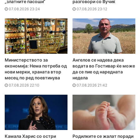
„златните пасоши“
разговори со Вучиќ
07.08.2026 23:24
07.08.2026 23:12
Министерството за
Ангелов се надева дека
економија: Нема потреба од
водата во Гостивар ќе може
нови мерки, храната втор
да се пие од наредната
месец по ред поевтинува
недела
07.08.2026 22:10
07.08.2026 21:42
Камала Харис со остри
Родилките се жалат поради