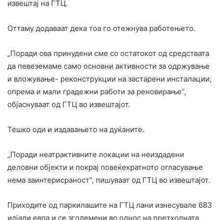
извештај на ГТЦ.
Оттаму додаваат дека тоа го отежнува работењето.
„Поради ова принудени сме со остатокот од средствата
да певеземаме само основни активности за одржување
и вложување- реконструкции на застарени инсталации,
опрема и мали градежни работи за реновирање“,
објаснуваат од ГТЦ во извештајот.
Тешко оди и издавањето на дуќаните.
„Поради неатрактивните локации на неиздадени
деловни објекти и покрај повеќекратното огласување
нема заинтерисраност“, пишуваат од ГТЦ во извештајот.
Приходите од паркилашите на ГТЦ лани изнесувале 683
илјади евра и се зголемени во однос на претходната