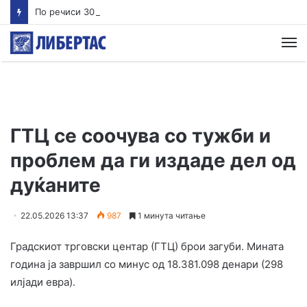
По речиси 30 години почнува судењето за убиството на Тупак Шакур
М
ГТЦ се соочува со тужби и
проблем да ги издаде дел од
дуќаните
22.05.2026 13:37
987
1 минута читање
Градскиот трговски центар (ГТЦ) брои загуби. Мината
година ја завршил со минус од 18.381.098 денари (298
илјади евра).