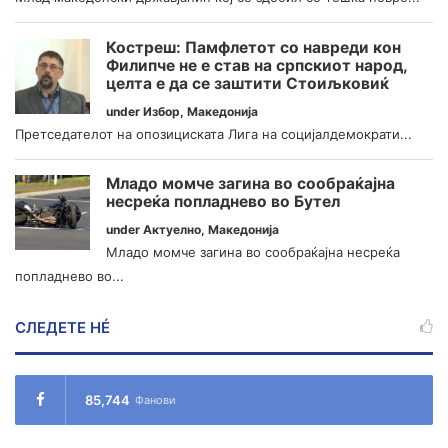
Костреш: Памфлетот со навреди кон
Филипче не е став на српскиот народ,
целта е да се заштити Стоиљковиќ
under
Избор
,
Македонија
Претседателот на опозициската Лига на социјалдемократи...
Младо момче загина во сообраќајна
несреќа попладнево во Бутел
under
Актуелно
,
Македонија
Младо момче загина во сообраќајна несреќа
попладнево во...
СЛЕДЕТЕ НÉ
85,744
Фанови