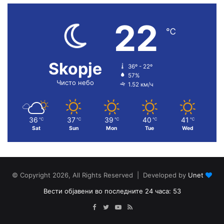
22
℃
Skopje
36º - 22º
57%
Чисто небо
1.52 км/ч
36
37
39
40
41
℃
℃
℃
℃
℃
Sat
Sun
Mon
Tue
Wed
© Copyright 2026, All Rights Reserved | Developed by
Unet
Вести објавени во последните 24 часа: 53
Facebook
Twitter
YouTube
RSS