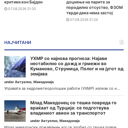
критики кон Бајден
доцнење на парите за
породилно отсуство, ФЗОМ
07.08.2026 21:35
тврди дека нема застој
07.08.2026 21:24
НАЈЧИТАНИ
УХМР со најнова прогноза: Најави
нестабилно со дожд и грмежи во
Куманово, Струмица, Полог и на југот од
земјава
under
Актуелно
,
Македонија
Управата за хидрометеоролошки работи (УХМР) излезе со н...
Млад Македонец со тешка повреда го
враќаат од Турција: се подготвува
владиниот авион за транспортот
under
Актуелно
,
Македонија
Млад македонски државјанин кој се здобил со тешка повре...