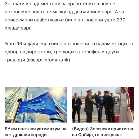
За плати и надоместоци за вработените лани се
потрошиле нешто помалку од два милиои евра. А за
привремени вработување биле потрошени уште 230
илјади евра.
Уште 16 илјади евра биле потрошени за надоместоци за
одбор на директори, трошоци за телефон и други
трошоци (извор: infomax.mk)
ЕУ им постави ултиматум на
(Видео) Зеленски пристигна
пет држави поради
во Србија, го очекуваат