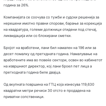
година за 26%.
Компанијата се соочува со тужби и судски решенија за
нерешени имотно правни спорови, барање за корекција
на квадратура, големи должници отидени под стечај,
ликвидација или со блокирани сметки.
Бројот на вработени, лани бил намален на 196 или за
десет помалку од претхдната година. Намалување на
вработените има во повеќе сектори, освен во кабинетот
на извршниот директор, кој лани броел пет лица а
претходната година биле двајца.
Од вкупната површина на ГТЦ која изнесува 119,630
квадратни метри речиси 30 отсто е продадена на
приватни сопственици.