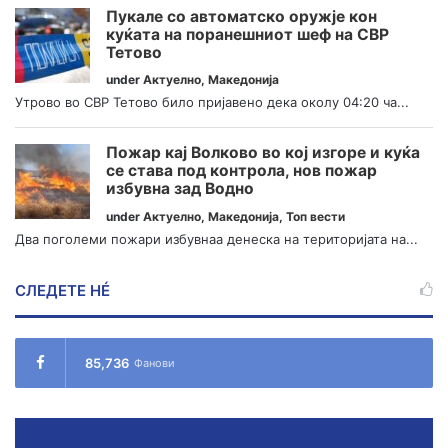
Пукале со автоматско оружје кон
куќата на поранешниот шеф на СВР
Тетово
under
Актуелно
,
Македонија
Утрово во СВР Тетово било пријавено дека околу 04:20 ча...
Пожар кај Волково во кој изгоре и куќа
се става под контрола, нов пожар
избувна зад Водно
under
Актуелно
,
Македонија
,
Топ вести
Два поголеми пожари избувнаа денеска на територијата на...
СЛЕДЕТЕ НÉ
85,736
Фанови