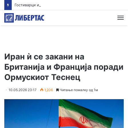
Гостиварци и натаму без пивка вода
М
Иран ѝ се закани на
Британија и Франција поради
Ормускиот Теснец
10.05.2026 23:17
1,206
Читање помалку од 1м