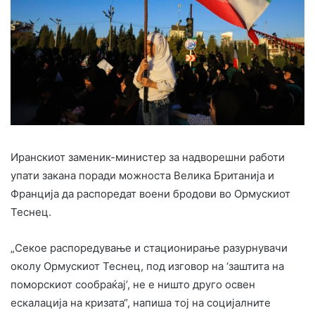
Иранскиот заменик-министер за надворешни работи
упати закана поради можноста Велика Британија и
Франција да распоредат воени бродови во Ормускиот
Теснец.
„Секое распоредување и стационирање разурнувачи
околу Ормускиот Теснец, под изговор на ‘заштита на
поморскиот сообраќај’, не е ништо друго освен
ескалација на кризата“, напиша тој на социјалните