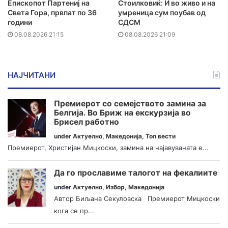
Епископот Партениј на
Стоилковиќ: И во живо и на
Света Гора, првпат по 36
умреница сум поубав од
години
СДСМ
08.08.2026 21:15
08.08.2026 21:09
НАЈЧИТАНИ
Премиерот со семејството замина за
Белгија. Во Бриж на екскурзија во
Брисел работно
under
Актуелно
,
Македонија
,
Топ вести
Премиерот, Христијан Мицкоски, замина на најавуваната е...
Да го прославиме талогот на фекалиите
under
Актуелно
,
Избор
,
Македонија
Автор Биљана Секуловска Премиерот Мицкоски
кога се пр...