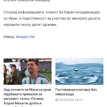
Според информациите, планот би барал координација
со Иран, а подготвеност за учество во мисијата досега
изразиле околу десет држави.
Извор:
skopje1.mk
Зад солзите на Меси се крие
Гостиварци и натаму без
најубавата приказна за
пивка вода
неговиот татко: Почина
08.08.2026 23:23
Хорхе Меси по долга и