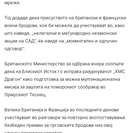
мрежи.
Тој додаде дека присуството на британски и француски
воени бродови, кои би можеле да учествуваат во, како
што наведе, „нелегални и меѓународно незаконски
акции на САД“, ќе наиде на „моментален и одлучен
одговор“.
Британското Министерство за одбрана вчера соопшти
дека на Блискиот Исток го испраќа разурнувачот „ХМС
Драгон“ како подготовка за можна мултинационална
мисија за заштита на поморскиот сообраќај во
Ормускиот Теснец.
Велика Британија и Франција во последните денови
учествуваат во разговори за повторно воспоставување
безбеден премин за трговските бродови низ овој
клучен поморски коридор.