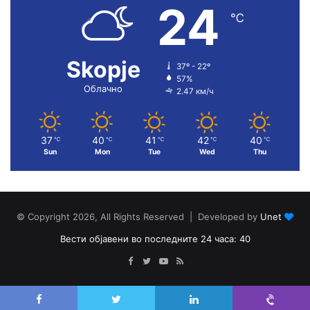
24
℃
Skopje
37º - 22º
57%
Облачно
2.47 км/ч
37
40
41
42
40
℃
℃
℃
℃
℃
Sun
Mon
Tue
Wed
Thu
© Copyright 2026, All Rights Reserved | Developed by
Unet
Вести објавени во последните 24 часа: 40
Facebook
Twitter
YouTube
RSS