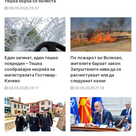
тешка борба со болеста
08.08.2026 23:37
Еден загинат, еден тешко
По пожарот во Волково,
повреден – Тешка
жителите бараат закон:
сообраќајна несреќа на
Запуштените ниви да се
магистралата Гостивар-
расчистуваат или да
Кичево
следуваат казни
08.08.2026 23:17
08.08.2026 21:19