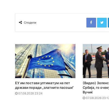
Faceboo
T
Сподели
ЕУ им постави ултиматум на пет
(Видео) Зеленс
држави поради „златните пасоши“
Србија, го оче
Вучиќ
07.08.2026 23:24
07.08.2026 23:1