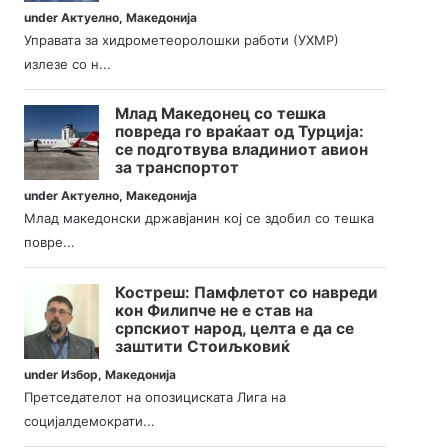
under
Актуелно
,
Македонија
Управата за хидрометеоролошки работи (УХМР)
излезе со н...
Млад Македонец со тешка
повреда го враќаат од Турција:
се подготвува владиниот авион
за транспортот
under
Актуелно
,
Македонија
Млад македонски државјанин кој се здобил со тешка
повре...
Костреш: Памфлетот со навреди
кон Филипче не е став на
српскиот народ, целта е да се
заштити Стоиљковиќ
under
Избор
,
Македонија
Претседателот на опозициската Лига на
социјалдемократи...