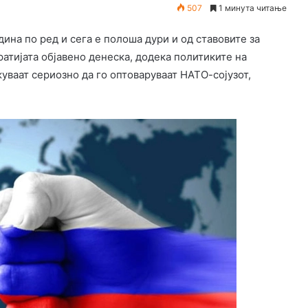
507
1 минута читање
ина по ред и сега е полоша дури и од ставовите за
атијата објавено денеска, додека политиките на
ваат сериозно да го оптоваруваат НАТО-сојузот,