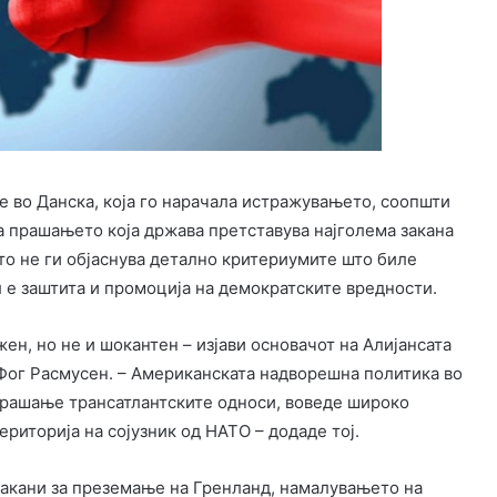
е во Данска, која го нарачала истражувањето, соопшти
а прашањето која држава претставува најголема закана
то не ги објаснува детално критериумите што биле
л е заштита и промоција на демократските вредности.
жен, но не и шокантен – изјави основачот на Алијансата
Фог Расмусен. – Американската надворешна политика во
 прашање трансатлантските односи, воведе широко
ериторија на сојузник од НАТО – додаде тој.
закани за преземање на Гренланд, намалувањето на