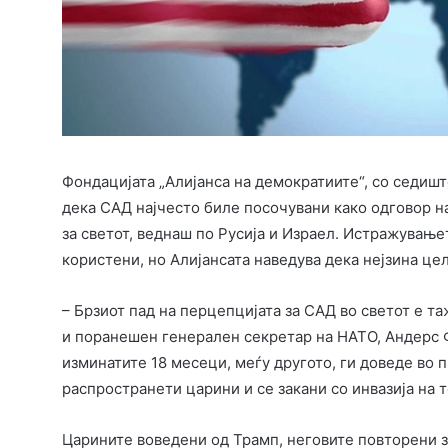
Фондацијата „Алијанса на демократиите“, со седишт
дека САД најчесто биле посочувани како одговор н
за светот, веднаш по Русија и Израел. Истражување
користени, но Алијансата наведува дека нејзина це
– Брзиот пад на перцепцијата за САД во светот е та
и поранешен генерален секретар на НАТО, Андерс 
изминатите 18 месеци, меѓу другото, ги доведе во
распространети царини и се закани со инвазија на т
Царините воведени од Трамп, неговите повторени 