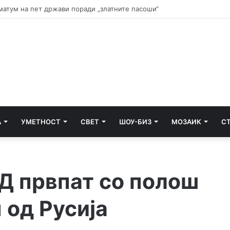
и почнува судењето за убиството на Тупак Шакур
А
УМЕТНОСТ
СВЕТ
ШОУ-БИЗ
МОЗАИК
С
Д првпат со полош
 од Русија