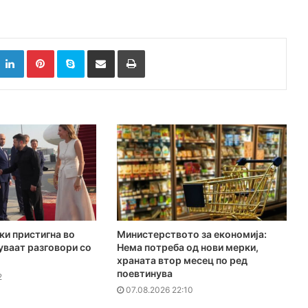
k
witter
LinkedIn
Pinterest
Skype
Сподели преку Е-маил
Испринтај
ки пристигна во
Министерството за економија:
куваат разговори со
Нема потреба од нови мерки,
храната втор месец по ред
поевтинува
2
07.08.2026 22:10