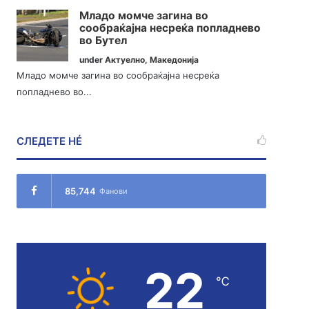
Младо момче загина во
сообраќајна несреќа попладнево
во Бутел
under
Актуелно
,
Македонија
Младо момче загина во сообраќајна несреќа
попладнево во...
СЛЕДЕТЕ НÉ
85,744
Фанови
22
℃