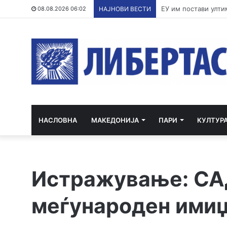
По речиси 30 годин
08.08.2026 06:02
НАЈНОВИ ВЕСТИ
НАСЛОВНА
МАКЕДОНИЈА
ПАРИ
КУЛТУР
Истражување: СА
меѓународен имиџ