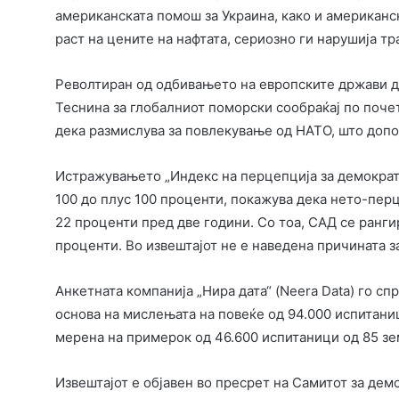
американската помош за Украина, како и американс
раст на цените на нафтата, сериозно ги нарушија т
Револтиран од одбивањето на европските држави д
Теснина за глобалниот поморски сообраќај по почет
дека размислува за повлекување од НАТО, што допо
Истражувањето „Индекс на перцепција за демократиј
100 до плус 100 проценти, покажува дека нето-перц
22 проценти пред две години. Со тоа, САД се рангир
проценти. Во извештајот не е наведена причината з
Анкетната компанија „Нира дата“ (Neera Data) го сп
основа на мислењата на повеќе од 94.000 испитани
мерена на примерок од 46.600 испитаници од 85 зе
Извештајот е објавен во пресрет на Самитот за демок