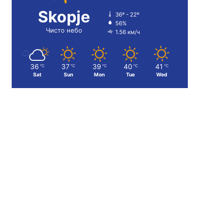
Skopje
36º - 22º
56%
Чисто небо
1.56 км/ч
36
37
39
40
41
℃
℃
℃
℃
℃
Sat
Sun
Mon
Tue
Wed