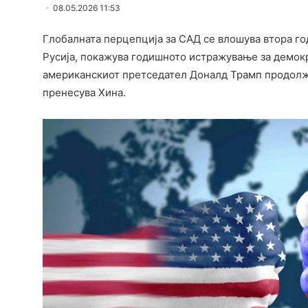
08.05.2026 11:53
Глобалната перцепција за САД се влошува втора год
Русија, покажува годишното истражување за демокр
американскиот претседател Доналд Трамп продолжу
пренесува Хина.