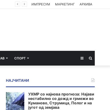
ИМПРЕСУМ
МАРКЕТИНГ
АРХИВА
Sidebar
Пребарај
ТАВ
СПОРТ
за
НАЈЧИТАНИ
УХМР со најнова прогноза: Најави
нестабилно со дожд и грмежи во
Куманово, Струмица, Полог и на
југот од земјава