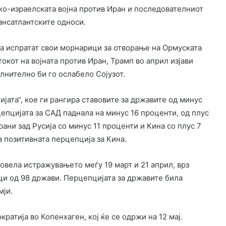
ко-израелската војна против Иран и последователниот
рансатлантските односи.
а испратат свои морнарици за отворање на Ормуската
окот на војната против Иран, Трамп во април изјави
лнително би го ослабело Сојузот.
ата“, кое ги рангира ставовите за државите од минус
епцијата за САД паднала на минус 16 проценти, од плус
ани зад Русија со минус 11 проценти и Кина со плус 7
а позитивната перцепција за Кина.
ровела истражувањето меѓу 19 март и 21 април, врз
ци од 98 држави. Перцепцијата за државите била
мји.
ратија во Копенхаген, кој ќе се одржи на 12 мај.