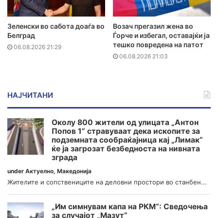
Зеленски во сабота доаѓа во
Возач прегазил жена во
Белград
Ѓорче и избегал, оставајќи ја
тешко повредена на патот
06.08.2026 21:29
06.08.2026 21:03
НАЈЧИТАНИ
Околу 800 жители од улицата „Антон
Попов 1“ стравуваат дека ископите за
подземната сообраќајница кај „Лимак“
ќе ја загрозат безбедноста на нивната
зграда
under
Актуелно
,
Македонија
Жителите и сопствениците на деловни простори во станбен...
„Им симнувам капа на РКМ“: Сведочења
за случајот „Мазут“