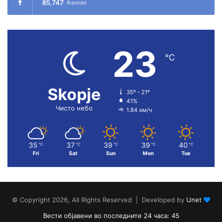
85,747
Фанови
23
℃
Skopje
35º - 21º
41%
Чисто небо
1.84 км/ч
35
37
39
39
40
℃
℃
℃
℃
℃
Fri
Sat
Sun
Mon
Tue
© Copyright 2026, All Rights Reserved | Developed by
Unet
Вести објавени во последните 24 часа: 45