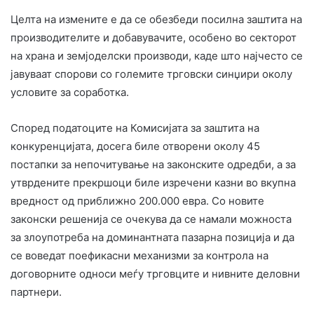
Целта на измените е да се обезбеди посилна заштита на
производителите и добавувачите, особено во секторот
на храна и земјоделски производи, каде што најчесто се
јавуваат спорови со големите трговски синџири околу
условите за соработка.
Според податоците на Комисијата за заштита на
конкуренцијата, досега биле отворени околу 45
постапки за непочитување на законските одредби, а за
утврдените прекршоци биле изречени казни во вкупна
вредност од приближно 200.000 евра. Со новите
законски решенија се очекува да се намали можноста
за злоупотреба на доминантната пазарна позиција и да
се воведат поефикасни механизми за контрола на
договорните односи меѓу трговците и нивните деловни
партнери.