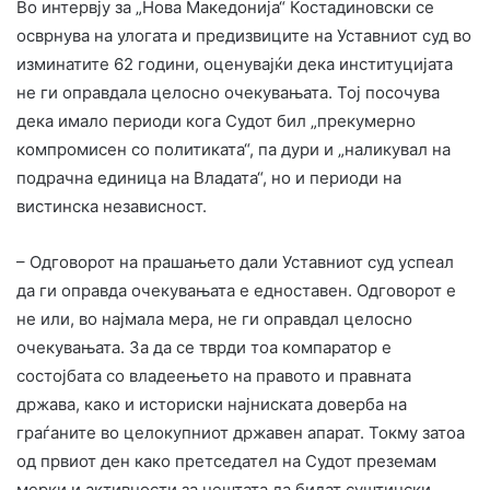
Во интервју за „Нова Македонија“ Костадиновски се
осврнува на улогата и предизвиците на Уставниот суд во
изминатите 62 години, оценувајќи дека институцијата
не ги оправдала целосно очекувањата. Тој посочува
дека имало периоди кога Судот бил „прекумерно
компромисен со политиката“, па дури и „наликувал на
подрачна единица на Владата“, но и периоди на
вистинска независност.
– Одговорот на прашањето дали Уставниот суд успеал
да ги оправда очекувањата е едноставен. Одговорот е
не или, во најмала мера, не ги оправдал целосно
очекувањата. За да се тврди тоа компаратор е
состојбата со владеењето на правото и правната
држава, како и историски најниската доверба на
граѓаните во целокупниот државен апарат. Токму затоа
од првиот ден како претседател на Судот преземам
мерки и активности за нештата да бидат суштински