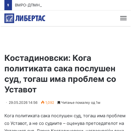
ВМРО-ДПМНЕ: Приказната на СДСМ за францускиот предлог ќе заврши како таа за мигранти за пари
М
Костадиновски: Кога
политиката сака послушен
суд, тогаш има проблем со
Уставот
29.05.2026 14:56
1,092
Читање помалку од 1м
Кога политиката сака послушен суд, тогаш има проблем
со Уставот, а не со судиите – оценува претседателот на
Уставниот суд, Дарко Костадиновски, нагласувајќи дека