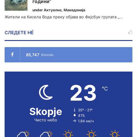
години“
under
Актуелно
,
Македонија
Жители на Кисела Вода преку објава во Фејсбук групата „...
СЛЕДЕТЕ НÉ
85,747
Фанови
23
℃
Skopje
35º - 21º
41%
Чисто небо
1.84 км/ч