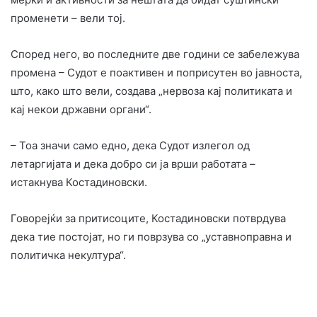
променети – вели тој.
Според него, во последните две години се забележува
промена – Судот е поактивен и поприсутен во јавноста,
што, како што вели, создава „нервоза кај политиката и
кај некои државни органи“.
– Тоа значи само едно, дека Судот излегол од
летаргијата и дека добро си ја врши работата –
истакнува Костадиновски.
Говорејќи за притисоците, Костадиновски потврдува
дека тие постојат, но ги поврзува со „уставноправна и
политичка некултура“.