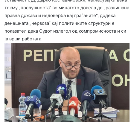
токму „послушноста“ во минатото довела до „разнишана
правна држава и недоверба кај граѓаните“, додека
денешната „нервоза“ кај политичките структури е
показател дека Судот излегол од компромисноста и си
ја врши работата.