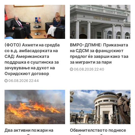
(ФОТО) Ахмети на средба
ВМРО-ДПМНЕ: Приказната
со в.д. амбасадорката на
на СДСМ за францускиот
САД: Американската
предлог ќе заврши како таа
поддршка е суштинска за
за мигранти за пари
зачувување на духот на
06.08.2026 22:40
Охридскиот договор
06.08.2026 22:44
Два активни пожари на
Обвинителството поднесе