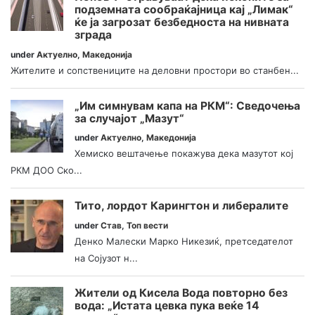
подземната сообраќајница кај „Лимак“
ќе ја загрозат безбедноста на нивната
зграда
under
Актуелно
,
Македонија
Жителите и сопствениците на деловни простори во станбен...
„Им симнувам капа на РКМ“: Сведочења
за случајот „Мазут“
under
Актуелно
,
Македонија
Хемиско вештачење покажува дека мазутот кој
РКМ ДОО Ско...
Тито, лордот Карингтон и либералите
under
Став
,
Топ вести
Денко Малески Марко Никезиќ, претседателот
на Сојузот н...
Жители од Кисела Вода повторно без
вода: „Истата цевка пука веќе 14