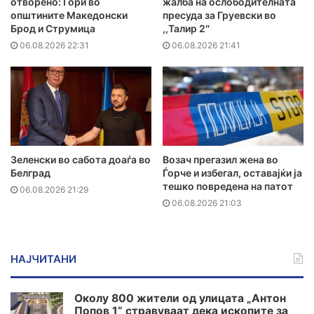
отворено: Гори во
жалба на ослободителната
општините Македонски
пресуда за Груевски во
Брод и Струмица
,,Талир 2″
06.08.2026 22:31
06.08.2026 21:41
Зеленски во сабота доаѓа во
Возач прегазил жена во
Белград
Ѓорче и избегал, оставајќи ја
тешко повредена на патот
06.08.2026 21:29
06.08.2026 21:03
НАЈЧИТАНИ
Околу 800 жители од улицата „Антон
Попов 1“ стравуваат дека ископите за