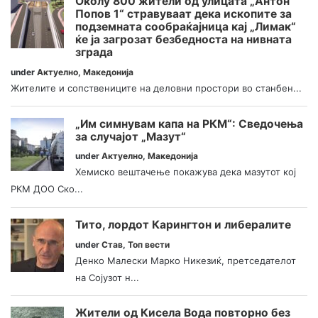
Околу 800 жители од улицата „Антон
Попов 1“ стравуваат дека ископите за
подземната сообраќајница кај „Лимак“
ќе ја загрозат безбедноста на нивната
зграда
under
Актуелно
,
Македонија
Жителите и сопствениците на деловни простори во станбен...
„Им симнувам капа на РКМ“: Сведочења
за случајот „Мазут“
under
Актуелно
,
Македонија
Хемиско вештачење покажува дека мазутот кој
РКМ ДОО Ско...
Тито, лордот Карингтон и либералите
under
Став
,
Топ вести
Денко Малески Марко Никезиќ, претседателот
на Сојузот н...
Жители од Кисела Вода повторно без