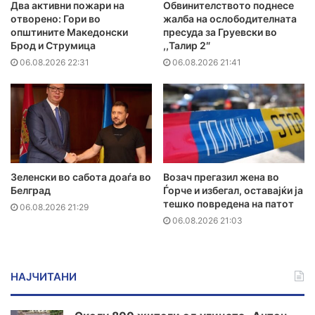
Два активни пожари на
Обвинителството поднесе
отворено: Гори во
жалба на ослободителната
општините Македонски
пресуда за Груевски во
Брод и Струмица
,,Талир 2″
06.08.2026 22:31
06.08.2026 21:41
Зеленски во сабота доаѓа во
Возач прегазил жена во
Белград
Ѓорче и избегал, оставајќи ја
тешко повредена на патот
06.08.2026 21:29
06.08.2026 21:03
НАЈЧИТАНИ