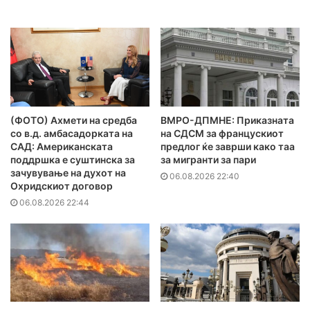
(ФОТО) Ахмети на средба
ВМРО-ДПМНЕ: Приказната
со в.д. амбасадорката на
на СДСМ за францускиот
САД: Американската
предлог ќе заврши како таа
поддршка е суштинска за
за мигранти за пари
зачувување на духот на
06.08.2026 22:40
Охридскиот договор
06.08.2026 22:44