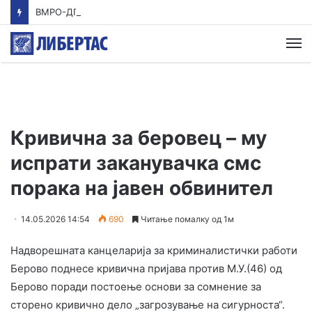
ВМРО-ДПМНЕ: Приказната на СДСМ за францускиот предлог ќе заврши како таа за мигранти за пари
М
Кривична за беровец – му
испрати заканувачка смс
порака на јавен обвинител
14.05.2026 14:54
690
Читање помалку од 1м
Надворешната канцеларија за криминалистички работи
Берово поднесе кривична пријава против М.У.(46) од
Берово поради постоење основи за сомнение за
сторено кривично дело „загрозување на сигурноста“.