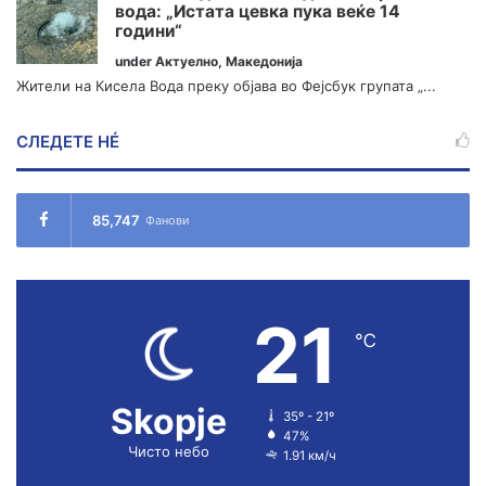
вода: „Истата цевка пука веќе 14
години“
under
Актуелно
,
Македонија
Жители на Кисела Вода преку објава во Фејсбук групата „...
СЛЕДЕТЕ НÉ
85,747
Фанови
21
℃
Skopje
35º - 21º
47%
Чисто небо
1.91 км/ч