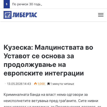
По речиси 30 години почнува судењето за убиството на Тупак Шакур
М
Кузеска: Малцинствата во
Уставот се основа за
продолжување на
европските интеграции
13.05.2026 14:43
1,068
1 минута читање
Криминалната банда на власт нема одговори за
неисполнетите ветувања пред граѓаните. Сите нивни
лаги излегоа на виделина, за Преспанскиот договор, за