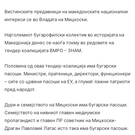
Вистинските предавници на македонските национални
интереси се во Владата на Мицкоски.
Најголемиот бугарофилски колектив во историјата на
Македонија денес се наоѓа токму во редовите на
тендер коалицијата ВМРО – ЗНАМ.
Половина од оваа тендер-коалиција има бугарски
пасоши. Министри, пратеници, директори, функционери
– сите со црвени пасоши на ЕУ, а глумат лажни патриоти
пред народот.
Дури и семејството на Мицкоски има бугарски пасоши.
Семејството на нивниот главен медиумски
пропагандист и главен ПР советник на Мицкоски-
Драган Павловиќ Латас исто така има бугарски пасоши.