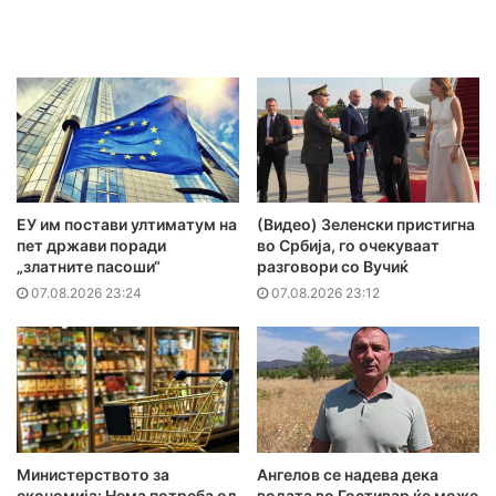
ЕУ им постави ултиматум на
(Видео) Зеленски пристигна
пет држави поради
во Србија, го очекуваат
„златните пасоши“
разговори со Вучиќ
07.08.2026 23:24
07.08.2026 23:12
Министерството за
Ангелов се надева дека
економија: Нема потреба од
водата во Гостивар ќе може