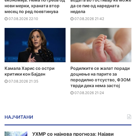
нови мерки, храната втор
да се пие од наредната
месец по ред поевтинува
недела
07.08.2026 22:10
07.08.2026 21:42
Камала Харис со остри
Родилките се жалат поради
критики кон Бајден
доцнење на парите за
породилно отсуство, ФЗОМ
07.08.2026 21:35
тврди дека нема застој
07.08.2026 21:24
НАЈЧИТАНИ
УХМР со најнова прогноза: Најави