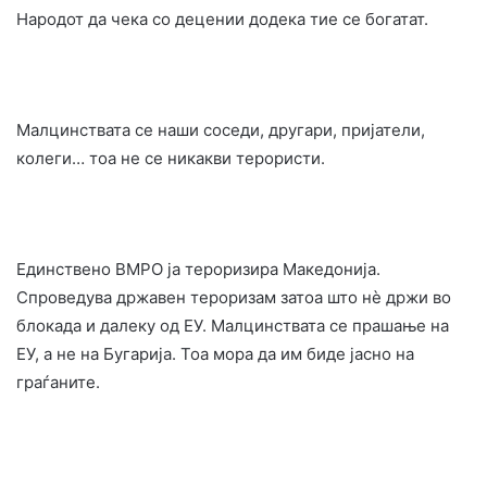
Народот да чека со децении додека тие се богатат.
Малцинствата се наши соседи, другари, пријатели,
колеги… тоа не се никакви терористи.
Единствено ВМРО ја тероризира Македонија.
Спроведува државен тероризам затоа што нè држи во
блокада и далеку од ЕУ. Малцинствата се прашање на
ЕУ, а не на Бугарија. Тоа мора да им биде јасно на
граѓаните.