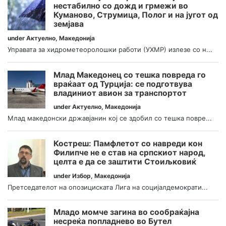
нестабилно со дожд и грмежи во
Куманово, Струмица, Полог и на југот од
земјава
under
Актуелно
,
Македонија
Управата за хидрометеоролошки работи (УХМР) излезе со н...
Млад Македонец со тешка повреда го
враќаат од Турција: се подготвува
владиниот авион за транспортот
under
Актуелно
,
Македонија
Млад македонски државјанин кој се здобил со тешка повре...
Костреш: Памфлетот со навреди кон
Филипче не е став на српскиот народ,
целта е да се заштити Стоиљковиќ
under
Избор
,
Македонија
Претседателот на опозициската Лига на социјалдемократи...
Младо момче загина во сообраќајна
несреќа попладнево во Бутел