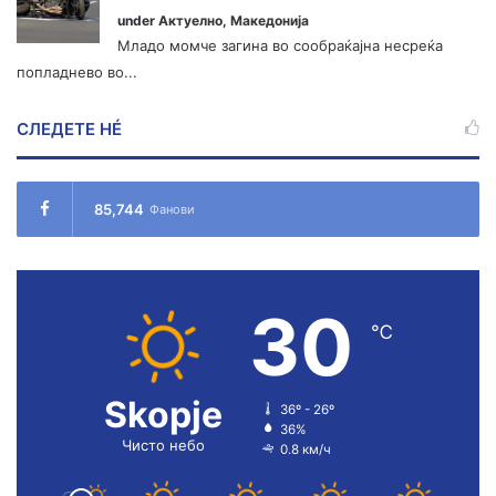
under
Актуелно
,
Македонија
Младо момче загина во сообраќајна несреќа
попладнево во...
СЛЕДЕТЕ НÉ
85,744
Фанови
30
℃
Skopje
36º - 26º
36%
Чисто небо
0.8 км/ч