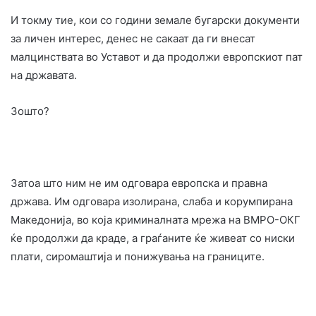
И токму тие, кои со години земале бугарски документи
за личен интерес, денес не сакаат да ги внесат
малцинствата во Уставот и да продолжи европскиот пат
на државата.
Зошто?
Затоа што ним не им одговара европска и правна
држава. Им одговара изолирана, слаба и корумпирана
Македонија, во која криминалната мрежа на ВМРО-ОКГ
ќе продолжи да краде, а граѓаните ќе живеат со ниски
плати, сиромаштија и понижувања на границите.