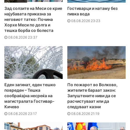
Зад солзите на Меси се крие
Гостиварци и натаму без
најубавата приказна за
пивка вода
неговиот татко: Почина
08.08.2026 23:23
Хорхе Меси по долга и
тешка борба со болеста
08.08.2026 23:37
Еден загинат, еден тешко
По пожарот во Волково,
повреден – Тешка
жителите бараат закон:
сообраќајна несреќа на
Запуштените ниви да се
магистралата Гостивар-
расчистуваат или да
Кичево
следуваат казни
08.08.2026 23:17
08.08.2026 21:19