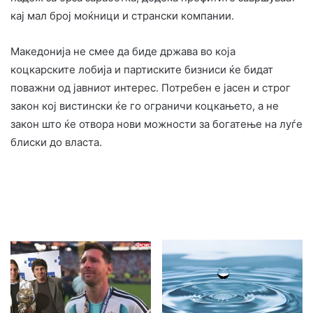
кај мал број моќници и странски компании.
Македонија не смее да биде држава во која
коцкарските лобија и партиските бизниси ќе бидат
поважни од јавниот интерес. Потребен е јасен и строг
закон кој вистински ќе го ограничи коцкањето, а не
закон што ќе отвора нови можности за богатење на луѓе
блиски до власта.