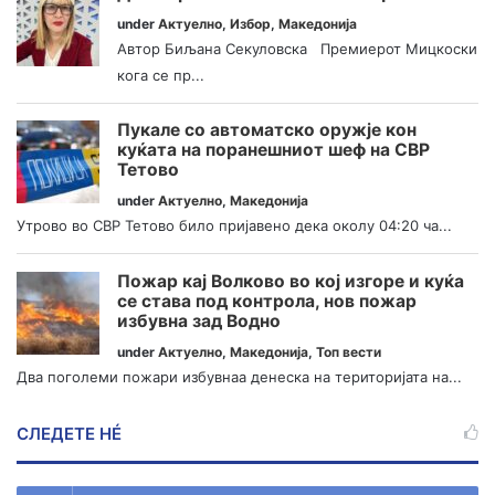
under
Актуелно
,
Избор
,
Македонија
Автор Биљана Секуловска Премиерот Мицкоски
кога се пр...
Пукале со автоматско оружје кон
куќата на поранешниот шеф на СВР
Тетово
under
Актуелно
,
Македонија
Утрово во СВР Тетово било пријавено дека околу 04:20 ча...
Пожар кај Волково во кој изгоре и куќа
се става под контрола, нов пожар
избувна зад Водно
under
Актуелно
,
Македонија
,
Топ вести
Два поголеми пожари избувнаа денеска на територијата на...
СЛЕДЕТЕ НÉ