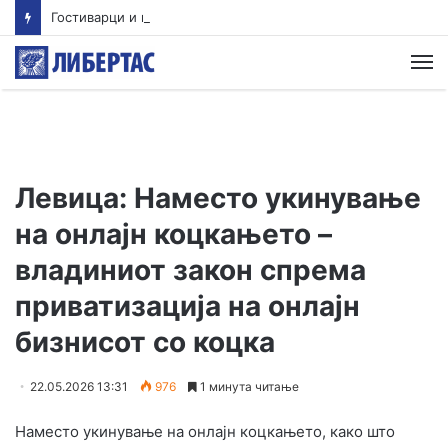
Гостиварци и натаму без пивка вода
М
Левица: Наместо укинување
на онлајн коцкањето –
владиниот закон спрема
приватизација на онлајн
бизнисот со коцка
22.05.2026 13:31
976
1 минута читање
Наместо укинување на онлајн коцкањето, како што