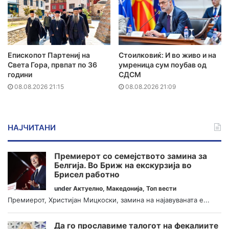
Епископот Партениј на
Стоилковиќ: И во живо и на
Света Гора, првпат по 36
умреница сум поубав од
години
СДСМ
08.08.2026 21:15
08.08.2026 21:09
НАЈЧИТАНИ
Премиерот со семејството замина за
Белгија. Во Бриж на екскурзија во
Брисел работно
under
Актуелно
,
Македонија
,
Топ вести
Премиерот, Христијан Мицкоски, замина на најавуваната е...
Да го прославиме талогот на фекалиите