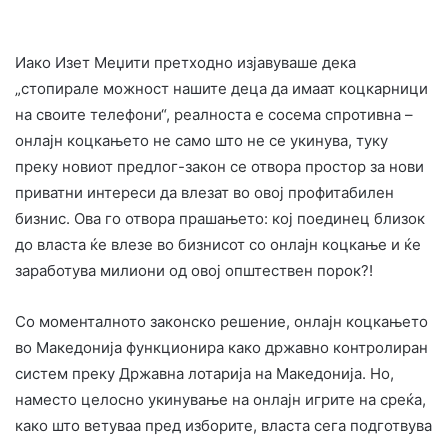
Иако Изет Меџити претходно изјавуваше дека
„стопирале можност нашите деца да имаат коцкарници
на своите телефони“, реалноста е сосема спротивна –
онлајн коцкањето не само што не се укинува, туку
преку новиот предлог-закон се отвора простор за нови
приватни интереси да влезат во овој профитабилен
бизнис. Ова го отвора прашањето: кој поединец близок
до власта ќе влезе во бизнисот со онлајн коцкање и ќе
заработува милиони од овој општествен порок?!
Со моменталното законско решение, онлајн коцкањето
во Македонија функционира како државно контролиран
систем преку Државна лотарија на Македонија. Но,
наместо целосно укинување на онлајн игрите на среќа,
како што ветуваа пред изборите, власта сега подготвува