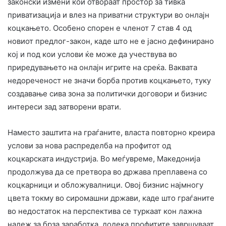
законски измени кои отвораат простор за тивка
приватизација и влез на приватни структури во онлајн
коцкањето. Особено спорен е членот 7 став 4 од
новиот предлог-закон, каде што не е јасно дефинирано
кој и под кои услови ќе може да учествува во
приредувањето на онлајн игрите на среќа. Ваквата
недореченост не значи борба против коцкањето, туку
создавање сива зона за политички договори и бизнис
интереси зад затворени врати.
Наместо заштита на граѓаните, власта повторно креира
услови за нова распределба на профитот од
коцкарската индустрија. Во меѓувреме, Македонија
продолжува да се претвора во држава преплавена со
коцкарници и обложувалници. Овој бизнис најмногу
цвета токму во сиромашни држави, каде што граѓаните
во недостаток на перспектива се туркаат кон лажна
надеж за брза заработка, додека профитите завршуваат