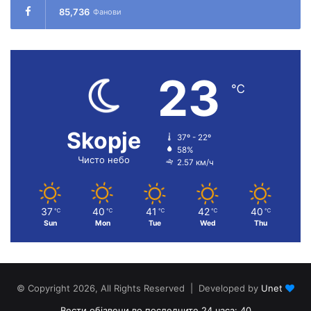
85,736
Фанови
23
℃
Skopje
37º - 22º
58%
Чисто небо
2.57 км/ч
37
40
41
42
40
℃
℃
℃
℃
℃
Sun
Mon
Tue
Wed
Thu
© Copyright 2026, All Rights Reserved | Developed by
Unet
Вести објавени во последните 24 часа: 40