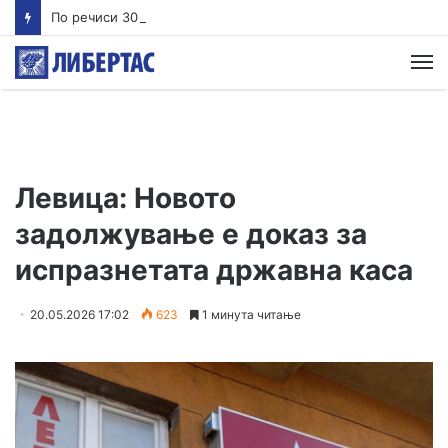
По речиси 30 години почнува судењето за убиството на Тупак Шакур
М
Левица: Новото
задолжување е доказ за
испразнетата државна каса
20.05.2026 17:02
623
1 минута читање