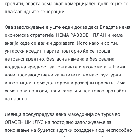
кредити, власта зема скап комерцијален долг кој ќе го
плаќаат идните генерации!
Ова задолжување е уште еден доказ дека Владата нема
економска стратегија, НЕМА РАЗВОЕН ПЛАН и нема
визија каде се движи државата. Исто како и со т.н.
унгарски кредит, парите повторно ќе се трошат
нетранспарентно, без јасна намена и без реална
додадена вредност за граѓаните и економијата. Нема
нови производствени капацитети, нема структурни
инвестиции, нема долгорочни развојни проекти. Има
само нови долгови, нови камати и нов товар врз грбот
на народот.
Левица предупредува дека Македонија се турка во
ОПАСЕН ЦИКЛУС на постојано задолжување за
покривање на буџетски дупки создадени од неспособно