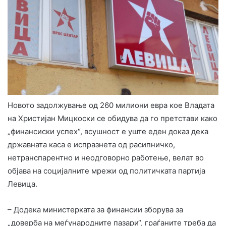
Новото задолжување од 260 милиони евра кое Владата
на Христијан Мицкоски се обидува да го претстави како
„финансиски успех“, всушност е уште еден доказ дека
државната каса е испразнета од расипничко,
нетранспарентно и неодговорно работење, велат во
објава на социјалните мрежи од политичката партија
Левица.
– Додека министерката за финансии зборува за
„доверба на меѓународните пазари“, граѓаните треба да