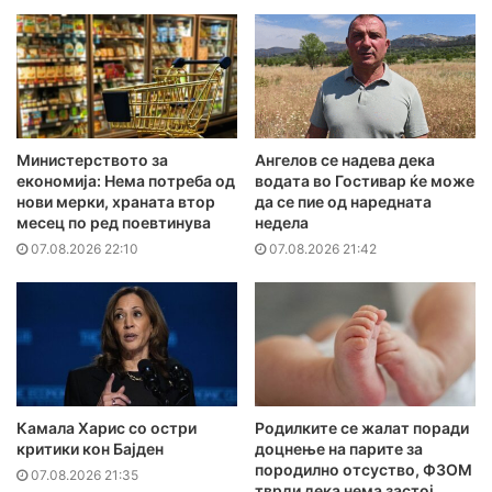
Министерството за
Ангелов се надева дека
економија: Нема потреба од
водата во Гостивар ќе може
нови мерки, храната втор
да се пие од наредната
месец по ред поевтинува
недела
07.08.2026 22:10
07.08.2026 21:42
Камала Харис со остри
Родилките се жалат поради
критики кон Бајден
доцнење на парите за
породилно отсуство, ФЗОМ
07.08.2026 21:35
тврди дека нема застој