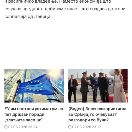
и расипничко владеење. Наместо економија што
создава вредност, добиваме власт што создава долгови,
соопштија од Левица.
ЕУ им постави ултиматум на
(Видео) Зеленски пристигна
пет држави поради
во Србија, го очекуваат
„златните пасоши“
разговори со Вучиќ
07.08.2026 23:24
07.08.2026 23:12