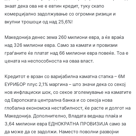
знаат дека ова не е евтин кредит, туку скапо
комерцијално задолжување со огромни ризици и
вкупни трошоци од над 25,6%!
Македонија денес зема 260 милиони евра, а ќе враќа
над 326 милиони евра. Само за камати и провизии
граѓаните ќе платат над 66 милиони евра повеќе. Тоа е
цената на неспособноста на оваа власт.
Кредитот е врзан со варијабилна каматна стапка – 6M
ЕУРИБОР плус 2,1% маргина – што значи дека со секој
нов инфлациски шок, со секое зголемување на каматите
од Европската централна банка и со секоја нова
глобална економска нестабилност, ќе расте и долгот на
Македонија. Дополнително, Владата веднаш плаќа и
3,64 милиони евра ЕДНОКРАТНА ПРОВИЗИЈА само за
да може да се задолжи. Наместо поволни развојни