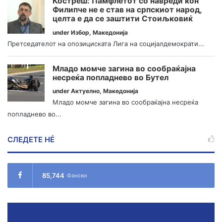
Костреш: Памфлетот со навреди кон
Филипче не е став на српскиот народ,
целта е да се заштити Стоиљковиќ
under
Избор
,
Македонија
Претседателот на опозициската Лига на социјалдемократи...
Младо момче загина во сообраќајна
несреќа попладнево во Бутел
under
Актуелно
,
Македонија
Младо момче загина во сообраќајна несреќа
попладнево во...
СЛЕДЕТЕ НÉ
85,744
Фанови