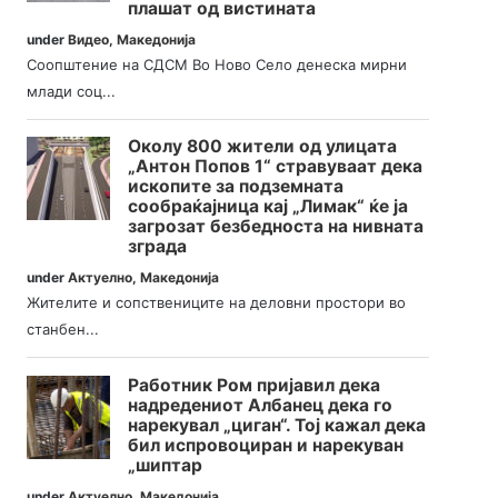
плашат од вистината
under
Видео
,
Македонија
Соопштение на СДСМ Во Ново Село денеска мирни
млади соц...
Околу 800 жители од улицата
„Антон Попов 1“ стравуваат дека
ископите за подземната
сообраќајница кај „Лимак“ ќе ја
загрозат безбедноста на нивната
зграда
under
Актуелно
,
Македонија
Жителите и сопствениците на деловни простори во
станбен...
Работник Ром пријавил дека
надредениот Албанец дека го
нарекувал „циган“. Тој кажал дека
бил испровоциран и нарекуван
„шиптар
under
Актуелно
,
Македонија