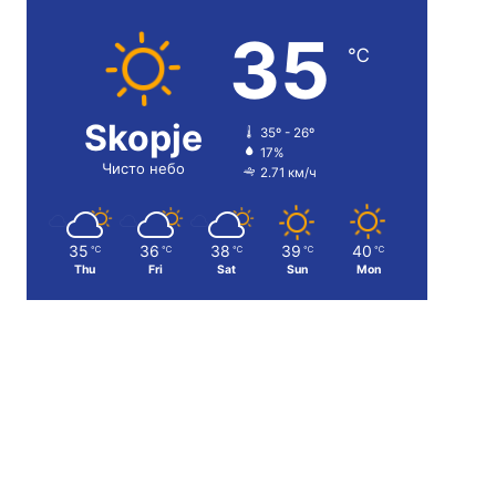
35
℃
Skopje
35º - 26º
17%
Чисто небо
2.71 км/ч
35
36
38
39
40
℃
℃
℃
℃
℃
Thu
Fri
Sat
Sun
Mon