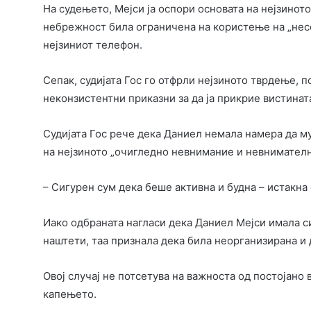
На судењето, Мејси ја оспори основата на нејзиното
небрежност била ограничена на користење на „несо
нејзиниот телефон.
Сепак, судијата Гос го отфрли нејзиното тврдење, 
неконзистентни приказни за да ја прикрие вистинат
Судијата Гос рече дека Даниел немала намера да му
на нејзиното „очигледно невнимание и невнимателн
– Сигурен сум дека беше активна и будна – истакна 
Иако одбраната нагласи дека Даниел Мејси имала си
наштети, таа признала дека била неорганизирана и 
Овој случај не потсетува на важноста од постојано
капењето.