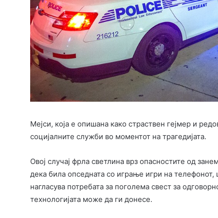
Мејси, која е опишана како страствен гејмер и редо
социјалните служби во моментот на трагедијата.
Овој случај фрла светлина врз опасностите од зане
дека била опседната со играње игри на телефонот, ш
нагласува потребата за поголема свест за одговор
технологијата може да ги донесе.