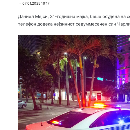
07.01.2025 19:17
Даниел Мејси, 31-годишна мајка, беше осудена на с
телефон додека нејзиниот седуммесечен син Чарли 