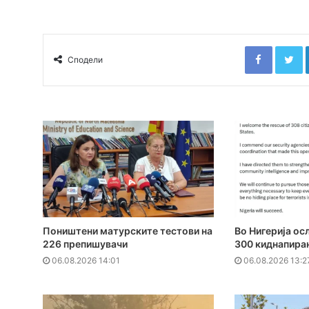
Faceboo
T
Сподели
Поништени матурските тестови на
Во Нигерија ос
226 препишувачи
300 киднапира
06.08.2026 14:01
06.08.2026 13:2