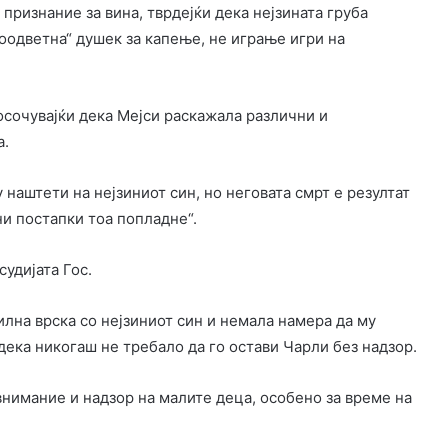
 признание за вина, тврдејќи дека нејзината груба
одветна“ душек за капење, не играње игри на
посочувајќи дека Мејси раскажала различни и
а.
 наштети на нејзиниот син, но неговата смрт е резултат
и постапки тоа попладне“.
судијата Гос.
лна врска со нејзиниот син и немала намера да му
дека никогаш не требало да го остави Чарли без надзор.
 внимание и надзор на малите деца, особено за време на