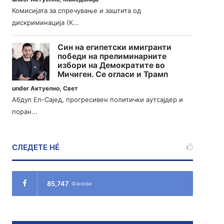
Комисијата за спречување и заштита од
дискриминација (К...
Син на египетски имигранти
победи на прелиминарните
избори на Демократите во
Мичиген. Се огласи и Трамп
under
Актуелно
,
Свет
Абдул Ел-Сајед, прогресивен политички аутсајдер и
поран...
СЛЕДЕТЕ НÉ
85,747
Фанови