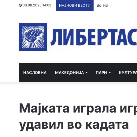
Во Нигерија ослобо
06.08.2026 14:09
НАЈНОВИ ВЕСТИ
НАСЛОВНА
МАКЕДОНИЈА
ПАРИ
КУЛТУР
Мајката играла иг
удавил во кадата