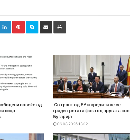
k
witter
LinkedIn
Pinterest
Skype
Сподели преку Е-маил
Испринтај
лободени повеќе од
Со грант од ЕУ и кредити ќе се
ни лица
гради третата фаза од пругата кон
Бугарија
7
06.08.2026 13:12