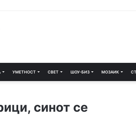
дени повеќе од 300 киднапирани лица
А
УМЕТНОСТ
СВЕТ
ШОУ-БИЗ
МОЗАИК
С
рици, синот се