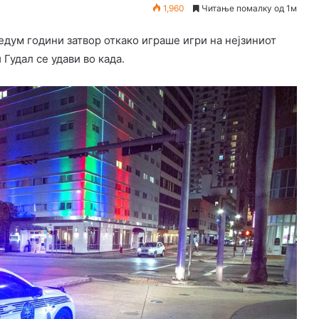
1,960
Читање помалку од 1м
едум години затвор откако играше игри на нејзиниот
Гудал се удави во када.