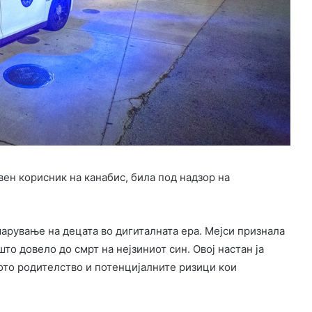
вен корисник на канабис, била под надзор на
марување на децата во дигиталната ера. Мејси признала
то довело до смрт на нејзиниот син. Овој настан ја
ното родителство и потенцијалните ризици кои