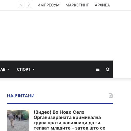
ИМПРЕСУМ
МАРКЕТИНГ
АРХИВА
Sidebar
Пребарај
ТАВ
СПОРТ
за
НАЈЧИТАНИ
(Видео) Во Ново Село
Организираната криминална
група прати насилници да ги
тепаат младите – затоа што се