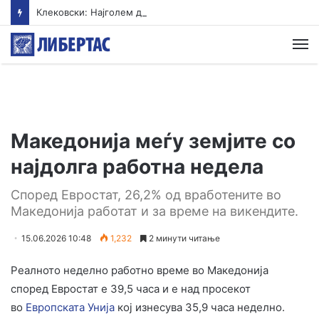
Клековски: Најголем дел од пациентите сo западнонилска треска се од Скопскиот регион и Велес
М
Македонија меѓу земјите со
најдолга работна недела
Според Евростат, 26,2% од вработените во
Македонија работат и за време на викендите.
15.06.2026 10:48
1,232
2 минути читање
Реалното неделно работно време во Македонија
според Евростат е 39,5 часа и е над просекот
во
Европската Унија
кој изнесува 35,9 часа неделно.