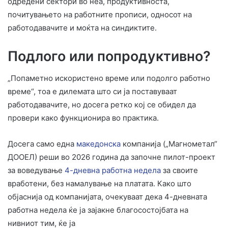
одредени сектори во неа, продуктивноста,
почитувањето на работните прописи, односот на
работодавачите и моќта на синдиктите.
Подлого или попродуктивно?
„Попаметно искористено време или подолго работно
време“, тоа е дилемата што си ја поставуваат
работодавачите, но досега ретко кој се обидел да
провери како функционира во практика.
Досега само една
македонска
компанија („Магнометал“
ДООЕЛ) реши во 2026 година да започне пилот-проект
за воведување
4-дневна работна недела
за своите
вработени, без намалување на платата. Како што
објаснија од компанијата, очекуваат дека 4-дневната
работна недела ќе ја зајакне благосостојбата на
нивниот тим, ќе ја