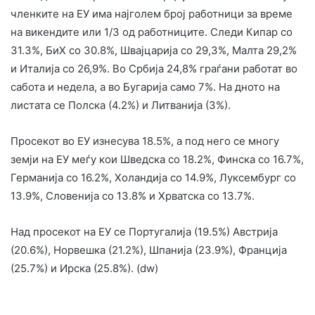
членките на ЕУ има најголем број работници за време
на викендите или 1/3 од работниците. Следи Кипар со
31.3%, БиХ со 30.8%, Швајцарија со 29,3%, Малта 29,2%
и Италија со 26,9%. Во Србија 24,8% граѓани работат во
сабота и недела, а во Бугарија само 7%. На дното на
листата се Полска (4.2%) и Литванија (3%).
Просекот во ЕУ изнесува 18.5%, а под него се многу
земји на ЕУ меѓу кои Шведска со 18.2%, Финска со 16.7%,
Германија со 16.2%, Холандија со 14.9%, Луксембург со
13.9%, Словенија со 13.8% и Хрватска со 13.7%.
Над просекот на ЕУ се Португалија (19.5%) Австрија
(20.6%), Норвешка (21.2%), Шпанија (23.9%), Франција
(25.7%) и Ирска (25.8%). (dw)