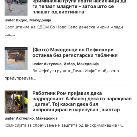
криминална група прати насилници да
ги тепаат младите – затоа што се
плашат од вистината
under
Видео
,
Македонија
Соопштение на СДСМ Во Ново Село денеска мирни млади
соц...
(Фото) Македонци во Пефкохори
останаа без регистарски таблички
under
Актуелно
,
Избор
,
Македонија
Во Фејсбук групата „Грчка Инфо“ е објавено
предупредува...
Работник Ром пријавил дека
надредениот Албанец дека го нарекувал
„циган“. Тој кажал дека бил
испровоциран и нарекуван „шиптар
under
Актуелно
,
Македонија
Комисијата за спречување и заштита од дискриминација (К...