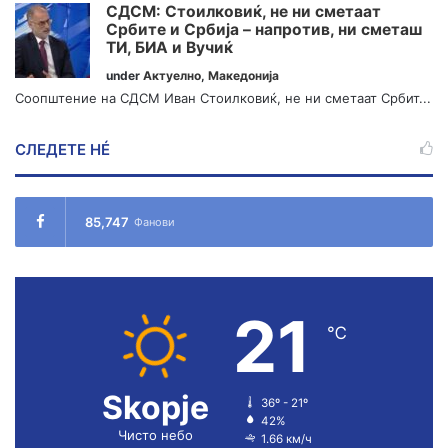
СДСМ: Стоилковиќ, не ни сметаат
Србите и Србија – напротив, ни сметаш
ТИ, БИА и Вучиќ
under
Актуелно
,
Македонија
Соопштение на СДСМ Иван Стоилковиќ, не ни сметаат Србит...
СЛЕДЕТЕ НÉ
85,747
Фанови
21
℃
Skopje
36º - 21º
42%
Чисто небо
1.66 км/ч