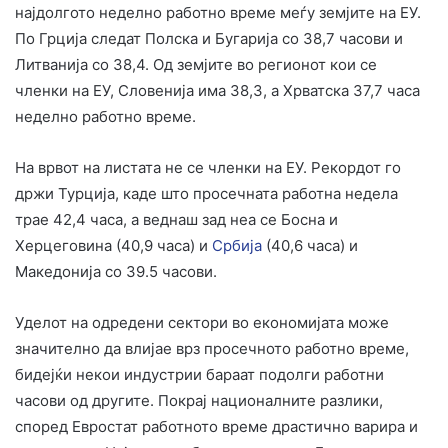
најдолгото неделно работно време меѓу земјите на ЕУ.
По Грција следат Полска и Бугарија со 38,7 часови и
Литванија со 38,4. Од земјите во регионот кои се
членки на ЕУ, Словенија има 38,3, а Хрватска 37,7 часа
неделно работно време.
На врвот на листата не се членки на ЕУ. Рекордот го
држи Турција, каде што просечната работна недела
трае 42,4 часа, а веднаш зад неа се Босна и
Херцеговина (40,9 часа) и
Србија
(40,6 часа) и
Македонија со 39.5 часови.
Уделот на одредени сектори во економијата може
значително да влијае врз просечното работно време,
бидејќи некои индустрии бараат подолги работни
часови од другите. Покрај националните разлики,
според Евростат работното време драстично варира и