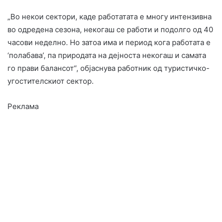
„Во некои сектори, каде работатата е многу интензивна
во одредена сезона, некогаш се работи и подолго од 40
часови неделно. Но затоа има и период кога работата е
‘полабава’, па природата на дејноста некогаш и самата
го прави балансот“, објаснува работник од туристичко-
угостителскиот сектор.
Реклама