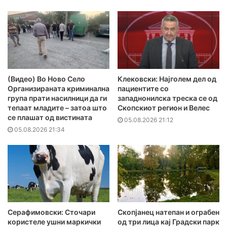
(Видео) Во Ново Село
Клековски: Најголем дел од
Организираната криминална
пациентите сo
група прати насилници да ги
западнонилска треска се од
тепаат младите – затоа што
Скопскиот регион и Велес
се плашат од вистината
05.08.2026 21:12
05.08.2026 21:34
Серафимовски: Сточари
Скопјанец натепан и ограбен
користеле ушни маркички
од три лица кај Градски парк