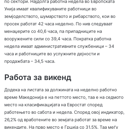
по сектори. Најдолга работна недела во Европската
Унија имаат квалификуваните работници во
земјоделството, шумарството и рибарството, кои во
просек работат 42 часа неделно. По нив следуваат
менаџерите со 40,6 часа, па припадниците на
вооружените сили со 39,4 часа. Пократка работна
недела имаат административните службеници – 34
часа и работниците во услужните дејности и
продажбата – 34,5 часа.
Работа за викенд
Додека на листата за должината на неделно работно
време Македонија е на петтото место, таа е на седмото
место на класификацијата на Евростат според
работењето во сабота и недела. Според овој индикатор,
26,2% од вработените во земјата работат за време на
викендите. На прво место е Грција со 31.5%. Таа меѓу