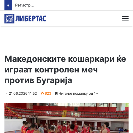
Регистрирани 20 пожари на отворено – 18 се изгаснати, еден е активен, а еден е под контрола
М
Македонските кошаркари ќе
играат контролен меч
против Бугарија
21.06.2026 11:52
923
Читање помалку од 1м