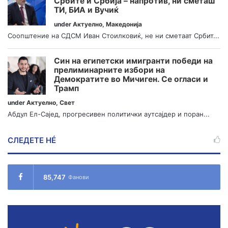
Србите и Србија – напротив, ни сметаш
ТИ, БИА и Вучиќ
under
Актуелно
,
Македонија
Соопштение на СДСМ Иван Стоилковиќ, не ни сметаат Србит...
Син на египетски имигранти победи на
прелиминарните избори на
Демократите во Мичиген. Се огласи и
Трамп
under
Актуелно
,
Свет
Абдул Ел-Сајед, прогресивен политички аутсајдер и поран...
СЛЕДЕТЕ НÉ
85,747
Фанови