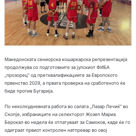
Македонската сениорска кошаркарска репрезентација
продолжува со подготовките за јулскиот ФИБА
„прозорец“ од претквалификациите за Европското
првенство 2029, а првата проверка на сработеното ќе
биде против Бугарија.
По неколкудневната работа во салата „Лазар Лечиќ“ во
Скопје, избраниците на селекторот Жозеп Мариа
Берокал во недела ќе отпатуваат за Самоков, каде ќе го
одиграат првиот контролен натпревар во овој