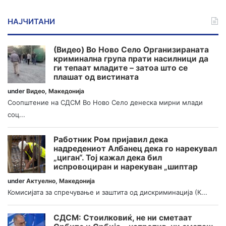
НАЈЧИТАНИ
(Видео) Во Ново Село Организираната
криминална група прати насилници да
ги тепаат младите – затоа што се
плашат од вистината
under
Видео
,
Македонија
Соопштение на СДСМ Во Ново Село денеска мирни млади
соц...
Работник Ром пријавил дека
надредениот Албанец дека го нарекувал
„циган“. Тој кажал дека бил
испровоциран и нарекуван „шиптар
under
Актуелно
,
Македонија
Комисијата за спречување и заштита од дискриминација (К...
СДСМ: Стоилковиќ, не ни сметаат