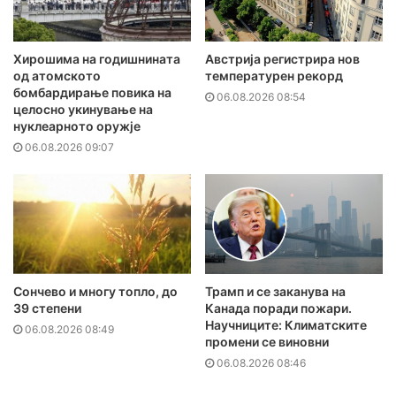
Хирошима на годишнината
Австрија регистрира нов
од атомското
температурен рекорд
бомбардирање повика на
06.08.2026 08:54
целосно укинување на
нуклеарното оружје
06.08.2026 09:07
Сончево и многу топло, до
Трамп и се заканува на
39 степени
Канада поради пожари.
Научниците: Климатските
06.08.2026 08:49
промени се виновни
06.08.2026 08:46