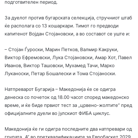
подготвителен период.
За дуелот против бугарската селекција, стручниот штаб
ќе располага со 13 кошаркари. Тимот го предводи
капитенот Војдан Стојановски, а во составот се уште и:
– Стојан Ѓуроски, Марин Петков, Валмир Какруки,
Виктор Ефремовски, Лука Стојановски, Амар Хот, Павел
Иванов, Виктор Ташовски, Мухамед Тачи, Марко
Луканоски, Петар Бошалески и Тома Стојаноски.
Натпреварот Бугарија – Македонија ќе се одигра
денеска со почеток од 18.00 часот според македонско
време, и ќе биде првиот тест за „црвено-жолтите“ пред
официјалните дуели во јулскиот ФИБА циклус.
Македонија ќе ги одигра последните два натпревари од
групата „А“ во претквалификациите за Евробаскет 2029