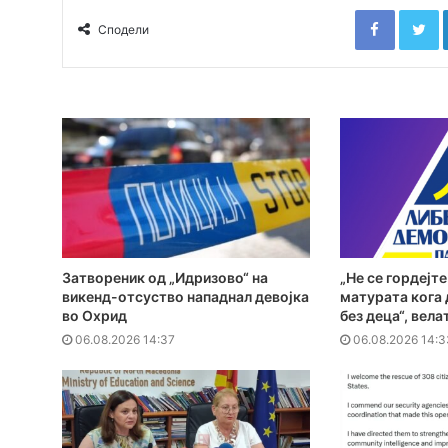
Faceboo
T
Сподели
Затвореник од „Идризово“ на
„Не се гордејте
викенд-отсуство нападнал девојка
матурата кога
во Охрид
без деца“, вел
06.08.2026 14:37
06.08.2026 14:3