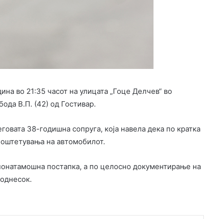
ина во 21:35 часот на улицата „Гоце Делчев“ во
да В.П. (42) од Гостивар.
говата 38-годишна сопруга, која навела дека по кратка
л оштетувања на автомобилот.
понатамошна постапка, а по целосно документирање на
поднесок.