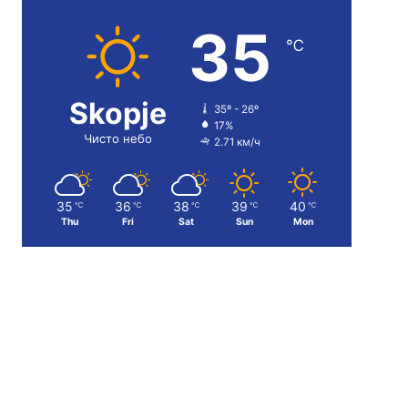
35
℃
Skopje
35º - 26º
17%
Чисто небо
2.71 км/ч
35
36
38
39
40
℃
℃
℃
℃
℃
Thu
Fri
Sat
Sun
Mon