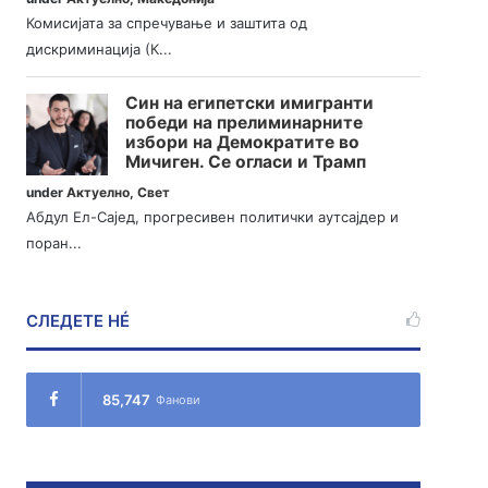
Комисијата за спречување и заштита од
дискриминација (К...
Син на египетски имигранти
победи на прелиминарните
избори на Демократите во
Мичиген. Се огласи и Трамп
under
Актуелно
,
Свет
Абдул Ел-Сајед, прогресивен политички аутсајдер и
поран...
СЛЕДЕТЕ НÉ
85,747
Фанови