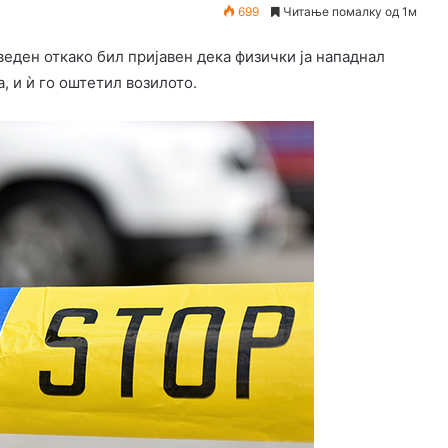
699
Читање помалку од 1м
еден откако бил пријавен дека физички ја нападнал
а, и ѝ го оштетил возилото.