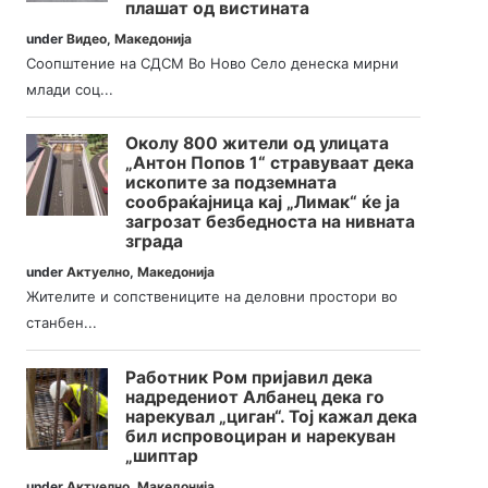
плашат од вистината
under
Видео
,
Македонија
Соопштение на СДСМ Во Ново Село денеска мирни
млади соц...
Околу 800 жители од улицата
„Антон Попов 1“ стравуваат дека
ископите за подземната
сообраќајница кај „Лимак“ ќе ја
загрозат безбедноста на нивната
зграда
under
Актуелно
,
Македонија
Жителите и сопствениците на деловни простори во
станбен...
Работник Ром пријавил дека
надредениот Албанец дека го
нарекувал „циган“. Тој кажал дека
бил испровоциран и нарекуван
„шиптар
under
Актуелно
,
Македонија