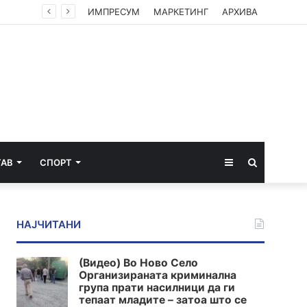
П
ИМПРЕСУМ
МАРКЕТИНГ
АРХИВА
Sidebar
Пребарај
ТАВ
СПОРТ
за
НАЈЧИТАНИ
(Видео) Во Ново Село
Организираната криминална
група прати насилници да ги
тепаат младите – затоа што се