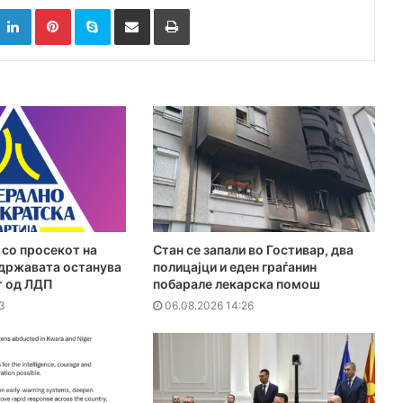
k
witter
LinkedIn
Pinterest
Skype
Сподели преку Е-маил
Испринтај
 со просекот на
Стан се запали во Гостивар, два
 државата останува
полицајци и еден граѓанин
ат од ЛДП
побарале лекарска помош
3
06.08.2026 14:26