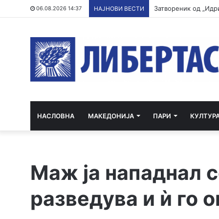
„Не се гордејте со 
06.08.2026 14:37
НАЈНОВИ ВЕСТИ
НАСЛОВНА
МАКЕДОНИЈА
ПАРИ
КУЛТУР
Маж ја нападнал с
разведува и ѝ го 