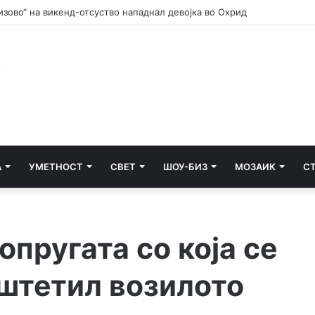
просекот на матурата кога државата останува без деца“, велат од ЛД
А
УМЕТНОСТ
СВЕТ
ШОУ-БИЗ
МОЗАИК
С
опругата со која се
оштетил возилото