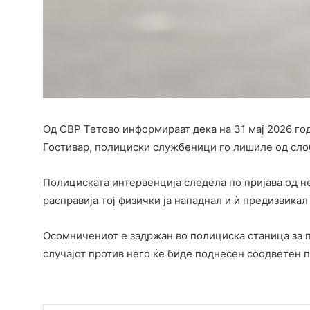
Од СВР Тетово информираат дека на 31 мај 2026 год
Гостивар, полициски службеници го лишиле од слобо
Полициската интервенција следела по пријава од не
расправија тој физички ја нападнал и ѝ предизвика
Осомничениот е задржан во полициска станица за 
случајот против него ќе биде поднесен соодветен 