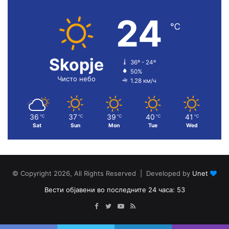
24
℃
Skopje
36º - 24º
50%
Чисто небо
1.28 км/ч
36
37
39
40
41
℃
℃
℃
℃
℃
Sat
Sun
Mon
Tue
Wed
© Copyright 2026, All Rights Reserved | Developed by
Unet
Вести објавени во последните 24 часа: 53
Facebook
Twitter
YouTube
RSS