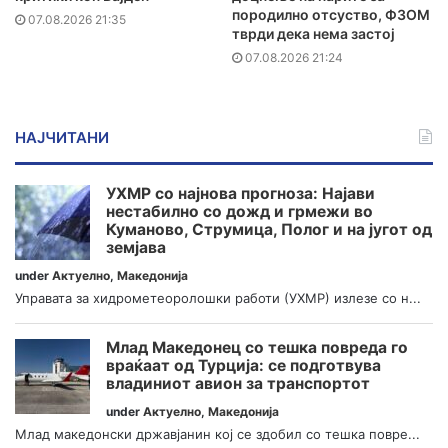
породилно отсуство, ФЗОМ
07.08.2026 21:35
тврди дека нема застој
07.08.2026 21:24
НАЈЧИТАНИ
УХМР со најнова прогноза: Најави
нестабилно со дожд и грмежи во
Куманово, Струмица, Полог и на југот од
земјава
under
Актуелно
,
Македонија
Управата за хидрометеоролошки работи (УХМР) излезе со н...
Млад Македонец со тешка повреда го
враќаат од Турција: се подготвува
владиниот авион за транспортот
under
Актуелно
,
Македонија
Млад македонски државјанин кој се здобил со тешка повре...