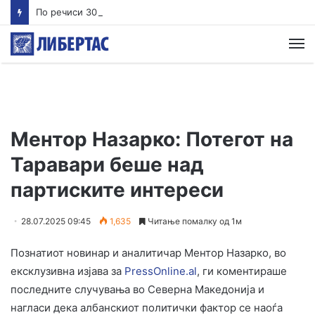
По речиси 30 години почнува судењето за убиството на Тупак Шакур
М
Ментор Назарко: Потегот на
Таравари беше над
партиските интереси
28.07.2025 09:45
1,635
Читање помалку од 1м
Познатиот новинар и аналитичар Ментор Назарко, во
ексклузивна изјава за
PressOnline.al
, ги коментираше
последните случувања во Северна Македонија и
нагласи дека албанскиот политички фактор се наоѓа