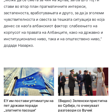
стави во втор план прагматичните интереси,
застапеноста, вработувањата и друго, за да ја зголеми
чувствителноста и свеста за тешката ситуација во која
денес се наоѓа албанскиот фактор: слабеењето на
корпусот на правата на Албанците, како на државно и
институционално ниво, така и на општествено ниво,“
додаде Назарко.
ЕУ им постави ултиматум на
(Видео) Зеленски пристигна
пет држави поради
во Србија, го очекуваат
„златните пасоши“
разговори со Вучиќ