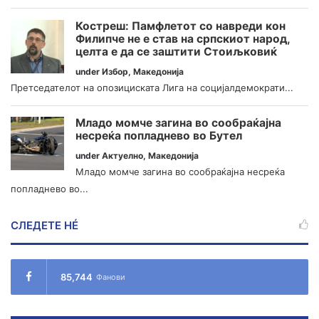
Костреш: Памфлетот со навреди кон
Филипче не е став на српскиот народ,
целта е да се заштити Стоиљковиќ
under
Избор
,
Македонија
Претседателот на опозициската Лига на социјалдемократи...
Младо момче загина во сообраќајна
несреќа попладнево во Бутел
under
Актуелно
,
Македонија
Младо момче загина во сообраќајна несреќа
попладнево во...
СЛЕДЕТЕ НÉ
85,744
Фанови