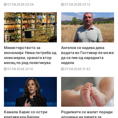
07.08.2026 23:24
07.08.2026 23:12
Министерството за
Ангелов се надева дека
економија: Нема потреба од
водата во Гостивар ќе може
нови мерки, храната втор
да се пие од наредната
месец по ред поевтинува
недела
07.08.2026 22:10
07.08.2026 21:42
Камала Харис со остри
Родилките се жалат поради
критики кон Бајден
доцнење на парите за