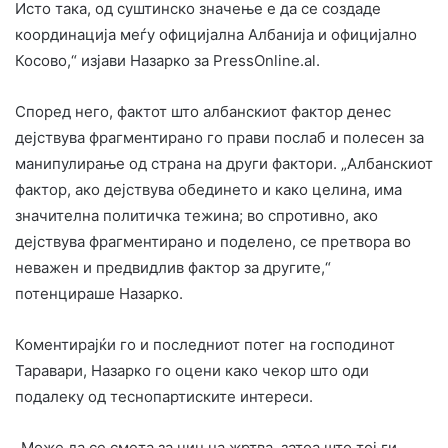
Исто така, од суштинско значење е да се создаде
координација меѓу официјална Албанија и официјално
Косово,“ изјави Назарко за PressOnline.al.
Според него, фактот што албанскиот фактор денес
дејствува фрагментирано го прави послаб и полесен за
манипулирање од страна на други фактори. „Албанскиот
фактор, ако дејствува обединето и како целина, има
значителна политичка тежина; во спротивно, ако
дејствува фрагментирано и поделено, се претвора во
неважен и предвидлив фактор за другите,“
потенцираше Назарко.
Коментирајќи го и последниот потег на господинот
Таравари, Назарко го оцени како чекор што оди
подалеку од теснопартиските интереси.
„Може да се смета за чин на жртва, затоа што тој ги