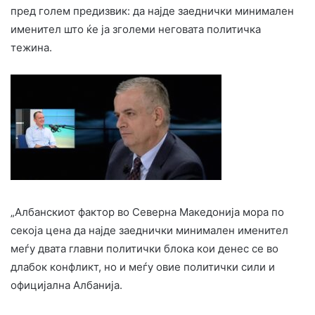
пред голем предизвик: да најде заеднички минимален
именител што ќе ја зголеми неговата политичка
тежина.
„Албанскиот фактор во Северна Македонија мора по
секоја цена да најде заеднички минимален именител
меѓу двата главни политички блока кои денес се во
длабок конфликт, но и меѓу овие политички сили и
официјална Албанија.