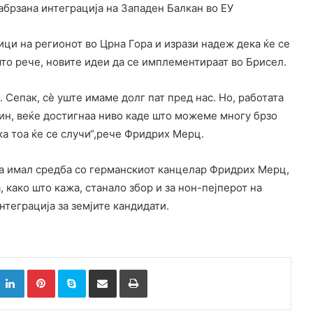
абрзана интеграција на Западен Балкан во ЕУ
ци на регионот во Црна Гора и изрази надеж дека ќе се
што рече, новите идеи да се имплементираат во Брисел.
 Сепак, сè уште имаме долг пат пред нас. Но, работата
ќин, веќе достигнаа ниво каде што можеме многу брзо
ка тоа ќе се случи“,рече Фридрих Мерц.
а имал средба со германскиот канцелар Фридрих Мерц,
, како што кажа, станало збор и за нон-пејперот на
нтеграција за земјите кандидати.
k
witter
LinkedIn
Pinterest
Skype
Сподели преку Е-маил
Испринтај