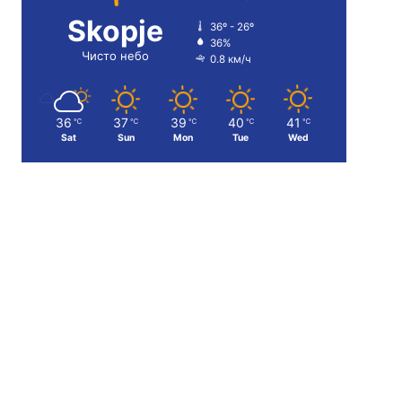
Skopje
36º - 26º
36%
Чисто небо
0.8 км/ч
36
37
39
40
41
℃
℃
℃
℃
℃
Sat
Sun
Mon
Tue
Wed