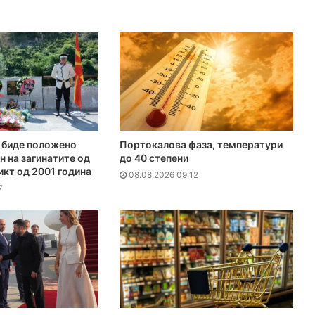
е биде положено
Портокалова фаза, температури
н на загинатите од
до 40 степени
кт од 2001 година
08.08.2026 09:12
7