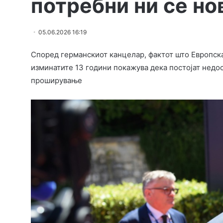
потребни ни се но
05.06.2026 16:19
Според германскиот канцелар, фактот што Европска
изминатите 13 години покажува дека постојат недос
проширување