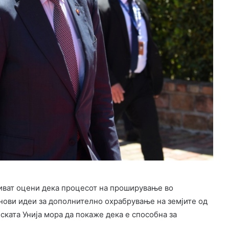
иват оцени дека процесот на проширување во
 нови идеи за дополнително охрабрување на земјите од
ката Унија мора да покаже дека е способна за