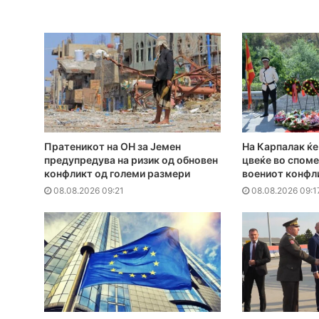
Пратеникот на ОН за Јемен
На Карпалак ќ
предупредува на ризик од обновен
цвеќе во споме
конфликт од големи размери
воениот конфли
08.08.2026 09:21
08.08.2026 09:1