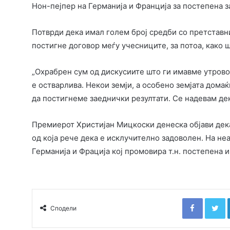
Нон-пејпер на Германија и Франција за постепена з
Потврди дека имал голем број средби со претставни
постигне договор меѓу учесниците, за потоа, како 
„Охрабрен сум од дискусиите што ги имавме утрово.
е остварлива. Некои земји, а особено земјата дома
да постигнеме заеднички резултати. Се надевам де
Премиерот Христијан Мицкоски денеска објави дек
од која рече дека е исклучително задоволен. На неа
Германија и Фрација кој промовира т.н. постепена и
Faceboo
T
Сподели