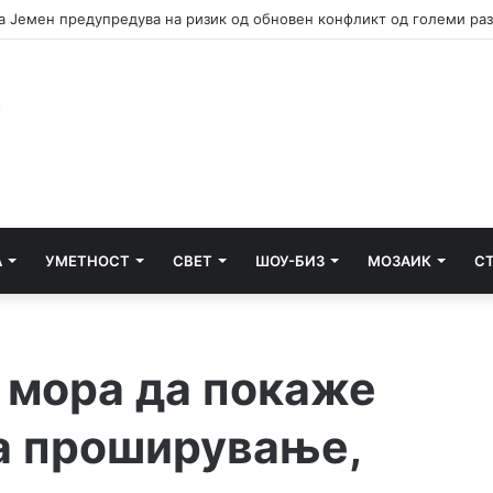
а Јемен предупредува на ризик од обновен конфликт од големи ра
А
УМЕТНОСТ
СВЕТ
ШОУ-БИЗ
МОЗАИК
С
У мора да покаже
за проширување,