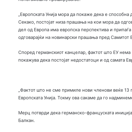
„Европската Унија мора да покаже дека е способна д
Секако, постојат низа прашања на кои мора да одгов
дел од Европа има европска перспектива и припаѓа
одговарајќи на новинарски прашања пред Самитот 
Според германскиот канцелар, фактот што ЕУ нема 
покажува дека постојат недостатоци и од самата Е
„Фактот што не сме примиле нови членови веќе 13 
Европската Унија. Токму ова сакаме да го надмине
Мерц потврди дека германско-француската иниција
Балкан.