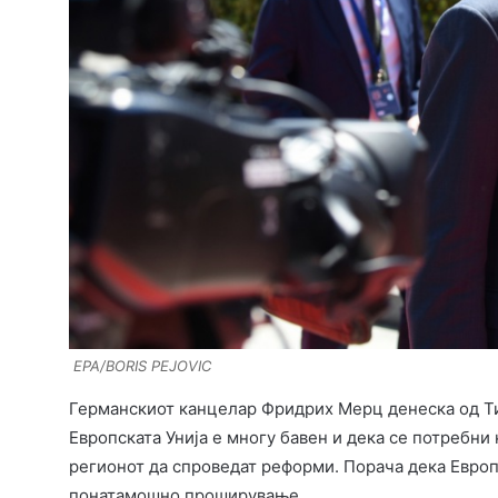
EPA/BORIS PEJOVIC
Германскиот канцелар Фридрих Мерц денеска од Т
Европската Унија е многу бавен и дека се потребни
регионот да спроведат реформи. Порача дека Европс
понатамошно проширување.