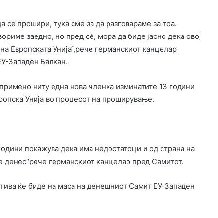
а се прошири, тука сме за да разговараме за тоа.
ориме заедно, но пред сè, мора да биде јасно дека овој
 на Европската Унија“,рече германскиот канцелар
ЕУ-Западен Балкан.
примено ниту една нова членка изминатите 13 години
вропска Унија во процесот на проширување.
години покажува дека има недостатоци и од страна на
ме денес“рече германскиот канцелар пред Самитот.
тива ќе биде на маса на денешниот Самит ЕУ-Западен