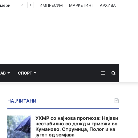
змери
ИМПРЕСУМ
МАРКЕТИНГ
АРХИВА
Sidebar
Пребарај
ТАВ
СПОРТ
за
НАЈЧИТАНИ
УХМР со најнова прогноза: Најави
нестабилно со дожд и грмежи во
Куманово, Струмица, Полог и на
југот од земјава