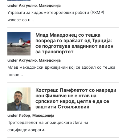
under
Актуелно
,
Македонија
Управата за хидрометеоролошки работи (УХМР)
излезе со н...
Млад Македонец со тешка
повреда го враќаат од Турција:
се подготвува владиниот авион
за транспортот
under
Актуелно
,
Македонија
Млад македонски државјанин кој се здобил со тешка
повре...
Костреш: Памфлетот со навреди
кон Филипче не е став на
српскиот народ, целта е да се
заштити Стоиљковиќ
under
Избор
,
Македонија
Претседателот на опозициската Лига на
социјалдемократи...