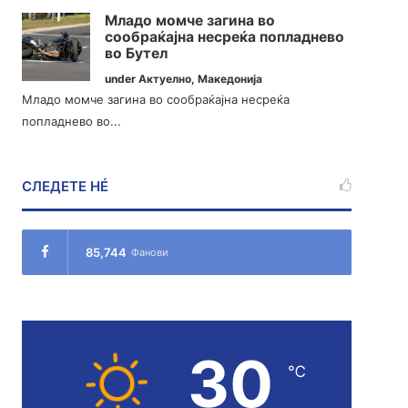
Младо момче загина во
сообраќајна несреќа попладнево
во Бутел
under
Актуелно
,
Македонија
Младо момче загина во сообраќајна несреќа
попладнево во...
СЛЕДЕТЕ НÉ
85,744
Фанови
30
℃