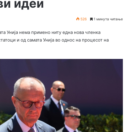
ви идеи
526
1 минута читање
та Унија нема примено ниту една нова членка
татоци и од самата Унија во однос на процесот на