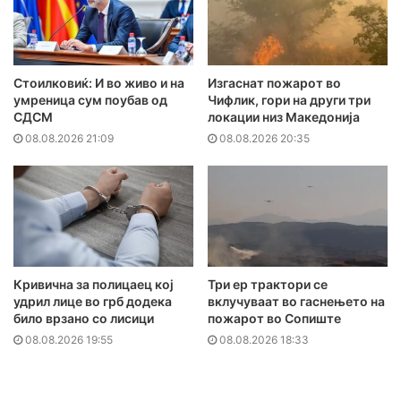
Стоилковиќ: И во живо и на
Изгаснат пожарот во
умреница сум поубав од
Чифлик, гори на други три
СДСМ
локации низ Македонија
08.08.2026 21:09
08.08.2026 20:35
Кривична за полицаец кој
Три ер трактори се
удрил лице во грб додека
вклучуваат во гаснењето на
било врзано со лисици
пожарот во Сопиште
08.08.2026 19:55
08.08.2026 18:33