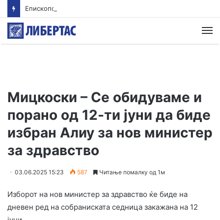
Епископот Партениј на Света Гора, првпат по 36 години
М
Мицкоски – Се обидуваме и
порано од 12-ти јуни да биде
избран Алиу за нов министер
за здравство
03.06.2025 15:23
587
Читање помалку од 1м
Изборот на нов министер за здравство ќе биде на
дневен ред на собраниската седница закажана на 12
јуни.