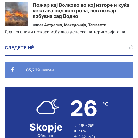
Пожар кај Волково во кој изгоре и куќа
се става под контрола, нов пожар
избувна зад Водно
under
Актуелно
,
Македонија
,
Топ вести
Два поголеми пожари избувнаа денеска на територијата на...
СЛЕДЕТЕ НÉ
85,739
Фанови
26
℃
Skopje
26º - 25º
46%
Облачно
2.32 км/ч