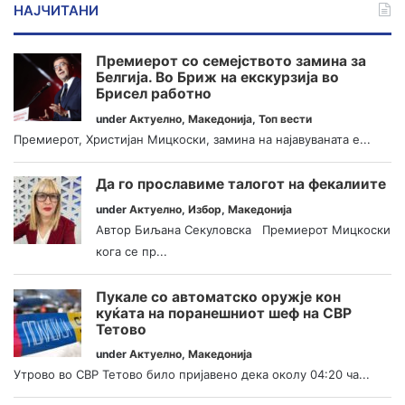
НАЈЧИТАНИ
Премиерот со семејството замина за
Белгија. Во Бриж на екскурзија во
Брисел работно
under
Актуелно
,
Македонија
,
Топ вести
Премиерот, Христијан Мицкоски, замина на најавуваната е...
Да го прославиме талогот на фекалиите
under
Актуелно
,
Избор
,
Македонија
Автор Биљана Секуловска Премиерот Мицкоски
кога се пр...
Пукале со автоматско оружје кон
куќата на поранешниот шеф на СВР
Тетово
under
Актуелно
,
Македонија
Утрово во СВР Тетово било пријавено дека околу 04:20 ча...