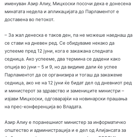
именуван Азир Алиу, Мицкоски посочи дека е донесена
минатата недела и апликацијата до Парламентот е
доставена во петокот.
– За жал денеска е таков ден, па не можеше наеднаш да
се стави на дневен ред. Се обидуваме некако да
успееме пред 12 јуни, кога е закажана следната
седница. Ако успееме, два терминa се дадени како
опција во јуни – 5 и 9, но да видиме дали ќе успее
Парламентот да се организира и тогаш да закажеме
седница, ако не на 12 јуни ќе бидат дел од дневниот ред
и министерот за здравство и замениците министри –
изјави Мицкоски, одговарајќи на новинарски прашања
на прес-конференција во Владата.
Азир Алиу е поранешниот министер за информатичко
општество и администрација и е дел од Алијансата за