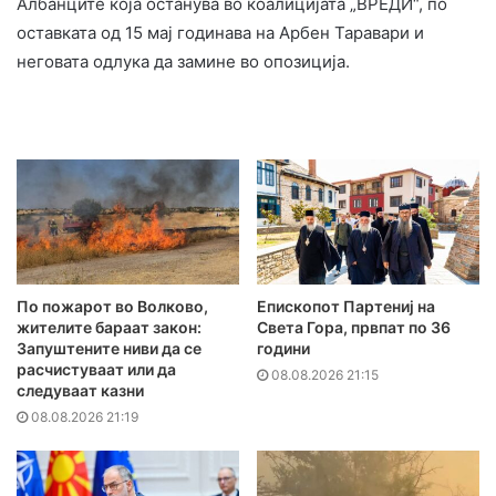
Албанците која останува во коалицијата „ВРЕДИ“, по
оставката од 15 мај годинава на Арбен Таравари и
неговата одлука да замине во опозиција.
По пожарот во Волково,
Епископот Партениј на
жителите бараат закон:
Света Гора, првпат по 36
Запуштените ниви да се
години
расчистуваат или да
08.08.2026 21:15
следуваат казни
08.08.2026 21:19