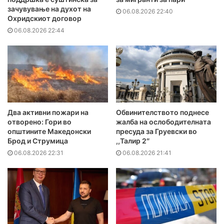
зачувување на духот на
06.08.2026 22:40
Охридскиот договор
06.08.2026 22:44
Два активни пожари на
Обвинителството поднесе
отворено: Гори во
жалба на ослободителната
општините Македонски
пресуда за Груевски во
Брод и Струмица
,,Талир 2″
06.08.2026 22:31
06.08.2026 21:41