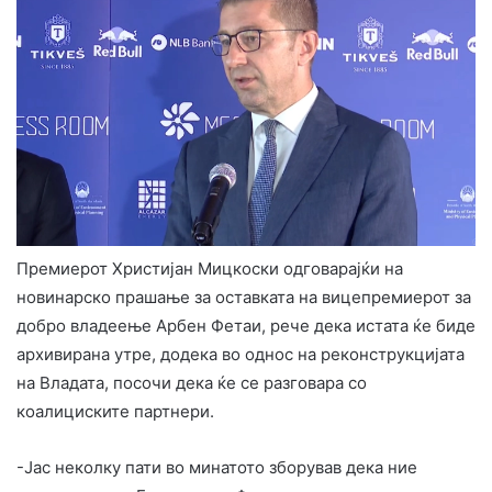
Премиерот Христијан Мицкоски одговарајќи на
новинарско прашање за оставката на вицепремиерот за
добро владеење Арбен Фетаи, рече дека истата ќе биде
архивирана утре, додека во однос на реконструкцијата
на Владата, посочи дека ќе се разговара со
коалициските партнери.
-Jас неколку пати во минатото зборував дека ние