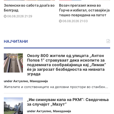
Зеленски во сабота доаѓа во
Возач прегазил жена во
Белград
Ѓорче и избегал, оставајќи ја
тешко повредена на патот
06.08.2026 21:29
06.08.2026 21:03
НАЈЧИТАНИ
Околу 800 жители од улицата „Антон
Попов 1“ стравуваат дека ископите за
подземната сообраќајница кај „Лимак“
ќе ја загрозат безбедноста на нивната
зграда
under
Актуелно
,
Македонија
Жителите и сопствениците на деловни простори во станбен...
„Им симнувам капа на РКМ“: Сведочења
за случајот „Мазут“
under
Актуелно
,
Македонија