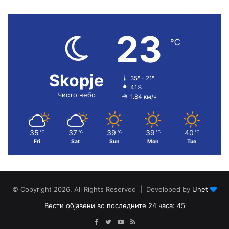
23
℃
Skopje
35º - 21º
41%
Чисто небо
1.84 км/ч
35
37
39
39
40
℃
℃
℃
℃
℃
Fri
Sat
Sun
Mon
Tue
© Copyright 2026, All Rights Reserved | Developed by
Unet
Вести објавени во последните 24 часа: 45
Facebook
Twitter
YouTube
RSS