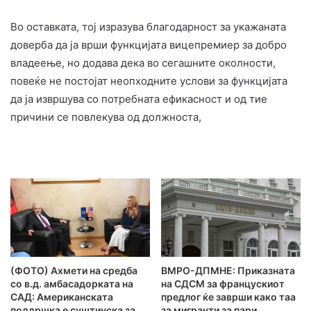
Во оставката, тој изразува благодарност за укажаната
доверба да ја врши функцијата вицепремиер за добро
владеење, но додава дека во сегашните околности,
повеќе не постојат неопходните услови за функцијата
да ја извршува со потребната ефикасност и од тие
причини се повлекува од должноста,
(ФОТО) Ахмети на средба
ВМРО-ДПМНЕ: Приказната
со в.д. амбасадорката на
на СДСМ за францускиот
САД: Американската
предлог ќе заврши како таа
поддршка е суштинска за
за мигранти за пари