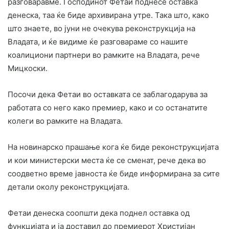
разговаравме. Господинот Фетаи поднесе оставка
денеска, таа ќе биде архивирана утре. Така што, како
што знаете, во јуни не очекува реконструкција на
Владата, и ќе видиме ќе разговараме со нашите
коалициони партнери во рамките на Владата, рече
Мицкоски.
Посочи дека Фетаи во оставката се заблагодарува за
работата со него како премиер, како и со останатите
колеги во рамките на Владата.
На новинарско прашање кога ќе биде реконструкцијата
и кои министерски места ќе се сменат, рече дека во
соодветно време јавноста ќе биде информирана за сите
детали околу реконструкцијата.
Фетаи денеска соопшти дека поднел оставка од
функцијата и ја доставил до премиерот Христијан