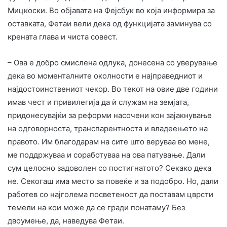
Мицкоски. Во објавата на Фејсбук во која информира за
оставката, Фетаи вели дека од функцијата заминува со
крената глава и чиста совест.
– Ова е добро смислена одлука, донесена со уверување
дека во моменталните околности е најправедниот и
најдостоинствениот чекор. Во текот на овие две години
имав чест и привилегија да ѝ служам на земјата,
придонесувајќи за реформи насочени кон зајакнување
на одговорноста, транспарентноста и владеењето на
правото. Им благодарам на сите што веруваа во мене,
ме поддржуваа и соработуваа на ова патување. Дали
сум целосно задоволен со постигнатото? Секако дека
не. Секогаш има место за повеќе и за подобро. Но, дали
работев со најголема посветеност да поставам цврсти
темели на кои може да се гради понатаму? Без
двоумење, да, наведува Фетаи.