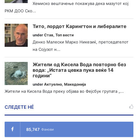
Хемиско вештачење покажува дека мазутот кој
РКМ ДОО Ско...
Тито, лордот Карингтон и либералите
under
Став
,
Топ вести
Денко Малески Марко Никезиќ, претседателот
на Сојузот н...
Жители од Кисела Вода повторно без
вода: „Истата цевка пука веќе 14
години“
under
Актуелно
,
Македонија
Жители на Кисела Вода преку објава во Фејсбук групата „...
СЛЕДЕТЕ НÉ
85,747
Фанови