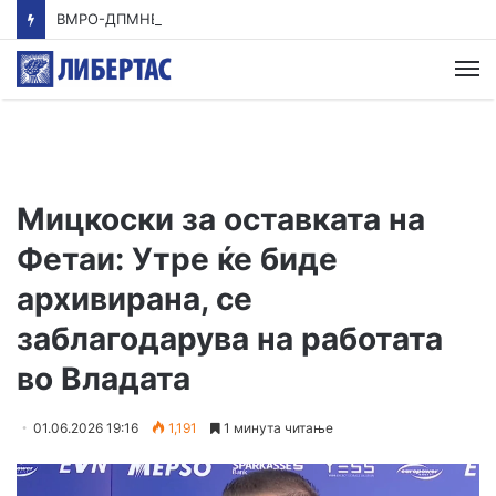
ВМРО-ДПМНЕ: Приказната на СДСМ за францускиот предлог ќе заврши како таа за мигранти за пари
М
Мицкоски за оставката на
Фетаи: Утре ќе биде
архивирана, се
заблагодарува на работата
во Владата
01.06.2026 19:16
1,191
1 минута читање