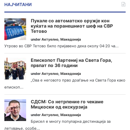
НАЈЧИТАНИ
Пукале со автоматско оружје кон
куќата на поранешниот шеф на СВР
Тетово
under
Актуелно
,
Македонија
Утрово во СВР Тетово било пријавено дека околу 04:20 ча...
Епископот Партениј на Света Гора,
првпат по 36 години
under
Актуелно
,
Македонија
„Ова е неговото прво доаѓање на Света Гора како
епископ...
СДСМ: Со нетрпение го чекаме
Мицкоски од екскурзија
under
Актуелно
,
Македонија
Брисел е многу популарна дестинација за
летување, особе...