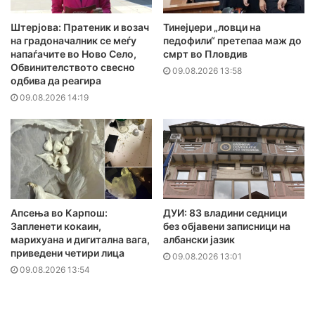
Штерјова: Пратеник и возач
Тинејџери „ловци на
на градоначалник се меѓу
педофили“ претепаа маж до
напаѓачите во Ново Село,
смрт во Пловдив
Обвинителството свесно
09.08.2026 13:58
одбива да реагира
09.08.2026 14:19
Апсења во Карпош:
ДУИ: 83 владини седници
Запленети кокаин,
без објавени записници на
марихуана и дигитална вага,
албански јазик
приведени четири лица
09.08.2026 13:01
09.08.2026 13:54