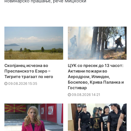
новинарско прашање, рече Мицкоски
Скопјанец исчезна во
ЦУК со пресек до 13 часот:
Преспанското Езеро –
Активни пожари во
Тигрите трагаат по него
Аеродром, Илинден,
Босилово, Крива Паланка и
09.08.2026 15:35
Гостивар
09.08.2026 14:21