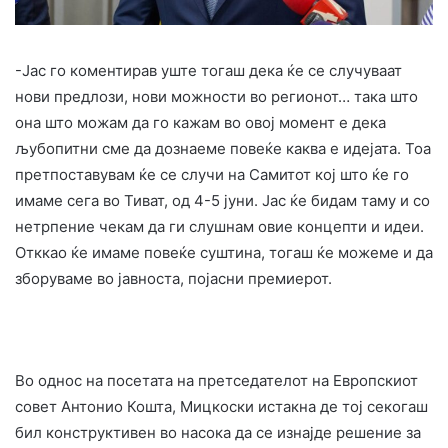
-Јас го коментирав уште тогаш дека ќе се случуваат
нови предлози, нови можности во регионот… така што
она што можам да го кажам во овој момент е дека
љубопитни сме да дознаеме повеќе каква е идејата. Тоа
претпоставувам ќе се случи на Самитот кој што ќе го
имаме сега во Тиват, од 4-5 јуни. Јас ќе бидам таму и со
нетрпение чекам да ги слушнам овие концепти и идеи.
Отккао ќе имаме повеќе суштина, тогаш ќе можеме и да
зборуваме во јавноста, појасни премиерот.
Во однос на посетата на претседателот на Европскиот
совет Антонио Кошта, Мицкоски истакна де тој секогаш
бил конструктивен во насока да се изнајде решение за