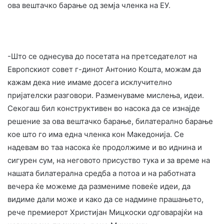
ова вештачко барање од земја членка на ЕУ.
-Што се однесува до посетата на претседателот на
Европскиот совет г-динот Антонио Кошта, можам да
кажам дека ние имаме досега исклучително
пријателски разговори. Разменуваме мислења, идеи.
Секогаш бил конструктивен во насока да се изнајде
решение за ова вештачко барање, билатерално барање
кое што го има една членка кон Македонија. Се
надевам во таа насока ќе продолжиме и во иднина и
сигурен сум, на неговото присуство тука и за време на
нашата билатерална средба а потоа и на работната
вечера ќе можеме да размениме повеќе идеи, да
видиме дали може и како да се надмине прашањето,
рече премиерот Христијан Мицкоски одговарајќи на