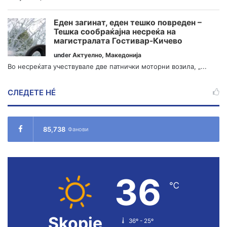
Еден загинат, еден тешко повреден –
Тешка сообраќајна несреќа на
магистралата Гостивар-Кичево
under
Актуелно
,
Македонија
Во несреќата учествувале две патнички моторни возила, „...
СЛЕДЕТЕ НÉ
85,738
Фанови
36
℃
Skopje
36º - 25º