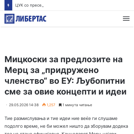
ЦУК со пресек до 13 часот: Активни пожари во Аеродром, Илинден, Босилово, Крива Паланка и Гостивар
М
Мицкоски за предлозите на
Мерц за „придружено
членство“ во ЕУ: Љубопитни
сме за овие концепти и идеи
29.05.2026 14:38
1,257
1 минута читање
Тие размислувања и тие идеи ние веќе ги слушаме
подолго време, не би можел ништо да зборувам додека
тоа не стане официјално. Канцеларот Мерц најави