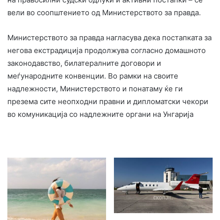
вели во соопштението од Министерството за правда.
Министерството за правда нагласува дека постапката за
негова екстрадиција продолжува согласно домашното
законодавство, билатералните договори и
меѓународните конвенции. Во рамки на своите
надлежности, Министерството и понатаму ќе ги
презема сите неопходни правни и дипломатски чекори
во комуникација со надлежните органи на Унгарија