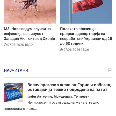
МЗ: Нови седум случаи на
Полската опозиција
инфекција со вирусот
предлага депортација на
Западен Нил, сите од Скопје
невработени Украинци од 25
до 60 години
07.08.2026 15:39
07.08.2026 15:36
НАЈЧИТАНИ
Возач прегазил жена во Ѓорче и избегал,
оставајќи ја тешко повредена на патот
under
Актуелно
,
Македонија
,
Топ вести
Четириесет и осумгодишна жена е тешко
повредена откако...