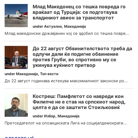
Млад Македонец со тешка повреда го
враќаат од Турција: се подготвува
владиниот авион за транспортот
under
Актуелно
,
Македонија
Млад македонски државјанин кој се здобил со тешка повре...
До 22 август Обвинителството треба да
одлучи дали ќе подигне обвинение
против Груби, во спротивно му се
укинува куќниот притвор
under
Македонија
,
Топ вести
До 22 август годинава истекува максималниот законски ро...
Костреш: Памфлетот со навреди кон
Филипче не е став на српскиот народ,
целта е да се заштити Стоиљковиќ
under
Избор
,
Македонија
Претседателот на опозициската Лига на социјалдемократи...