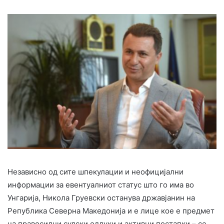
Независно од сите шпекулации и неофицијални
информации за евентуалниот статус што го има во
Унгарија, Никола Груевски останува државјанин на
Република Северна Македонија и е лице кое е предмет
на правосилни судски одлуки и активни постапки – се