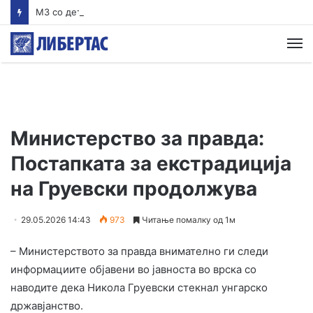
MЗ со детали: Обезбеден итен транспорт за млад пациент кој се здобил со тешки повреди на вратните пршлени
М
Министерство за правда:
Постапката за екстрадиција
на Груевски продолжува
29.05.2026 14:43
973
Читање помалку од 1м
– Министерството за правда внимателно ги следи
информациите објавени во јавноста во врска со
наводите дека Никола Груевски стекнал унгарско
државјанство.