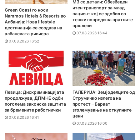
MЗ со детали: Обезбеден
итен транспорт за млад
Green Coast го носи
пациент кој се здобил со
Nammos Hotels & Resorts во
тешки повреди на вратните
Албанија: Нова lifestyle
пршлени
дестинација се создава на
07.08.2026 16:44
албанската ривиера
07.08.2026 16:52
Левица: Дискриминацијата
ГАЛЕРИЈА: Земјоделците од
продолжува, ДПМНЕ одби
Струмичко излегоа на
поголема законска заштита
протест – Бараат
за бремените работнички
зголемување на откупните
цени
07.08.2026 16:41
07.08.2026 16:00