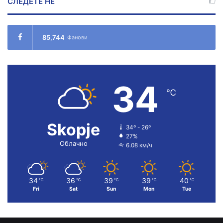
СЛЕДЕТЕ НÉ
85,744
Фанови
34
℃
Skopje
34º - 26º
27%
Облачно
6.08 км/ч
34
36
39
39
40
℃
℃
℃
℃
℃
Fri
Sat
Sun
Mon
Tue