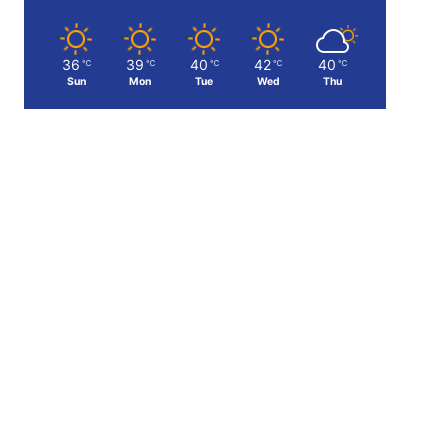
36
39
40
42
40
℃
℃
℃
℃
℃
Sun
Mon
Tue
Wed
Thu