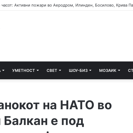
А
УМЕТНОСТ
СВЕТ
ШОУ-БИЗ
МОЗАИК
С
анокот на НАТО во
 Балкан е под