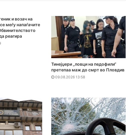
еник и возач на
се меѓу напаѓачите
 Обвинителството
да реагира
9
Тинејџери „ловци на педофили“
претепаа маж до смрт во Пловдив
09.08.2026 13:58