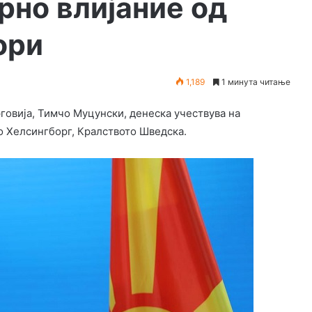
рно влијание од
ори
1,189
1 минута читање
овија, Тимчо Муцунски, денеска учествува на
о Хелсингборг, Кралството Шведска.