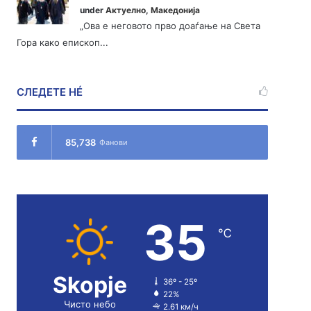
under
Актуелно
,
Македонија
„Ова е неговото прво доаѓање на Света
Гора како епископ...
СЛЕДЕТЕ НÉ
85,738
Фанови
35
℃
Skopje
36º - 25º
22%
Чисто небо
2.61 км/ч