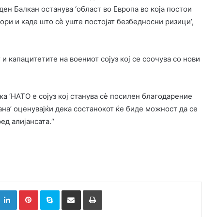
ден Балкан останува ‘област во Европа во која постои
ри и каде што сè уште постојат безбедносни ризици’,
 и капацитетите на воениот сојуз кој се соочува со нови
ека ‘НАТО е сојуз кој станува сè посилен благодарение
на’ оценувајќи дека состанокот ќе биде можност да се
ед алијансата.“
k
witter
LinkedIn
Pinterest
Skype
Сподели преку Е-маил
Испринтај