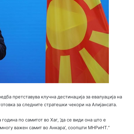
редба претставува клучна дестинација за евалуација на
товка за следните стратешки чекори на Алијансата.
одина по самитот во Хаг, ‘да се види она што е
т многу важен самит во Анкара’, соопшти МНРиНТ.“