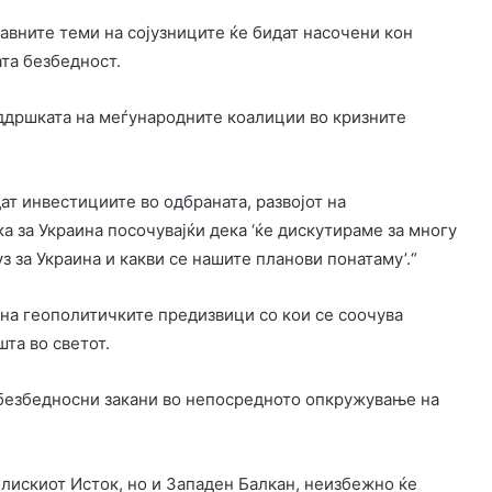
авните теми на сојузниците ќе бидат насочени кон
та безбедност.
поддршката на меѓународните коалиции во кризните
дат инвестициите во одбраната, развојот на
 за Украина посочувајќи дека ‘ќе дискутираме за многу
з за Украина и какви се нашите планови понатаму’.“
на геополитичките предизвици со кои се соочува
та во светот.
безбедносни закани во непосредното опкружување на
лискиот Исток, но и Западен Балкан, неизбежно ќе