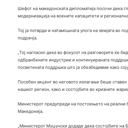
Шефот на македонската дипломатија посочи дека гл
модернизација на воените капацитети и регионална
Тој ја потврди и натамошната улога на земјата во 
подрачја.
„Тој нагласил дека во фокусот на разговорите ќе би
одбранбените индустрии и континуираната поддршка
посветената поддршка што ја обезбедивме како соју
Посебен акцент во неговото излагање беше ставен 
нашиот регион, како и состојбите во кризните жариш
Министерот предупреди на постоењето на реални 
Македонија.
„Министерот Муцунски додаде дека состојбите на Б