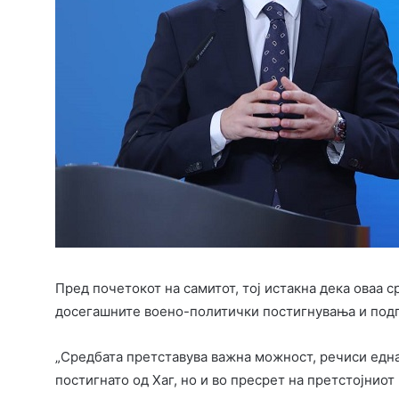
Пред почетокот на самитот, тој истакна дека оваа с
досегашните воено-политички постигнувања и подго
„Средбата претставува важна можност, речиси една г
постигнато од Хаг, но и во пресрет на претстојнио