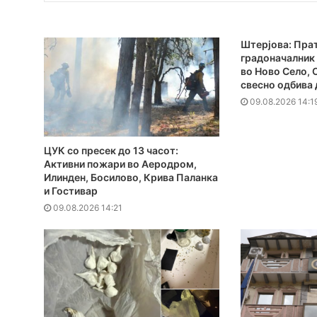
Штерјова: Прат
градоначалник 
во Ново Село,
свесно одбива 
09.08.2026 14:1
ЦУК со пресек до 13 часот:
Активни пожари во Аеродром,
Илинден, Босилово, Крива Паланка
и Гостивар
09.08.2026 14:21