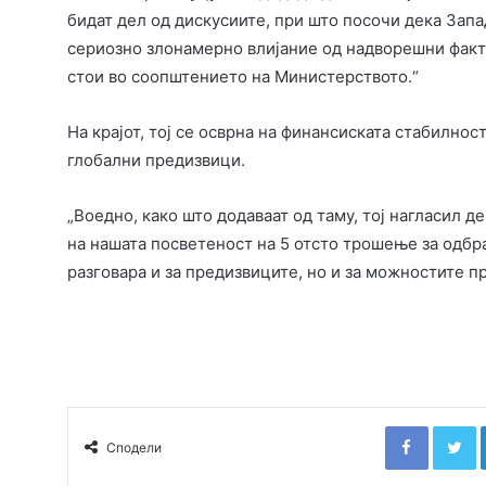
бидат дел од дискусиите, при што посочи дека Запа
сериозно злонамерно влијание од надворешни факто
стои во соопштението на Министерството.“
На крајот, тој се осврна на финансиската стабилност
глобални предизвици.
„Воедно, како што додаваат од таму, тој нагласил д
на нашата посветеност на 5 отсто трошење за одбра
разговара и за предизвиците, но и за можностите пр
Faceboo
T
Сподели