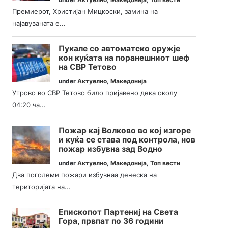
Премиерот, Христијан Мицкоски, замина на
најавуваната е...
Пукале со автоматско оружје
кон куќата на поранешниот шеф
на СВР Тетово
under
Актуелно
,
Македонија
Утрово во СВР Тетово било пријавено дека околу
04:20 ча...
Пожар кај Волково во кој изгоре
и куќа се става под контрола, нов
пожар избувна зад Водно
under
Актуелно
,
Македонија
,
Топ вести
Два поголеми пожари избувнаа денеска на
територијата на...
Епископот Партениј на Света
Гора, првпат по 36 години