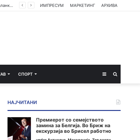
ЦУК со пресек до 13 часот: Активни пожари во Аеродром, Илинден, Босилово, Крива Паланка и Гостивар
ИМПРЕСУМ
МАРКЕТИНГ
АРХИВА
Sidebar
Пребарај
ТАВ
СПОРТ
за
НАЈЧИТАНИ
Премиерот со семејството
замина за Белгија. Во Бриж на
екскурзија во Брисел работно
under
Актуелно
,
Македонија
,
Топ вести