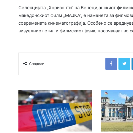
Селекцијата „Хоризонти“ на Венецијанскиот филмски
македонскиот филм „МАЈКА“, е наменета за филмови
современата кинематографија. Особено се вреднува
визуелниот стил и филмскиот јазик, посочуваат во 
Faceboo
T
Сподели