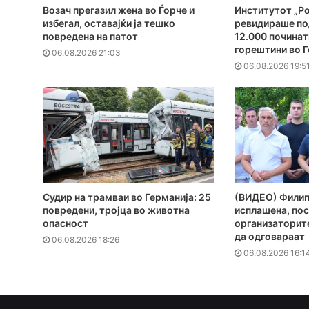
Возач прегазил жена во Ѓорче и
Институтот „Ро
избегал, оставајќи ја тешко
ревидираше по
повредена на патот
12.000 починат
горештини во Г
06.08.2026 21:03
06.08.2026 19:5
Судир на трамваи во Германија: 25
(ВИДЕО) Филипч
повредени, тројца во животна
исплашена, пос
опасност
организаторите
да одговараат
06.08.2026 18:26
06.08.2026 16:1