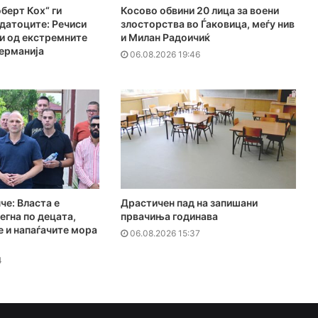
берт Кох“ ги
Косово обвини 20 лица за воени
датоците: Речиси
злосторства во Ѓаковица, меѓу нив
и од екстремните
и Милан Радоичиќ
ерманија
06.08.2026 19:46
1
е: Власта е
Драстичен пад на запишани
егна по децата,
првачиња годинава
 и напаѓачите мора
06.08.2026 15:37
4