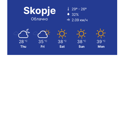
Skopje
29º - 26º
32%
Облачно
2.09 км/ч
28
35
38
38
39
℃
℃
℃
℃
℃
Thu
Fri
Sat
Sun
Mon