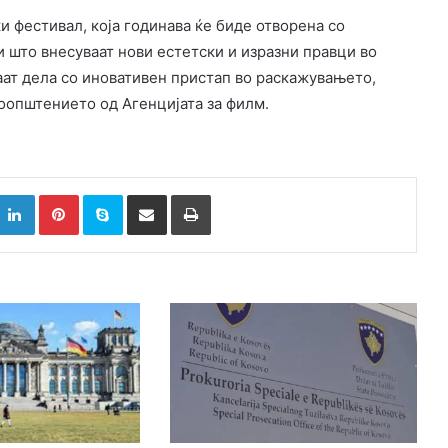
 фестивал, која годинава ќе биде отворена со
 што внесуваат нови естетски и изразни правци во
ат дела со иновативен пристап во раскажувањето,
соопштението од Агенцијата за филм.
k
witter
LinkedIn
Pinterest
Skype
Сподели преку Е-маил
Испринтај