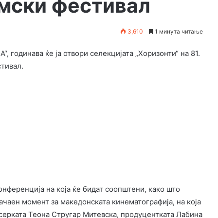
мски фестивал
3,610
1 минута читање
, годинава ќе ја отвори селекцијата „Хоризонти“ на 81.
тивал.
онференција на која ќе бидат соопштени, како што
ачаен момент за македонската кинематографија, на која
исерката Теона Стругар Митевска, продуцентката Лабина