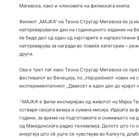
Мативска, како и членовите на филмската екипа
Филмот „МАЈКА“ на Теона Стругар Митевска ќе ја им
натпреварувачки ден на годинешното издание на В
ќе биде дел од еден од најстарите и најпрестижни 
натпреварува за награди во повеќе категории – реж
други.
Ова е трет пат како Теона Стругар Митевска се пре
фестивалот во Венеција, по „Најсреќниот човек на с
експерименталниот „Дваесет и еден ден до крајот н
-‘МАЈКА’ е филм инспириран од животот на Мајка Те
оствари својата визија и хумана мисија. Идејата за
години, за време на подготовките и снимањето на д
од Македонската радио телевизија. Делото што го ос
енергија што сè уште се чувствува во Калкута, длабо