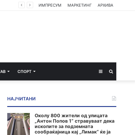
ИМПРЕСУМ
МАРКЕТИНГ
АРХИВА
Sidebar
Пребарај
ТАВ
СПОРТ
за
НАЈЧИТАНИ
Околу 800 жители од улицата
„Антон Попов 1“ стравуваат дека
ископите за подземната
сообраќајница кај „Лимак“ ќе ја