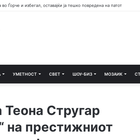
 во Ѓорче и избегал, оставајќи ја тешко повредена на патот
А
УМЕТНОСТ
СВЕТ
ШОУ-БИЗ
МОЗАИК
С
а Теона Стругар
“ на престижниот