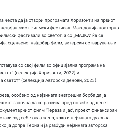
а честа да ја отвори програмата Хоризонти на првиот
енецијанскиот филмски фестивал. Македонија повторно
филмски фестивали во светот, а со „МАЈКА“ ќе се
ија, сценарио, најдобар филм, актерски остварувања и
тставува со свој филм во официјална програма на
ветот“ (селекција Хоризонти, 2022) и
а светот“ (селекција Авторски денови, 2023).
реза, особено од нејзината внатрешна борба да ја
 филмот започна да се развива пред повеќе од десет
окументарниот филм ‘Тереза и јас’, проект финансиран
тави зад себе оваа жена, како и нејзината духовна
ко ја допре Теона и ја разбуди нејзината авторска