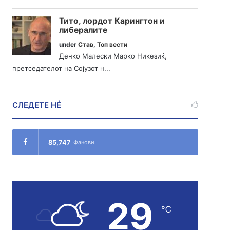
Тито, лордот Карингтон и
либералите
under
Став
,
Топ вести
Денко Малески Марко Никезиќ,
претседателот на Сојузот н...
СЛЕДЕТЕ НÉ
85,747
Фанови
29
℃