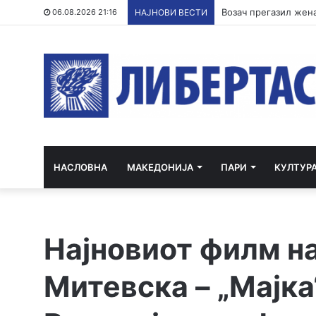
Возач прегазил жена
06.08.2026 21:16
НАЈНОВИ ВЕСТИ
НАСЛОВНА
МАКЕДОНИЈА
ПАРИ
КУЛТУР
Најновиот филм н
Митевска – „Мајка