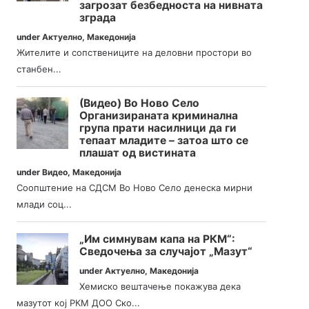
загрозат безбедноста на нивната
зграда
under
Актуелно
,
Македонија
Жителите и сопствениците на деловни простори во
станбен...
(Видео) Во Ново Село
Организираната криминална
група прати насилници да ги
тепаат младите – затоа што се
плашат од вистината
under
Видео
,
Македонија
Соопштение на СДСМ Во Ново Село денеска мирни
млади соц...
„Им симнувам капа на РКМ“:
Сведочења за случајот „Мазут“
under
Актуелно
,
Македонија
Хемиско вештачење покажува дека
мазутот кој РКМ ДОО Ско...