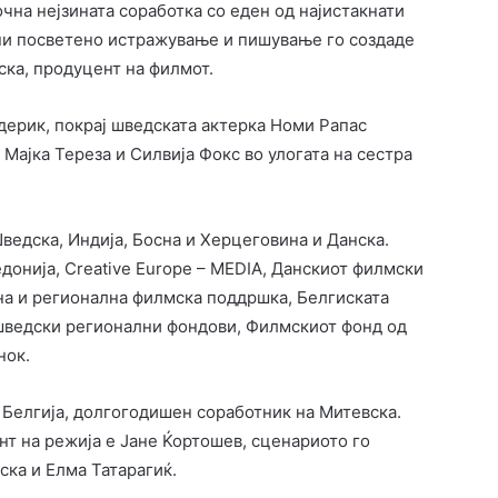
чна нејзината соработка со еден од најистакнати
ини посветено истражување и пишување го создаде
ска, продуцент на филмот.
дерик, покрај шведската актерка Номи Рапас
а Мајка Тереза и Силвија Фокс во улогата на сестра
ведска, Индија, Босна и Херцеговина и Данска.
донија, Creative Europe – MEDIA, Данскиот филмски
лна и регионална филмска поддршка, Белгиската
шведски регионални фондови, Филмскиот фонд од
нок.
Белгија, долгогодишен соработник на Митевска.
нт на режија е Јане Ќортошев, сценариото го
ка и Елма Татарагиќ.