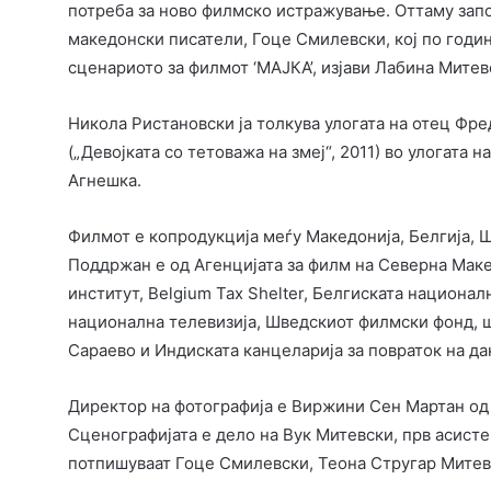
потреба за ново филмско истражување. Оттаму запо
македонски писатели, Гоце Смилевски, кој по год
сценариото за филмот ‘МАЈКА’, изјави Лабина Митев
Никола Ристановски ја толкува улогата на отец Фре
(„Девојката со тетоважа на змеј“, 2011) во улогата н
Агнешка.
Филмот е копродукција меѓу Македонија, Белгија, Ш
Поддржан е од Агенцијата за филм на Северна Маке
институт, Belgium Tax Shelter, Белгиската национа
национална телевизија, Шведскиот филмски фонд, 
Сараево и Индиската канцеларија за повраток на да
Директор на фотографија е Виржини Сен Мартан од 
Сценографијата е дело на Вук Митевски, прв асисте
потпишуваат Гоце Смилевски, Теона Стругар Митевс