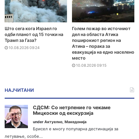
Што сега кога Израел го
Голем пожар во источниот
одби планот од 15 точки на
дел на областа Атика
Трамп за Газа?
поширокиот регион на
Атина – порака за
10.08.2026 09:24
евакуација на едно населено
место
10.08.2026 09:15
НАЈЧИТАНИ
СДСМ: Со нетрпение го чекаме
Мицкоски од екскурзија
under
Актуелно
,
Македонија
Брисел е многу популарна дестинација за
летување, особе...