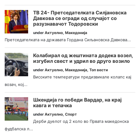
ТВ 24- Претседателката Силјановска
Давкова се огради од случајот со
разузнавачот Тодоровски
under
Актуелно
,
Македонија
Претседателката на државата Гордана Сиљановска Давкова...
Колабирал од жештината додека возел,
изгубил свест и удрил во друго возило
under
Актуелно
,
Македонија
,
Топ вести
Високите температури предизвикале колапс кај
возач, кој...
Шкендија го победи Вардар, на крај
кавга и тепачка
under
Актуелно
,
Спорт
Дерби дуелот од 2 коло во Првата македонска
фудбалска л...