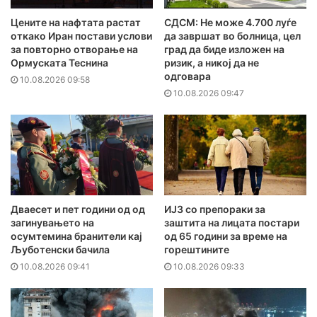
Цените на нафтата растат
СДСМ: Не може 4.700 луѓе
откако Иран постави услови
да завршат во болница, цел
за повторно отворање на
град да биде изложен на
Ормуската Теснина
ризик, а никој да не
одговара
10.08.2026 09:58
10.08.2026 09:47
Дваесет и пет години од од
ИЈЗ со препораки за
загинувањето на
заштита на лицата постари
осумтемина бранители кај
од 65 години за време на
Љуботенски бачила
горештините
10.08.2026 09:41
10.08.2026 09:33