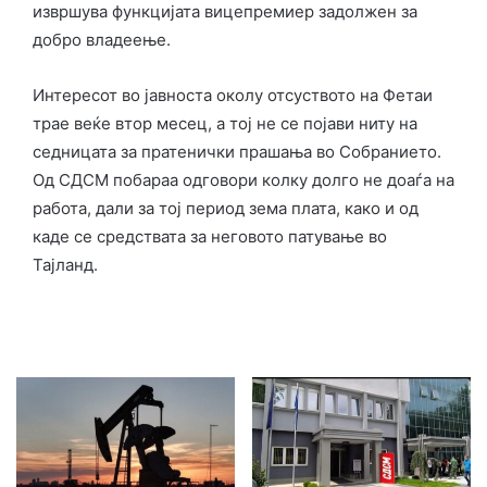
извршува функцијата вицепремиер задолжен за
добро владеење.
Интересот во јавноста околу отсуството на Фетаи
трае веќе втор месец, а тој не се појави ниту на
седницата за пратенички прашања во Собранието.
Од СДСМ побараа одговори колку долго не доаѓа на
работа, дали за тој период зема плата, како и од
каде се средствата за неговото патување во
Тајланд.