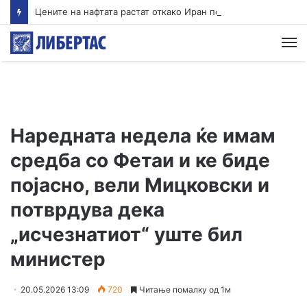
Цените на нафтата растат откако Иран постави услови за повторно отворање на Ормуската Теснина
М
Наредната недела ќе имам
средба со Фетаи и ке биде
појасно, вели Мицковски и
потврдува дека
„исчезнатиот“ уште бил
министер
20.05.2026 13:09
720
Читање помалку од 1м