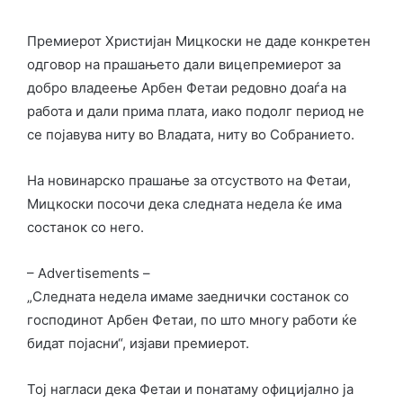
Премиерот Христијан Мицкоски не даде конкретен
одговор на прашањето дали вицепремиерот за
добро владеење Арбен Фетаи редовно доаѓа на
работа и дали прима плата, иако подолг период не
се појавува ниту во Владата, ниту во Собранието.
На новинарско прашање за отсуството на Фетаи,
Мицкоски посочи дека следната недела ќе има
состанок со него.
– Advertisements –
„Следната недела имаме заеднички состанок со
господинот Арбен Фетаи, по што многу работи ќе
бидат појасни“, изјави премиерот.
Тој нагласи дека Фетаи и понатаму официјално ја