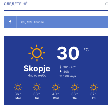
СЛЕДЕТЕ НÉ
85,739
Фанови
30
℃
Skopje
36º - 26º
40%
Чисто небо
1.66 км/ч
36
38
40
38
37
℃
℃
℃
℃
℃
Mon
Tue
Wed
Thu
Fri