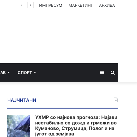
ИМПРЕСУМ
МАРКЕТИНГ
АРХИВА
Sidebar
Пребарај
ТАВ
СПОРТ
за
НАЈЧИТАНИ
УХМР со најнова прогноза: Најави
нестабилно со дожд и грмежи во
Куманово, Струмица, Полог и на
југот од земјава