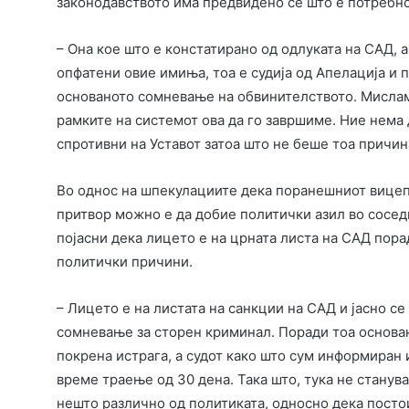
законодавството има предвидено се што е потребно 
– Она кое што е констатирано од одлуката на САД, 
опфатени овие имиња, тоа е судија од Апелација и 
основаното сомневање на обвинителството. Мисла
рамките на системот ова да го завршиме. Ние нема
спротивни на Уставот затоа што не беше тоа причин
Во однос на шпекулациите дека поранешниот вицепр
притвор можно е да добие политички азил во соседн
појасни дека лицето е на црната листа на САД пор
политички причини.
– Лицето е на листата на санкции на САД и јасно с
сомневање за сторен криминал. Поради тоа основа
покрена истрага, а судот како што сум информиран 
време траење од 30 дена. Така што, тука не станув
нешто различно од политиката, односно дека посто