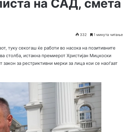
листа на САД, смета
332
1 минута читање
от, туку секогаш ќе работи во насока на позитивните
два столба, истакна премиерот Христијан Мицкоски
 закон за рестриктивни мерки за лица кои се наоѓаат