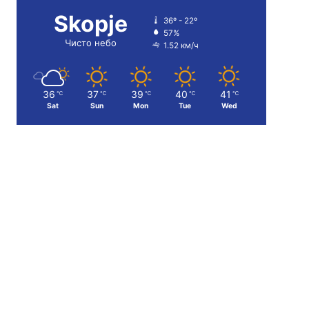
Skopje
36º - 22º
57%
Чисто небо
1.52 км/ч
36
37
39
40
41
℃
℃
℃
℃
℃
Sat
Sun
Mon
Tue
Wed