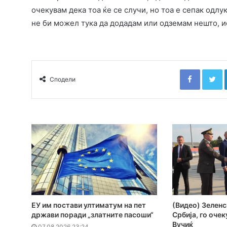
очекувам дека тоа ќе се случи, но тоа е сепак одлу
не би можел тука да додадам или одземам нешто, 
Faceboo
T
Сподели
ЕУ им постави ултиматум на пет
(Видео) Зеленс
држави поради „златните пасоши“
Србија, го оче
Вучиќ
07.08.2026 23:24