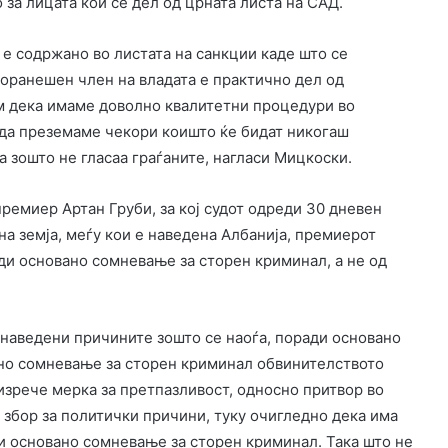
за лицата кои се дел од црната листа на САД.
а е содржано во листата на санкции каде што се
поранешен член на владата е практично дел од
м дека имаме доволно квалитетни процедури во
 да преземаме чекори коишто ќе бидат никогаш
а зошто не гласаа граѓаните, нагласи Мицкоски.
емиер Артан Груби, за кој судот одреди 30 дневен
а земја, меѓу кои е наведена Албанија, премиерот
ади основано сомневање за сторен криминал, а не од
е наведени причините зошто се наоѓа, поради основано
но сомневање за сторен криминал обвинителството
изрече мерка за претпазливост, односно притвор во
а збор за политички причини, туку очигледно дека има
и основано сомневање за сторен криминал. Така што не