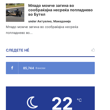
Младо момче загина во
сообраќајна несреќа попладнево
во Бутел
under
Актуелно
,
Македонија
Младо момче загина во сообраќајна несреќа
попладнево во...
СЛЕДЕТЕ НÉ
85,744
Фанови
22
℃