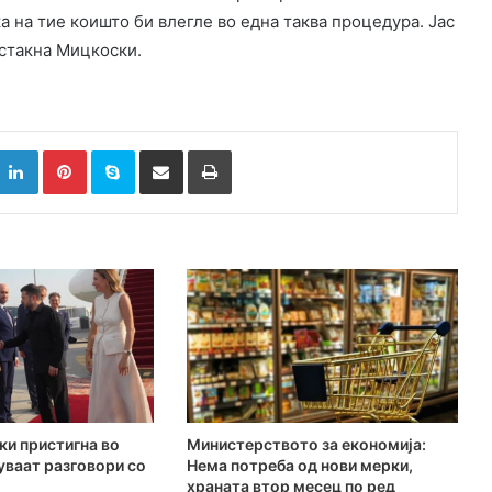
ка на тие коишто би влегле во една таква процедура. Јас
истакна Мицкоски.
k
witter
LinkedIn
Pinterest
Skype
Сподели преку Е-маил
Испринтај
ки пристигна во
Министерството за економија:
куваат разговори со
Нема потреба од нови мерки,
храната втор месец по ред