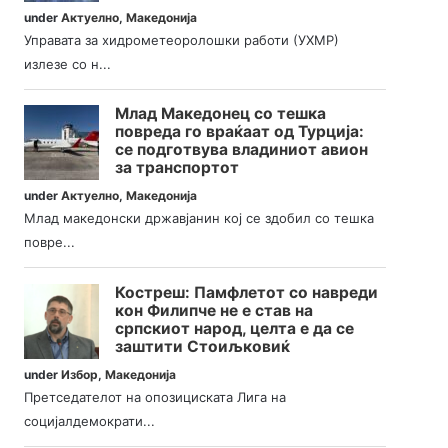
under
Актуелно
,
Македонија
Управата за хидрометеоролошки работи (УХМР)
излезе со н...
Млад Македонец со тешка
повреда го враќаат од Турција:
се подготвува владиниот авион
за транспортот
under
Актуелно
,
Македонија
Млад македонски државјанин кој се здобил со тешка
повре...
Костреш: Памфлетот со навреди
кон Филипче не е став на
српскиот народ, целта е да се
заштити Стоиљковиќ
under
Избор
,
Македонија
Претседателот на опозициската Лига на
социјалдемократи...