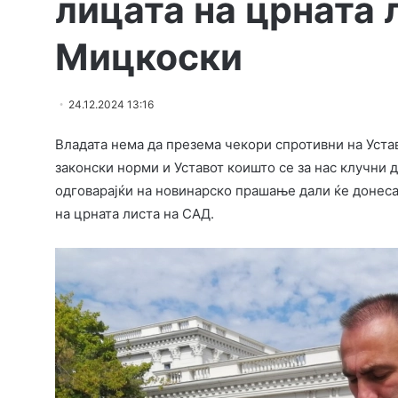
лицата на црната 
Мицкоски
24.12.2024 13:16
Владата нема да презема чекори спротивни на Устав
законски норми и Уставот коишто се за нас клучни 
одговарајќи на новинарско прашање дали ќе донесат
на црната листа на САД.