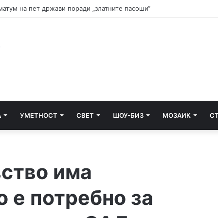
и почнува судењето за убиството на Тупак Шакур
А
УМЕТНОСТ
СВЕТ
ШОУ-БИЗ
МОЗАИК
С
ство има
 е потребно за