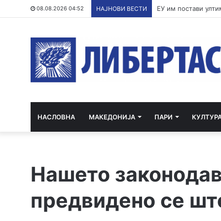
По речиси 30 годин
08.08.2026 04:52
НАЈНОВИ ВЕСТИ
НАСЛОВНА
МАКЕДОНИЈА
ПАРИ
КУЛТУР
Нашето законодав
предвидено се што