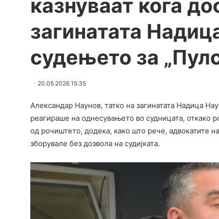
казнуваат кога до
загинатата Надиц
судењето за „Пул
20.05.2026 15:35
Александар Наунов, татко на загинатата Надица Наун
реагираше на однесувањето во судницата, откако ро
од рочиштето, додека, како што рече, адвокатите 
зборувале без дозвола на судијката.