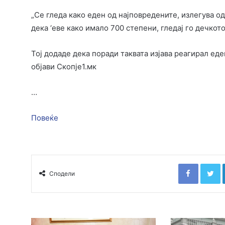
„Се гледа како еден од најповредените, излегува о
дека ‘еве како имало 700 степени, гледај го дечкото
Тој додаде дека поради таквата изјава реагирал ед
објави Скопје1.мк
…
Повеќе
Faceboo
T
Сподели