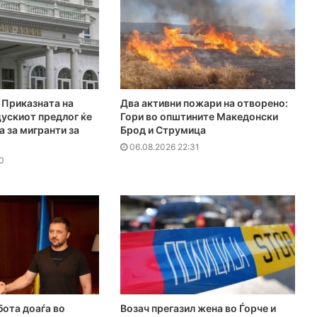
Приказната на
Два активни пожари на отворено:
ускиот предлог ќе
Гори во општините Македонски
а за мигранти за
Брод и Струмица
06.08.2026 22:31
0
бота доаѓа во
Возач прегазил жена во Ѓорче и