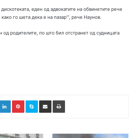
д дискотеката, еден од адвокатите на обвинетите рече
 како го шета дека е на пазар’“, рече Наунов.
ен од родителите, по што бил отстранет од судницата
k
witter
LinkedIn
Pinterest
Skype
Сподели преку Е-маил
Испринтај