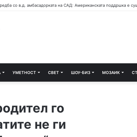
А
УМЕТНОСТ
СВЕТ
ШОУ-БИЗ
МОЗАИК
С
родител го
атите не ги