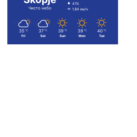
41%
Чисто небо
1.84 км/ч
35
37
39
39
40
℃
℃
℃
℃
℃
Fri
Sat
Sun
Mon
Tue