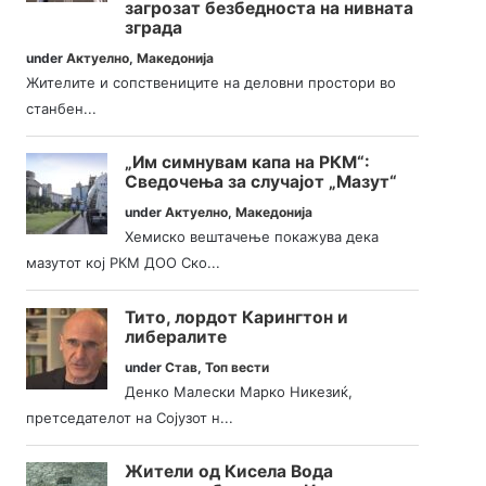
загрозат безбедноста на нивната
зграда
under
Актуелно
,
Македонија
Жителите и сопствениците на деловни простори во
станбен...
„Им симнувам капа на РКМ“:
Сведочења за случајот „Мазут“
under
Актуелно
,
Македонија
Хемиско вештачење покажува дека
мазутот кој РКМ ДОО Ско...
Тито, лордот Карингтон и
либералите
under
Став
,
Топ вести
Денко Малески Марко Никезиќ,
претседателот на Сојузот н...
Жители од Кисела Вода