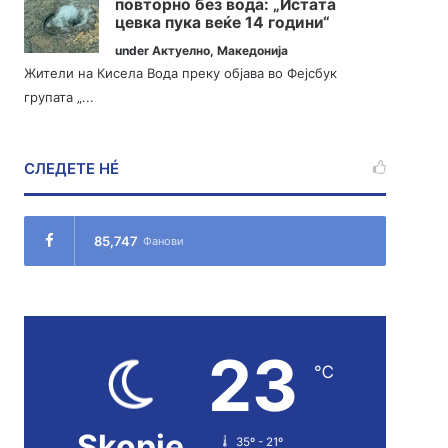
повторно без вода: „Истата
цевка пука веќе 14 години“
under
Актуелно
,
Македонија
Жители на Кисела Вода преку објава во Фејсбук
групата „...
СЛЕДЕТЕ НÉ
85,747
Фанови
23
℃
Skopje
35º - 21º