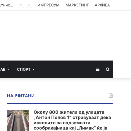
(ФОТО) Ахмети на средба со в.д. амбасадорката на САД: Американската поддршка е суштинска за зачувување на духот на Охридскиот договор
ИМПРЕСУМ
МАРКЕТИНГ
АРХИВА
Sidebar
Пребарај
ТАВ
СПОРТ
за
НАЈЧИТАНИ
Околу 800 жители од улицата
„Антон Попов 1“ стравуваат дека
ископите за подземната
сообраќајница кај „Лимак“ ќе ја