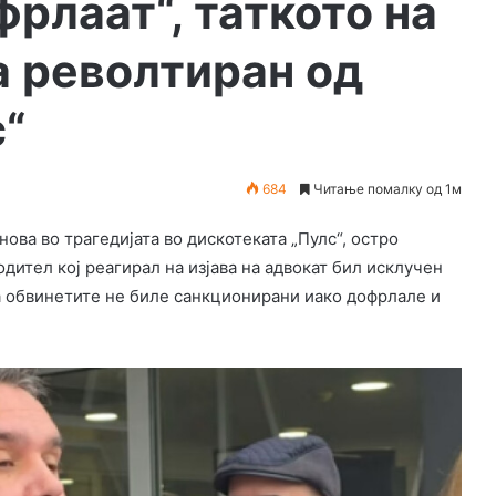
фрлаат“, таткото на
а револтиран од
с“
684
Читање помалку од 1м
ова во трагедијата во дискотеката „Пулс“, остро
дител кој реагирал на изјава на адвокат бил исклучен
на обвинетите не биле санкционирани иако дофрлале и