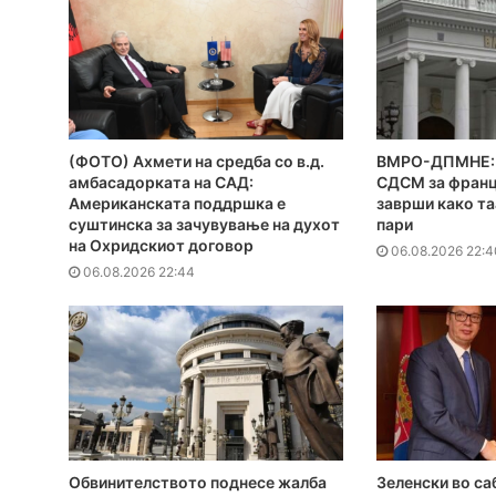
(ФОТО) Ахмети на средба со в.д.
ВМРО-ДПМНЕ: 
амбасадорката на САД:
СДСМ за франц
Американската поддршка е
заврши како та
суштинска за зачувување на духот
пари
на Охридскиот договор
06.08.2026 22:4
06.08.2026 22:44
Обвинителството поднесе жалба
Зеленски во са