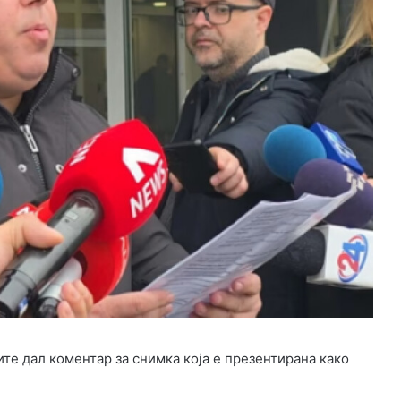
те дал коментар за снимка која е презентирана како