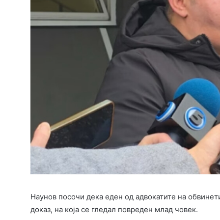
Наунов посочи дека еден од адвокатите на обвинети
доказ, на која се гледал повреден млад човек.