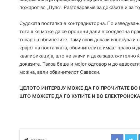
пожарот во „Пулс“. Разговаравме за доказите и за т
Судската постапка е контрадикторна. По изведување
тогаш ќе може да се процени дали е соодветна прав
товар на обвинетите. Таму свои докази изнесува и о
крајот на постапката, обвинителите имаат право и 
квалификација, што не значи и дека задолжително ќ
доказите. Таков беше и мојот одговор и до адвокат
можна, вели обвинителот Савески.
ЦЕЛОТО ИНТЕРВЈУ МОЖЕ ДА ГО ПРОЧИТАТЕ ВО 
ШТО МОЖЕТЕ ДА ГО КУПИТЕ И ВО ЕЛЕКТРОНСК
Faceboo
T