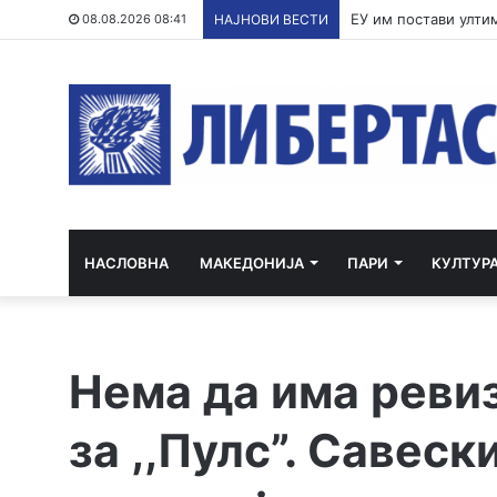
По речиси 30 годин
08.08.2026 08:41
НАЈНОВИ ВЕСТИ
НАСЛОВНА
МАКЕДОНИЈА
ПАРИ
КУЛТУР
Нема да има ревиз
за ,,Пулс”. Савеск