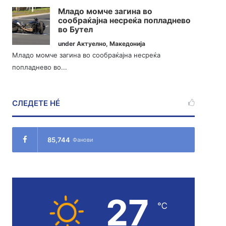
Младо момче загина во
сообраќајна несреќа попладнево
во Бутел
under
Актуелно
,
Македонија
Младо момче загина во сообраќајна несреќа
попладнево во...
СЛЕДЕТЕ НÉ
85,744
Фанови
27
℃