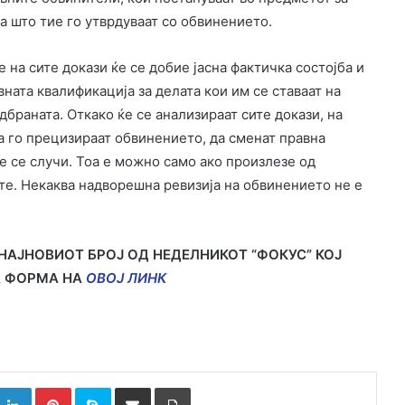
оа што тие го утврдуваат со обвинението.
 на сите докази ќе се добие јасна фактичка состојба и
ната квалификација за делата кои им се ставаат на
дбраната. Откако ќе се анализираат сите докази, на
да го прецизираат обвинението, да сменат правна
е се случи. Тоа е можно само ако произлезе од
ите. Некаква надворешна ревизија на обвинението не е
НАЈНОВИОТ БРОЈ ОД НЕДЕЛНИКОТ “ФОКУС” КОЈ
А ФОРМА НА
ОВОЈ ЛИНК
k
witter
LinkedIn
Pinterest
Skype
Сподели преку Е-маил
Испринтај