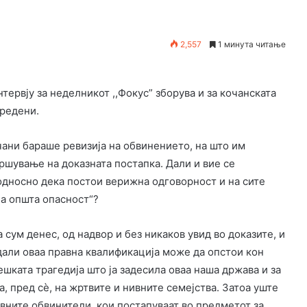
2,557
1 минута читање
тервју за неделникот ,,Фокус” зборува и за кочанската
вредени.
очани бараше ревизија на обвинението, на што им
ршување на доказната постапка. Дали и вие се
 односно дека постои верижна одговорност и на сите
на општа опасност“?
а сум денес, од надвор и без никаков увид во доказите, и
 дали оваа правна квалификација може да опстои кон
ешката трагедија што ја задесила оваа наша држава и за
, пред сè, на жртвите и нивните семејства. Затоа уште
авните обвинители, кои постапуваат во предметот за