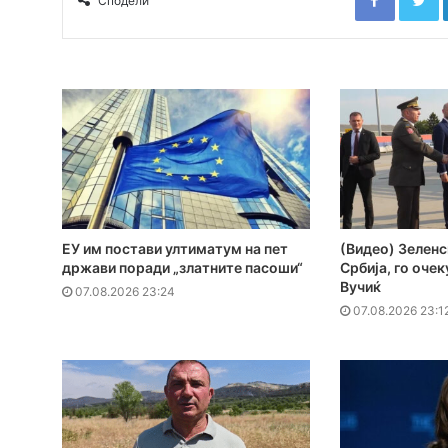
Сподели
ЕУ им постави ултиматум на пет
(Видео) Зеленс
држави поради „златните пасоши“
Србија, го оче
Вучиќ
07.08.2026 23:24
07.08.2026 23:1