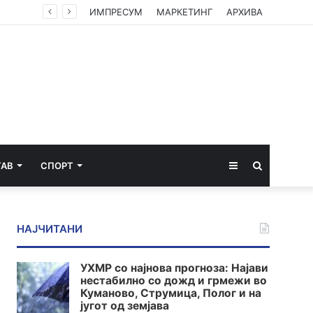
ИМПРЕСУМ
МАРКЕТИНГ
АРХИВА
Sidebar
Пребарај
ТАВ
СПОРТ
за
НАЈЧИТАНИ
УХМР со најнова прогноза: Најави
нестабилно со дожд и грмежи во
Куманово, Струмица, Полог и на
југот од земјава