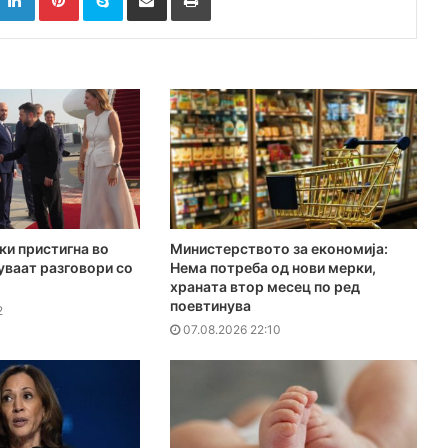
ки пристигна во
Министерството за економија:
куваат разговори со
Нема потреба од нови мерки,
храната втор месец по ред
поевтинува
2
07.08.2026 22:10