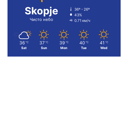
Skopje
36º - 26º
43%
Чисто небо
0.71 км/ч
36
37
39
40
41
℃
℃
℃
℃
℃
Sat
Sun
Mon
Tue
Wed