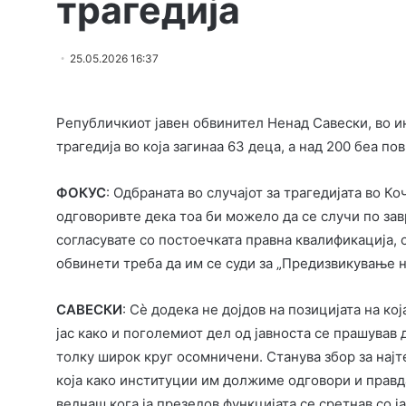
трагедија
25.05.2026 16:37
Републичкиот јавен обвинител Ненад Савески, во ин
трагедија во која загинаа 63 деца, а над 200 беа по
ФОКУС
: Одбраната во случајот за трагедијата во К
одговоривте дека тоа би можело да се случи по зав
согласувате со постоечката правна квалификација,
обвинети треба да им се суди за „Предизвикување 
САВЕСКИ
: Сè додека не дојдов на позицијата на кој
јас како и поголемиот дел од јавноста се прашував
толку широк круг осомничени. Станува збор за најт
која како институции им должиме одговори и правда
веднаш кога ја презедов функцијата се сретнав со ј