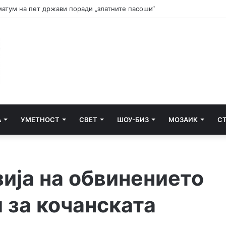
и почнува судењето за убиството на Тупак Шакур
А
УМЕТНОСТ
СВЕТ
ШОУ-БИЗ
МОЗАИК
С
ија на обвинението
и за кочанската