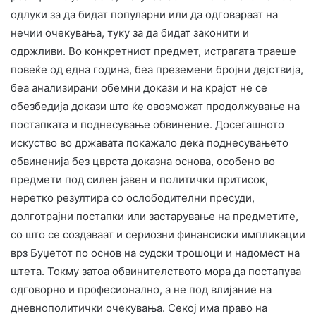
одлуки за да бидат популарни или да одговараат на
нечии очекувања, туку за да бидат законити и
одржливи. Во конкретниот предмет, истрагата траеше
повеќе од една година, беа преземени бројни дејствија,
беа анализирани обемни докази и на крајот не се
обезбедија докази што ќе овозможат продолжување на
постапката и поднесување обвинение. Досегашното
искуство во државата покажало дека поднесувањето
обвиненија без цврста доказна основа, особено во
предмети под силен јавен и политички притисок,
неретко резултира со ослободителни пресуди,
долготрајни постапки или застарување на предметите,
со што се создаваат и сериозни финансиски импликации
врз Буџетот по основ на судски трошоци и надомест на
штета. Токму затоа обвинителството мора да постапува
одговорно и професионално, а не под влијание на
дневнополитички очекувања. Секој има право на