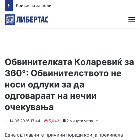
Кривична за полицаец кој удрил лице во грб додека било врзано со лисици
М
Обвинителката Коларевиќ за
360°: Обвинителството не
носи одлуки за да
одговараат на нечии
очекувања
14.05.2026 17:44
5,042
2 минути читање
Една од главните причини поради кои ја прекинала