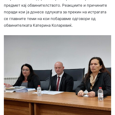
предмет кај обвинителството. Реакциите и причините
поради кои ја донесе одлуката за прекин на истрагата
се главните теми на кои побаравме одговори од
обвинителката Катерина Коларевиќ.