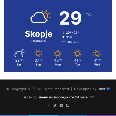
29
℃
Skopje
29º - 25º
35%
Облачно
1.94 км/ч
29
37
40
41
41
℃
℃
℃
℃
℃
Sat
Sun
Mon
Tue
Wed
© Copyright 2026, All Rights Reserved | Developed by
Unet
Вести објавени во последните 24 часа: 44
Facebook
Twitter
YouTube
RSS