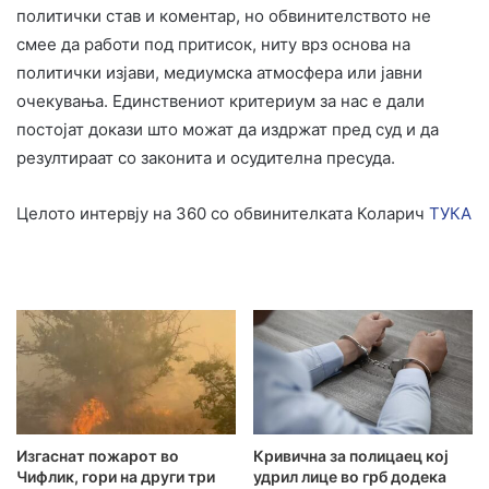
политички став и коментар, но обвинителството не
смее да работи под притисок, ниту врз основа на
политички изјави, медиумска атмосфера или јавни
очекувања. Единствениот критериум за нас е дали
постојат докази што можат да издржат пред суд и да
резултираат со законита и осудителна пресуда.
Целото интервју на 360 со обвинителката Коларич
ТУКА
Изгаснат пожарот во
Кривична за полицаец кој
Чифлик, гори на други три
удрил лице во грб додека