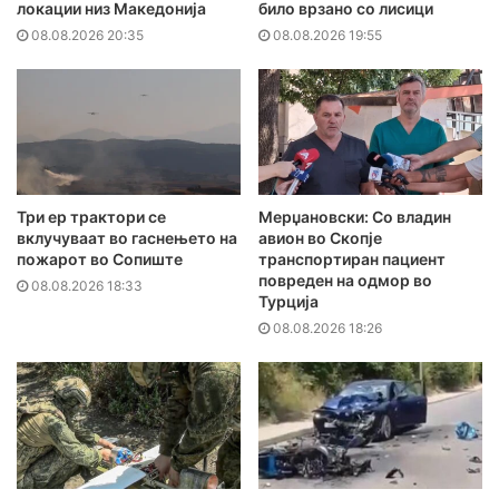
локации низ Македонија
било врзано со лисици
08.08.2026 20:35
08.08.2026 19:55
Три ер трактори се
Мерџановски: Со владин
вклучуваат во гаснењето на
авион во Скопје
пожарот во Сопиште
транспортиран пациент
повреден на одмор во
08.08.2026 18:33
Турција
08.08.2026 18:26