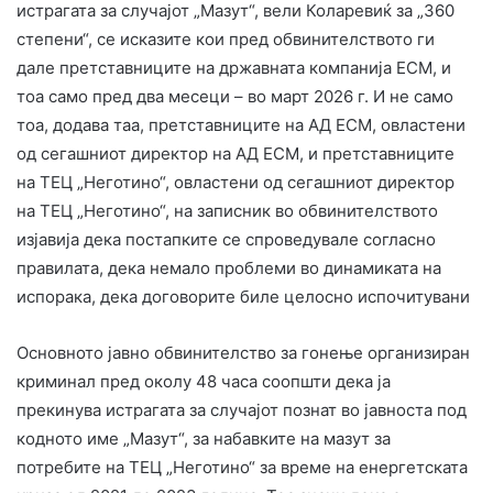
истрагата за случајот „Мазут“, вели Коларевиќ за „360
степени“, се исказите кои пред обвинителството ги
дале претставниците на државната компанија ЕСМ, и
тоа само пред два месеци – во март 2026 г. И не само
тоа, додава таа, претставниците на АД ЕСМ, овластени
од сегашниот директор на АД ЕСМ, и претставниците
на ТЕЦ „Неготино“, овластени од сегашниот директор
на ТЕЦ „Неготино“, на записник во обвинителството
изјавија дека постапките се спроведувале согласно
правилата, дека немало проблеми во динамиката на
испорака, дека договорите биле целосно испочитувани
Основното јавно обвинителство за гонење организиран
криминал пред околу 48 часа соопшти дека ја
прекинува истрагата за случајот познат во јавноста под
кодното име „Мазут“, за набавките на мазут за
потребите на ТЕЦ „Неготино“ за време на енергетската