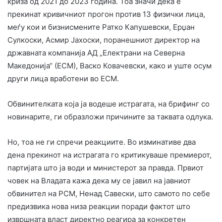
криза од 2021 до 2023 година. Тоа значи дека е
прекинат кривичниот прогон против 13 физички лица,
меѓу кои и бизнисмените Ратко Капушевски, Ерџан
Сулкоски, Асмир Јахоски, поранешниот директор на
државната компанија АД „Електрани на Северна
Македонија“ (ЕСМ), Васко Ковачевски, како и уште осум
други лица вработени во ЕСМ.
Обвинителката која ја водеше истрагата, на брифинг со
новинарите, ги образложи причините за таквата одлука.
Но, тоа не ги спречи реакциите. Во изминативе два
дена прекинот на истрагата го критикуваше премиерот,
партијата што ја води и министерот за правда. Првиот
човек на Владата кажа дека му се јавил на јавниот
обвинител на РСМ, Ненад Савески, што самото по себе
предизвика нова низа реакции поради фактот што
извршната власт директно реагира за конкретен