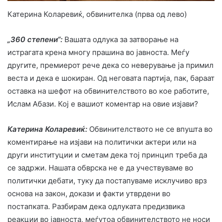
Катерина Коларевиќ, обвинителка (прва од лево)
„360 степени“:
Вашата одлука за затворање на
истрагата крена многу прашина во јавноста. Меѓу
другите, премиерот рече дека со неверување ја примил
веста и дека е шокиран. Од неговата партија, пак, бараат
оставка на шефот на обвинителството во кое работите,
Ислам Абази. Кој е вашиот коментар на овие изјави?
Катерина Коларевиќ:
Обвинителството не се впушта во
коментирање на изјави на политички актери или на
други институции и сметам дека тој принцип треба да
се задржи. Нашата обврска не е да учествуваме во
политички дебати, туку да постапуваме исклучиво врз
основа на закон, докази и факти утврдени во
постапката. Разбирам дека одлуката предизвика
реакции во јавноста, меѓутоа обвинителството не носи