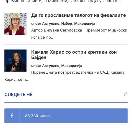
Премиерот, Христијан Мицкоски, замина на најавуваната е...
Да го прославиме талогот на фекалиите
under
Актуелно
,
Избор
,
Македонија
Автор Биљана Секуловска Премиерот Мицкоски
кога се пр...
Камала Харис со остри критики кон
Бајден
under
Актуелно
,
Македонија
Поранешната потпретседателка на САД, Камала
Харис, сè п...
СЛЕДЕТЕ НÉ
85,739
Фанови