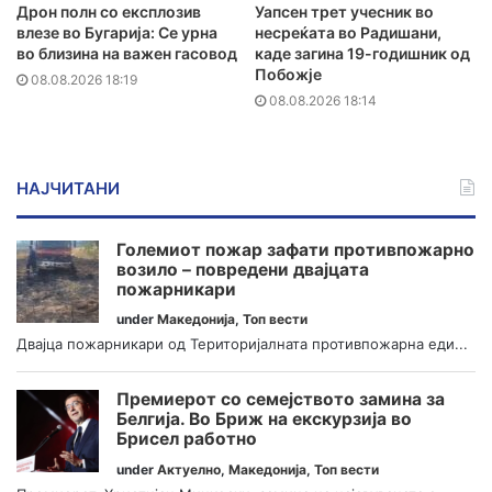
Дрон полн со експлозив
Уапсен трет учесник во
влезе во Бугарија: Се урна
несреќата во Радишани,
во близина на важен гасовод
каде загина 19-годишник од
Побожје
08.08.2026 18:19
08.08.2026 18:14
НАЈЧИТАНИ
Големиот пожар зафати противпожарно
возило – повредени двајцата
пожарникари
under
Македонија
,
Топ вести
Двајца пожарникари од Територијалната противпожарна еди...
Премиерот со семејството замина за
Белгија. Во Бриж на екскурзија во
Брисел работно
under
Актуелно
,
Македонија
,
Топ вести