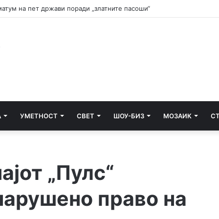
и почнува судењето за убиството на Тупак Шакур
А
УМЕТНОСТ
СВЕТ
ШОУ-БИЗ
МОЗАИК
С
ајот „Пулс“
нарушено право на