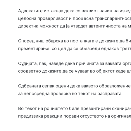
Адвокатите истакнаа дека со ваквиот начин на изв
целосна проверливост и процесна транспарентност,
директна можност да ја утврдат автентичноста на м
Според нив, обврска во постапката е доказите да б
презентирање, со цел да се обезбеди еднаков третм
Судијата, пак, наведе дека причината за ваквата ор
соодветно доказите да се чуваат во објектот каде 
Одбраната сепак оцени дека ваквото образложение 
за непосредна проверка во текот на расправата.
Во текот на рочиштето биле презентирани скенира
предизвика реакции поради отсуството на оригинал