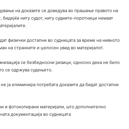
едување на доказите се доведува во прашање правото на
 бидејќи ниту судот, ниту судиите-поротници немаат
атеријалите.
идат физички достапни во судницата за време на нивното
ан на странките и целосен увид во материјалот.
ганизација се безбедносни ризици, односно дека не било
што се одржува судењето.
не ја елиминира потребата доказите да бидат достапни
ни и фотокопирани материјали, што дополнително
ната документација во судницата