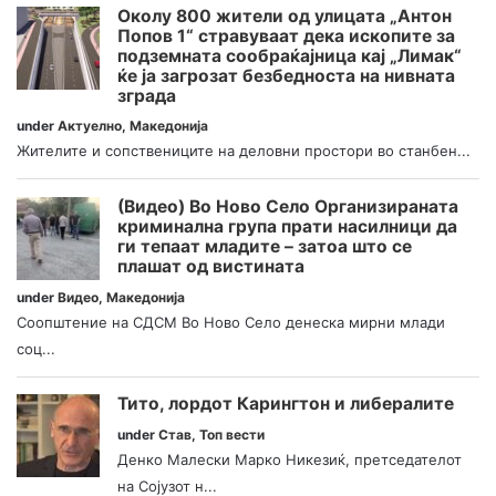
Околу 800 жители од улицата „Антон
Попов 1“ стравуваат дека ископите за
подземната сообраќајница кај „Лимак“
ќе ја загрозат безбедноста на нивната
зграда
under
Актуелно
,
Македонија
Жителите и сопствениците на деловни простори во станбен...
(Видео) Во Ново Село Организираната
криминална група прати насилници да
ги тепаат младите – затоа што се
плашат од вистината
under
Видео
,
Македонија
Соопштение на СДСМ Во Ново Село денеска мирни млади
соц...
Тито, лордот Карингтон и либералите
under
Став
,
Топ вести
Денко Малески Марко Никезиќ, претседателот
на Сојузот н...