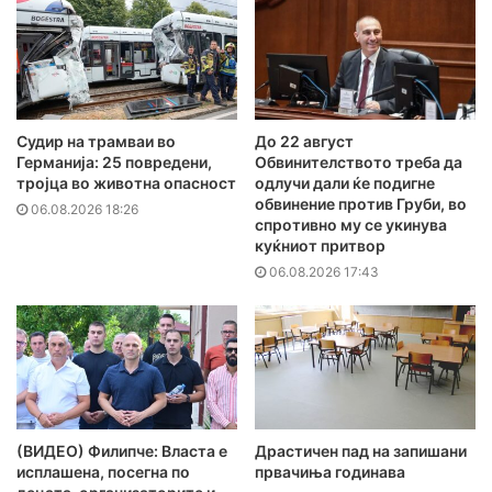
Судир на трамваи во
До 22 август
Германија: 25 повредени,
Обвинителството треба да
тројца во животна опасност
одлучи дали ќе подигне
обвинение против Груби, во
06.08.2026 18:26
спротивно му се укинува
куќниот притвор
06.08.2026 17:43
(ВИДЕО) Филипче: Власта е
Драстичен пад на запишани
исплашена, посегна по
првачиња годинава