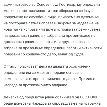
администратор во Основен суд Гостивар, му определи
мерки на претпазливост и тоа: обврска да се јавува
повремено на службено лице, привремено одземање
на постојната патна исправа и забрана за издавање на
нова патна исправа или друга исправа за преминување
на државната граница и забрана за преминување на
државната граница со патна или друга исправа и
забрана за преземање определени работни активности
поврзани со кривичното дело, велат од судот.
Оттаму појаснуваат дека на двајцата осомничени
определени им се мерките поради основано
сомневање за сторено кривичното дело – Примање
награда за противзаконито влијание.
Денеска од предметен јавен обвинител од ОЈО ГОКК
беше донесена Наредба за спроведување на истражна