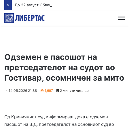
До 22 август Обвинителството треба да одлучи дали ќе подигне обвинение против Груби, во спротивно му се укинува куќниот притвор
М
Одземен е пасошот на
претседателот на судот во
Гостивар, осомничен за мито
14.05.2026 21:38
1,697
2 минути читање
Од Кривичниот суд информираат дека е одземен
пасошот на В.Д. претседателот на основниот суд во