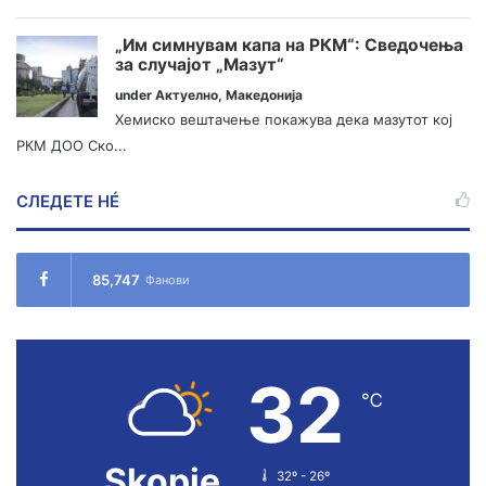
„Им симнувам капа на РКМ“: Сведочења
за случајот „Мазут“
under
Актуелно
,
Македонија
Хемиско вештачење покажува дека мазутот кој
РКМ ДОО Ско...
СЛЕДЕТЕ НÉ
85,747
Фанови
32
℃
Skopje
32º - 26º