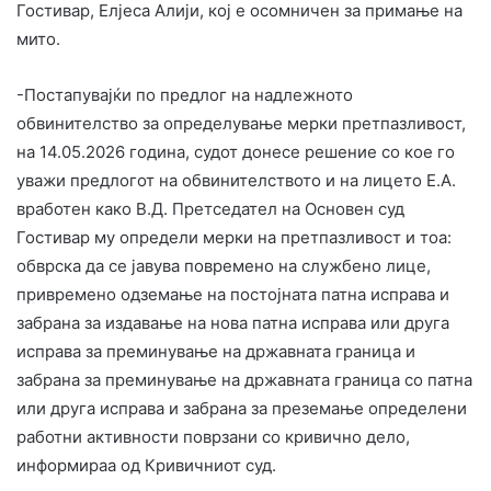
Гостивар, Елјеса Алији, кој е осомничен за примање на
мито.
-Постапувајќи по предлог на надлежното
обвинителство за определување мерки претпазливост,
на 14.05.2026 година, судот донесе решение со кое го
уважи предлогот на обвинителството и на лицето Е.А.
вработен како В.Д. Претседател на Основен суд
Гостивар му определи мерки на претпазливост и тоа:
обврска да се јавува повремено на службено лице,
привремено одземање на постојната патна исправа и
забрана за издавање на нова патна исправа или друга
исправа за преминување на државната граница и
забрана за преминување на државната граница со патна
или друга исправа и забрана за преземање определени
работни активности поврзани со кривично дело,
информираа од Кривичниот суд.