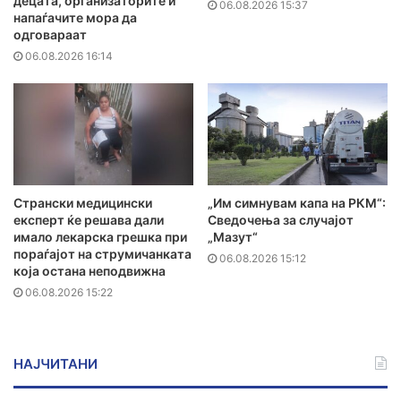
децата, организаторите и
06.08.2026 15:37
напаѓачите мора да
одговараат
06.08.2026 16:14
Странски медицински
„Им симнувам капа на РКМ“:
експерт ќе решава дали
Сведочења за случајот
имало лекарска грешка при
„Мазут“
пораѓајот на струмичанката
06.08.2026 15:12
која остана неподвижна
06.08.2026 15:22
НАЈЧИТАНИ