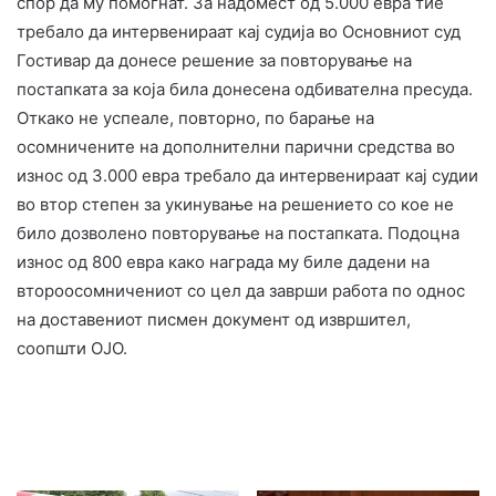
спор да му помогнат. За надомест од 5.000 евра тие
требало да интервенираат кај судија во Основниот суд
Гостивар да донесе решение за повторување на
постапката за која била донесена одбивателна пресуда.
Откако не успеале, повторно, по барање на
осомничените на дополнителни парични средства во
износ од 3.000 евра требало да интервенираат кај судии
во втор степен за укинување на решението со кое не
било дозволено повторување на постапката. Подоцна
износ од 800 евра како награда му биле дадени на
второосомничениот со цел да заврши работа по однос
на доставениот писмен документ од извршител,
соопшти ОЈО.