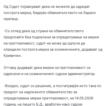
Од Судот појаануваат дека не можеле да одредат
построга мерка, бидејќи обвинителството не барало
притвор.
-Со оглед дека од страна на обвинителството
предлозите беа поднесени за определување на мерки
на претпазливост, судот не може да одлучи да
определи построга мерка за осомничените, додаваат од
Кривичен.
Оттаму додаваат дека мерки на претпазливост се
одресени и на соамничениот судски администратор.
-Воедно, судот со решение, а постапувајќи исто така по
предлог на надлежното обвинителство за
определување мерки претпазливост, на 14.05.2026
година, на лицето Б.Д., вработен како судски