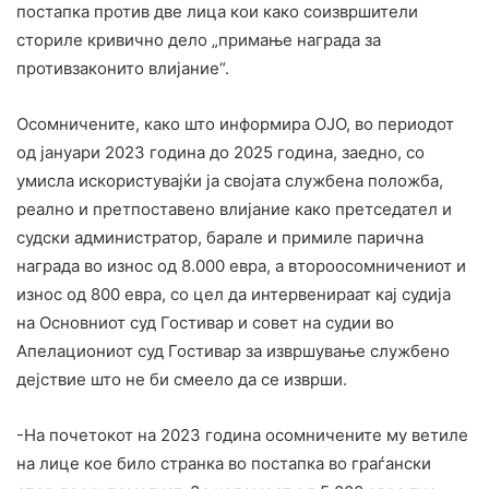
постапка против две лица кои како соизвршители
сториле кривично дело „примање награда за
противзаконито влијание“.
Осомничените, како што информира ОЈО, во периодот
од јануари 2023 година до 2025 година, заедно, со
умисла искористувајќи ја својата службена положба,
реално и претпоставено влијание како претседател и
судски администратор, барале и примиле парична
награда во износ од 8.000 евра, а второосомничениот и
износ од 800 евра, со цел да интервенираат кај судија
на Основниот суд Гостивар и совет на судии во
Апелациониот суд Гостивар за извршување службено
дејствие што не би смеело да се изврши.
-На почетокот на 2023 година осомничените му ветиле
на лице кое било странка во постапка во граѓански