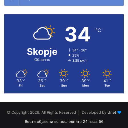
34
℃
Skopje
34º - 26º
25%
Облачно
3.85 км/ч
33
36
39
39
41
℃
℃
℃
℃
℃
Fri
Sat
Sun
Mon
Tue
© Copyright 2026, All Rights Reserved | Developed by
Unet
Вести објавени во последните 24 часа: 56