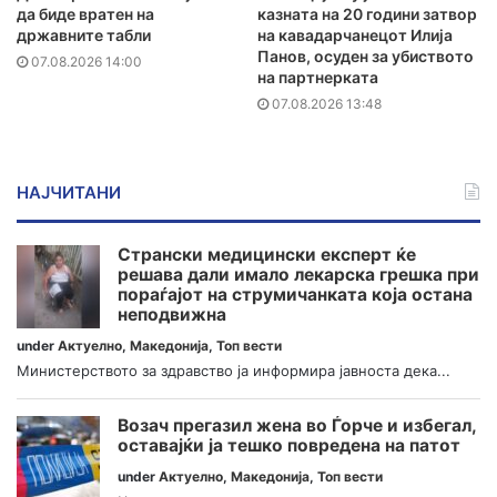
да биде вратен на
казната на 20 години затвор
државните табли
на кавадарчанецот Илија
Панов, осуден за убиството
07.08.2026 14:00
на партнерката
07.08.2026 13:48
НАЈЧИТАНИ
Странски медицински експерт ќе
решава дали имало лекарска грешка при
пораѓајот на струмичанката која остана
неподвижна
under
Актуелно
,
Македонија
,
Топ вести
Министерството за здравство ја информира јавноста дека...
Возач прегазил жена во Ѓорче и избегал,
оставајќи ја тешко повредена на патот
under
Актуелно
,
Македонија
,
Топ вести