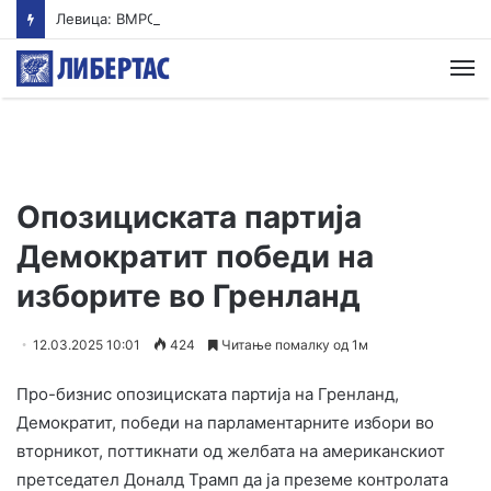
Левица: ВМРО-ДПМНЕ ја „закопа“ храната под камен темелник
М
Опозициската партија
Демократит победи на
изборите во Гренланд
12.03.2025 10:01
424
Читање помалку од 1м
Про-бизнис опозициската партија на Гренланд,
Демократит, победи на парламентарните избори во
вторникот, поттикнати од желбата на американскиот
претседател Доналд Трамп да ја преземе контролата