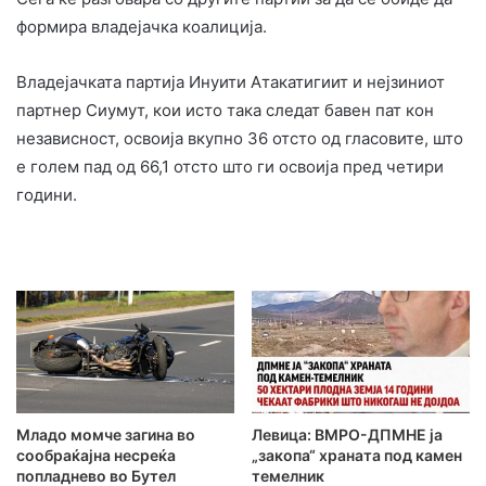
формира владејачка коалиција.
Владејачката партија Инуити Атакатигиит и нејзиниот
партнер Сиумут, кои исто така следат бавен пат кон
независност, освоија вкупно 36 отсто од гласовите, што
е голем пад од 66,1 отсто што ги освоија пред четири
години.
Младо момче загина во
Левица: ВМРО-ДПМНЕ ја
сообраќајна несреќа
„закопа“ храната под камен
попладнево во Бутел
темелник