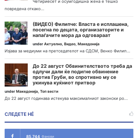
Четириесет и осумгодишна жена е тешко
повредена откако...
(ВИДЕО) Филипче: Власта е исплашена,
посегна по децата, организаторите и
напаѓачите мора да одговараат
under
Актуелно
,
Видео
,
Македонија
Изјава за медиуми на претседателот на СДСМ, Венко Филип...
До 22 август Обвинителството треба да
одлучи дали ќе подигне обвинение
против Груби, во спротивно му се
укинува куќниот притвор
under
Македонија
,
Топ вести
До 22 август годинава истекува максималниот законски ро...
СЛЕДЕТЕ НÉ
85,744
Фанови