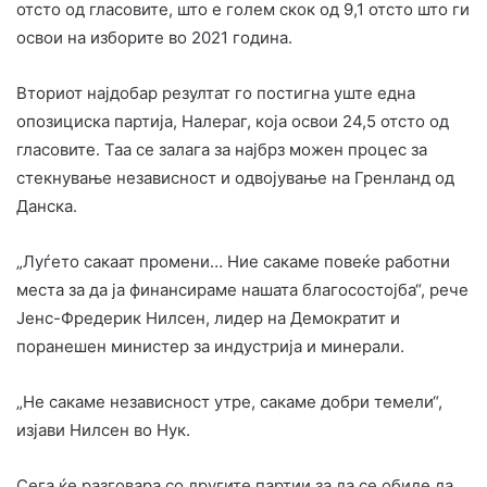
отсто од гласовите, што е голем скок од 9,1 отсто што ги
освои на изборите во 2021 година.
Вториот најдобар резултат го постигна уште една
опозициска партија, Налераг, која освои 24,5 отсто од
гласовите. Таа се залага за најбрз можен процес за
стекнување независност и одвојување на Гренланд од
Данска.
„Луѓето сакаат промени… Ние сакаме повеќе работни
места за да ја финансираме нашата благосостојба“, рече
Јенс-Фредерик Нилсен, лидер на Демократит и
поранешен министер за индустрија и минерали.
„Не сакаме независност утре, сакаме добри темели“,
изјави Нилсен во Нук.
Сега ќе разговара со другите партии за да се обиде да