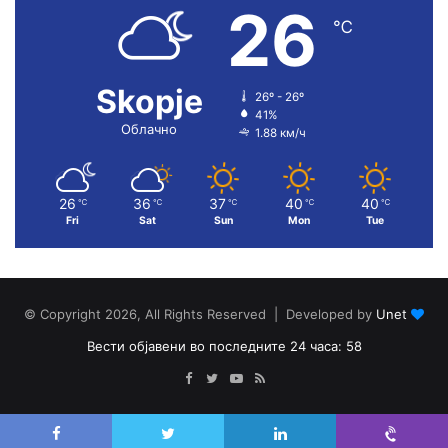
26
℃
Skopje
26º - 26º
41%
Облачно
1.88 км/ч
26
36
37
40
40
℃
℃
℃
℃
℃
Fri
Sat
Sun
Mon
Tue
© Copyright 2026, All Rights Reserved | Developed by
Unet
Вести објавени во последните 24 часа: 58
Facebook
Twitter
YouTube
RSS