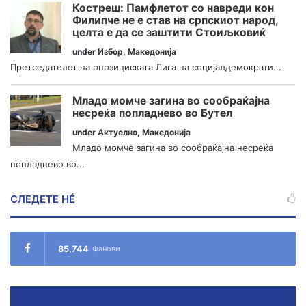
Костреш: Памфлетот со навреди кон
Филипче не е став на српскиот народ,
целта е да се заштити Стоиљковиќ
under
Избор
,
Македонија
Претседателот на опозициската Лига на социјалдемократи...
Младо момче загина во сообраќајна
несреќа попладнево во Бутел
under
Актуелно
,
Македонија
Младо момче загина во сообраќајна несреќа
попладнево во...
СЛЕДЕТЕ НÉ
85,744
Фанови