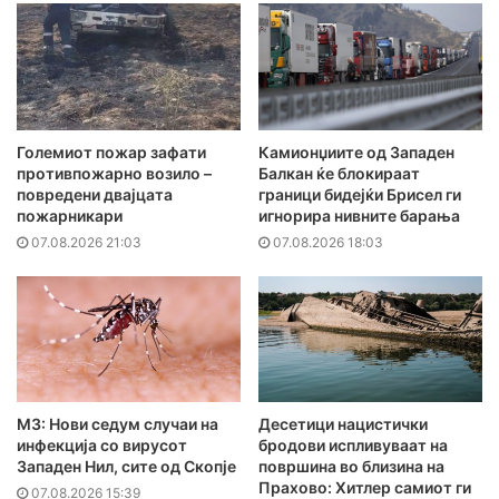
Големиот пожар зафати
Камионџиите од Западен
противпожарно возило –
Балкан ќе блокираат
повредени двајцата
граници бидејќи Брисел ги
пожарникари
игнорира нивните барања
07.08.2026 21:03
07.08.2026 18:03
МЗ: Нови седум случаи на
Десетици нацистички
инфекција со вирусот
бродови испливуваат на
Западен Нил, сите од Скопје
површина во близина на
Прахово: Хитлер самиот ги
07.08.2026 15:39