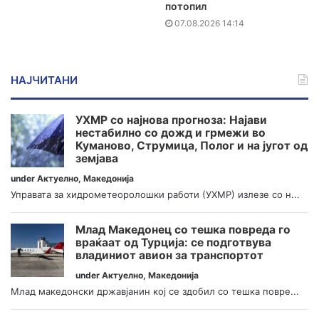
потопил
07.08.2026 14:14
НАЈЧИТАНИ
УХМР со најнова прогноза: Најави
нестабилно со дожд и грмежи во
Куманово, Струмица, Полог и на југот од
земјава
under
Актуелно
,
Македонија
Управата за хидрометеоролошки работи (УХМР) излезе со н...
Млад Македонец со тешка повреда го
враќаат од Турција: се подготвува
владиниот авион за транспортот
under
Актуелно
,
Македонија
Млад македонски државјанин кој се здобил со тешка повре...