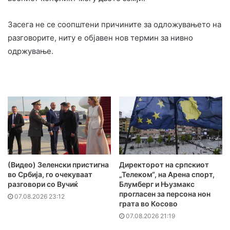
Засега не се соопштени причините за одложувањето на
разговорите, ниту е објавен нов термин за нивно
одржување.
(Видео) Зеленски пристигна
Директорот на српскиот
во Србија, го очекуваат
„Телеком“, на Арена спорт,
разговори со Вучиќ
Блумберг и Њузмакс
прогласен за персона нон
07.08.2026 23:12
грата во Косово
07.08.2026 21:19