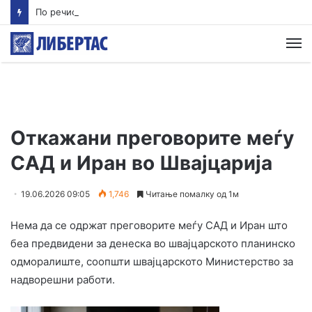
По речиси 30 години почнува судењето за убиството на Тупак Шакур
М
Откажани преговорите меѓу
САД и Иран во Швајцарија
19.06.2026 09:05
1,746
Читање помалку од 1м
Нема да се одржат преговорите меѓу САД и Иран што
беа предвидени за денеска во швајцарското планинско
одморалиште, соопшти швајцарското Министерство за
надворешни работи.