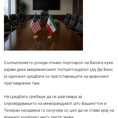
Соопштението уследи откако портпарол на Белата куќа
изјави дека американскиот потпретседател Џеј Ди Венс
ја одложил средбата со претставниците на иранскиот
преговарачки тим.
На средбата требаше да се разговара за
спроведувањето на меморандумот што Вашингтон и
Техеран неодамна го склучија со цел да се стави крај на
воениот конфликт меѓу двете земји.