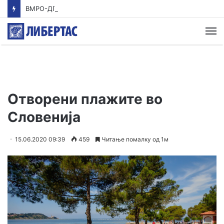
ВМРО-ДПМНЕ: Приказната на СДСМ за францускиот предлог ќе заврши како таа за мигранти за пари
М
Отворени плажите во
Словенија
15.06.2020 09:39
459
Читање помалку од 1м