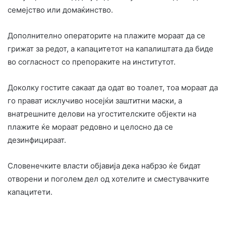
семејство или домаќинство.
Дополнително операторите на плажите мораат да се
грижат за редот, а капацитетот на капалиштата да биде
во согласност со препораките на институтот.
Доколку гостите сакаат да одат во тоалет, тоа мораат да
го прават исклучиво носејќи заштитни маски, а
внатрешните делови на угостителските објекти на
плажите ќе мораат редовно и целосно да се
дезинфицираат.
Словенечките власти објавија дека набрзо ќе бидат
отворени и поголем дел од хотелите и сместувачките
капацитети.