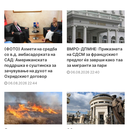
(ФОТО) Ахмети на средба
ВМРО-ДПМНЕ: Приказната
со в.д. амбасадорката на
на СДСМ за францускиот
САД: Американската
предлог ќе заврши како таа
поддршка е суштинска за
за мигранти за пари
зачувување на духот на
06.08.2026 22:40
Охридскиот договор
06.08.2026 22:44