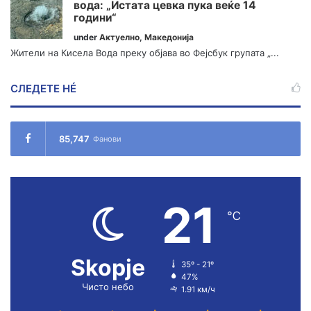
вода: „Истата цевка пука веќе 14
години“
under
Актуелно
,
Македонија
Жители на Кисела Вода преку објава во Фејсбук групата „...
СЛЕДЕТЕ НÉ
85,747
Фанови
21
℃
Skopje
35º - 21º
47%
Чисто небо
1.91 км/ч