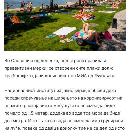
Во Словенија од денеска, под строги правила и
превентивни мерки, се отворени сите плажи долж
крајбрежјето, јави дописникот на МИА од Љубљана.
Националниот институт за јавно здравје објави дека
поради спречување на ширењето на коронавирусот на
плажите растојанието меѓу луѓето не смеа да биде
помало од 1,5 метар, додека во вода тоа мора да биде
два метра. Исто така во вода не смее да има групирање
на луѓе, повеќе од двајца доколку тие не се дел од исто