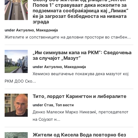
Попов 1“ стравуваат дека ископите за
подземната сообраќајница кај „Лимак“
ќе ја загрозат безбедноста на нивната
зграда
under
Актуелно
,
Македонија
Жителите и сопствениците на деловни простори во станбен...
„Им симнувам капа на РКМ“: Сведочења
за случајот „Мазут“
under
Актуелно
,
Македонија
Хемиско вештачење покажува дека мазутот кој
РКМ ДОО Ско...
Тито, лордот Карингтон и либералите
under
Став
,
Топ вести
Денко Малески Марко Никезиќ, претседателот
на Сојузот н...
Жители од Кисела Вода повторно без