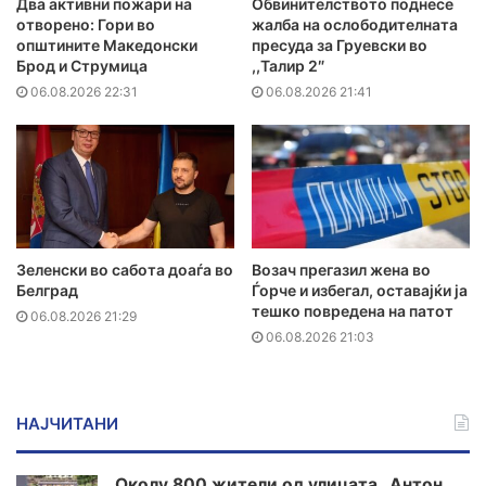
Два активни пожари на
Обвинителството поднесе
отворено: Гори во
жалба на ослободителната
општините Македонски
пресуда за Груевски во
Брод и Струмица
,,Талир 2″
06.08.2026 22:31
06.08.2026 21:41
Зеленски во сабота доаѓа во
Возач прегазил жена во
Белград
Ѓорче и избегал, оставајќи ја
тешко повредена на патот
06.08.2026 21:29
06.08.2026 21:03
НАЈЧИТАНИ
Околу 800 жители од улицата „Антон