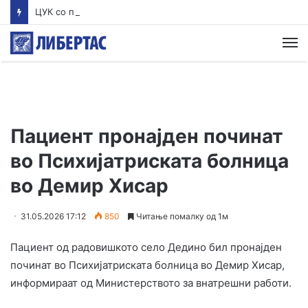
ЦУК со пресек до 13 часот: Активни пожари во Аеродром, Илинден, Босилово, Крива Паланка и Гостивар
М
Пациент пронајден починат
во Психијатриската болница
во Демир Хисар
31.05.2026 17:12
850
Читање помалку од 1м
Пациент од радовишкото село Дедино бил пронајден
починат во Психијатриската болница во Демир Хисар,
информираат од Министерството за внатрешни работи.