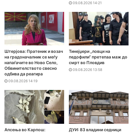
09.08.2026 14:21
Штерјова: Пратеник и возач
Тинејџери „ловци на
на градоначалник се меѓу
педофили“ претепаа маж до
напаѓачите во Ново Село,
смрт во Пловдив
Обвинителството свесно
09.08.2026 13:58
одбива да реагира
09.08.2026 14:19
Апсења во Карпош:
ДУИ: 83 владини седници