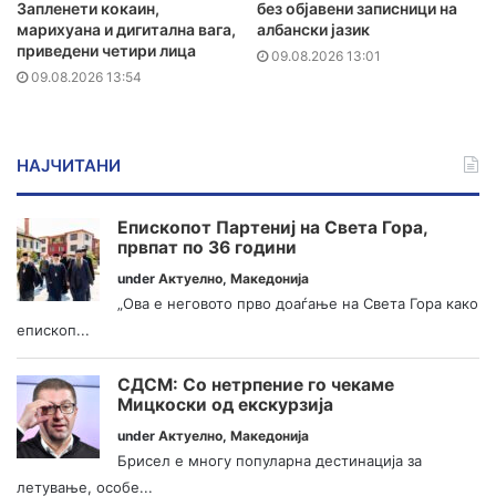
Запленети кокаин,
без објавени записници на
марихуана и дигитална вага,
албански јазик
приведени четири лица
09.08.2026 13:01
09.08.2026 13:54
НАЈЧИТАНИ
Епископот Партениј на Света Гора,
првпат по 36 години
under
Актуелно
,
Македонија
„Ова е неговото прво доаѓање на Света Гора како
епископ...
СДСМ: Со нетрпение го чекаме
Мицкоски од екскурзија
under
Актуелно
,
Македонија
Брисел е многу популарна дестинација за
летување, особе...