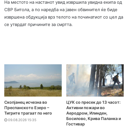
На местото на настанот увид извршила увидна екипа од
СВР Битола, а по наредба на јавен обвинител ќе биде
извршена обдукција врз телото на починатиот со цел да
се утврдат причините за смртта.
Скопјанец исчезна во
ЦУК со пресек до 13 часот:
Преспанското Езеро –
Активни пожари во
Тигрите трагаат по него
Аеродром, Илинден,
Босилово, Крива Паланка и
09.08.2026 15:35
Гостивар