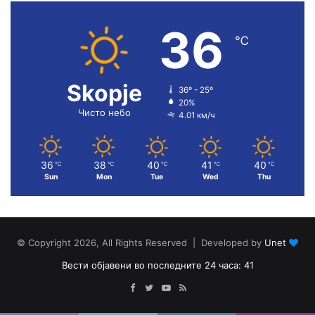
36
℃
Skopje
36º - 25º
20%
Чисто небо
4.01 км/ч
36
38
40
41
40
℃
℃
℃
℃
℃
Sun
Mon
Tue
Wed
Thu
© Copyright 2026, All Rights Reserved | Developed by
Unet
Вести објавени во последните 24 часа: 41
Facebook
Twitter
YouTube
RSS