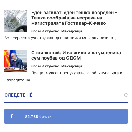
Еден загинат, еден тешко повреден –
Тешка сообраќајна несреќа на
магистралата Гостивар-Кичево
under
Актуелно
,
Македонија
Во несреќата учествувале две патнички моторни возила, „...
Стоилковиќ: И во живо и на умреница
сум поубав од СДСМ
under
Актуелно
,
Македонија
Продолжуваат препукувањата, обвинувањата и
навредите на...
СЛЕДЕТЕ НÉ
85,738
Фанови