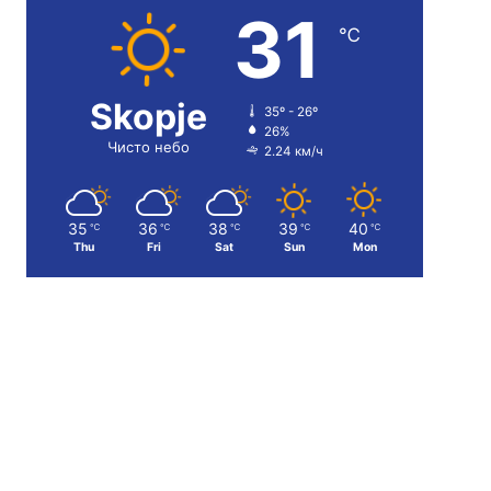
31
℃
Skopje
35º - 26º
26%
Чисто небо
2.24 км/ч
35
36
38
39
40
℃
℃
℃
℃
℃
Thu
Fri
Sat
Sun
Mon