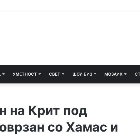
А
УМЕТНОСТ
СВЕТ
ШОУ-БИЗ
МОЗАИК
С
н на Крит под
оврзан со Хамас и