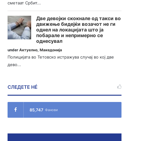
сметаат Србит...
Две девојки скокнале од такси во
движење бидејќи возачот не ги
однел на локацијата што ја
побарале и непримерно се
однесувал
under
Актуелно
,
Македонија
Полицијата во Тетовско истражува случај во кој две
дево...
СЛЕДЕТЕ НÉ
85,747
Фанови