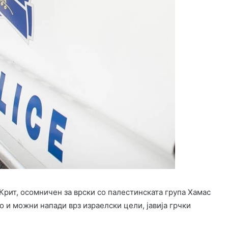
Крит, осомничен за врски со палестинската група Хамас
 и можни напади врз израелски цели, јавија грчки