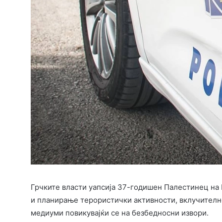
Грчките власти уапсија 37-годишен Палестинец на 
и планирање терористички активности, вклучително
медиуми повикувајќи се на безбедносни извори.