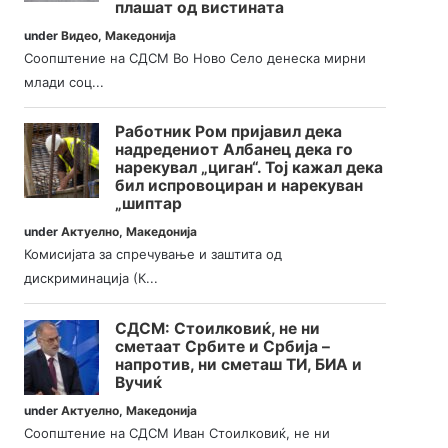
плашат од вистината
under
Видео
,
Македонија
Соопштение на СДСМ Во Ново Село денеска мирни
млади соц...
Работник Ром пријавил дека
надредениот Албанец дека го
нарекувал „циган“. Тој кажал дека
бил испровоциран и нарекуван
„шиптар
under
Актуелно
,
Македонија
Комисијата за спречување и заштита од
дискриминација (К...
СДСМ: Стоилковиќ, не ни
сметаат Србите и Србија –
напротив, ни сметаш ТИ, БИА и
Вучиќ
under
Актуелно
,
Македонија
Соопштение на СДСМ Иван Стоилковиќ, не ни