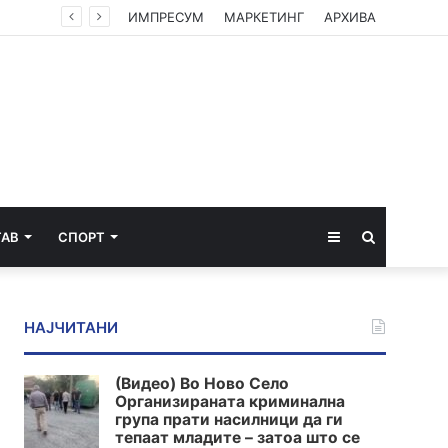
Кратките летови со електрични авиони би можеле да пристигнат во Европа за помалку од 4 години
ИМПРЕСУМ
МАРКЕТИНГ
АРХИВА
Sidebar
Пребарај
ТАВ
СПОРТ
за
НАЈЧИТАНИ
(Видео) Во Ново Село
Организираната криминална
група прати насилници да ги
тепаат младите – затоа што се