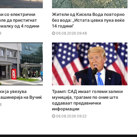
и со електрични
Жители од Кисела Вода повторно
ле да пристигнат
без вода: „Истата цевка пука веќе
омалку од 4 години
14 години“
3
06.08.2026 09:48
и ја увезува
Трамп: САД имаат големи залихи
ашинерија на Вучиќ
муниција, трагаме по оние што
оддаваат предавнички
8
информации
06.08.2026 09:22