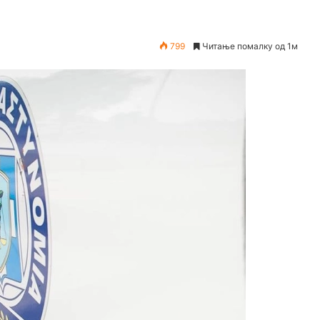
799
Читање помалку од 1м