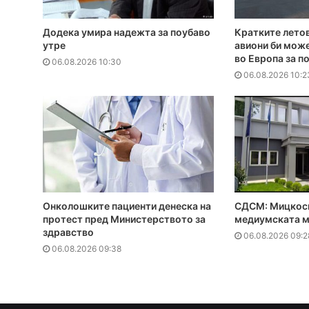
Додека умира надежта за поубаво
Кратките летов
утре
авиони би може
во Европа за п
06.08.2026 10:30
06.08.2026 10:2
Онколошките пациенти денеска на
СДСМ: Мицкоск
протест пред Министерството за
медиумската м
здравство
06.08.2026 09:2
06.08.2026 09:38