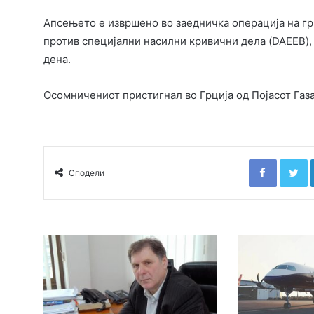
Апсењето е извршено во заедничка операција на гр
против специјални насилни кривични дела (DAEEB)
дена.
Осомничениот пристигнал во Грција од Појасот Газа
Faceboo
T
Сподели