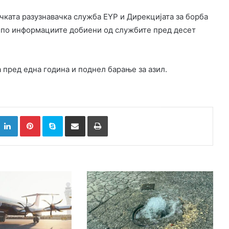
чката разузнавачка служба EYP и Дирекцијата за борба
, по информациите добиени од службите пред десет
 пред една година и поднел барање за азил.
k
witter
LinkedIn
Pinterest
Skype
Сподели преку Е-маил
Испринтај