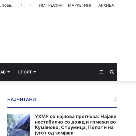
Министерството за економија: Нема потреба од нови мерки, храната втор месец по ред поевтинува
ИМПРЕСУМ
МАРКЕТИНГ
АРХИВА
Sidebar
Пребарај
ТАВ
СПОРТ
за
НАЈЧИТАНИ
УХМР со најнова прогноза: Најави
нестабилно со дожд и грмежи во
Куманово, Струмица, Полог и на
југот од земјава