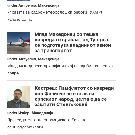
under
Актуелно
,
Македонија
Управата за хидрометеоролошки работи (УХМР)
излезе со н...
Млад Македонец со тешка
повреда го враќаат од Турција:
се подготвува владиниот авион
за транспортот
under
Актуелно
,
Македонија
Млад македонски државјанин кој се здобил со тешка
повре...
Костреш: Памфлетот со навреди
кон Филипче не е став на
српскиот народ, целта е да се
заштити Стоиљковиќ
under
Избор
,
Македонија
Претседателот на опозициската Лига на
социјалдемократи...