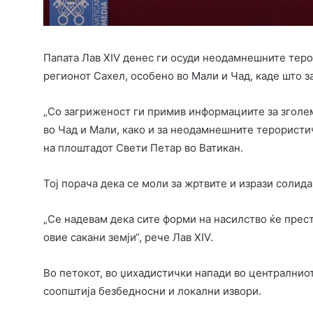
Папата Лав XIV денес ги осуди неодамнешните тер
регионот Сахел, особено во Мали и Чад, каде што з
„Со загриженост ги примив информациите за зголе
во Чад и Мали, како и за неодамнешните терористич
на плоштадот Свети Петар во Ватикан.
Тој порача дека се моли за жртвите и изрази солида
„Се надевам дека сите форми на насилство ќе прест
овие сакани земји“, рече Лав XIV.
Во петокот, во џихадистички напади во централнио
соопштија безбедносни и локални извори.