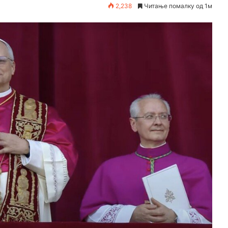
2,238
Читање помалку од 1м