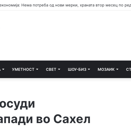
А
УМЕТНОСТ
СВЕТ
ШОУ-БИЗ
МОЗАИК
С
 осуди
апади во Сахел