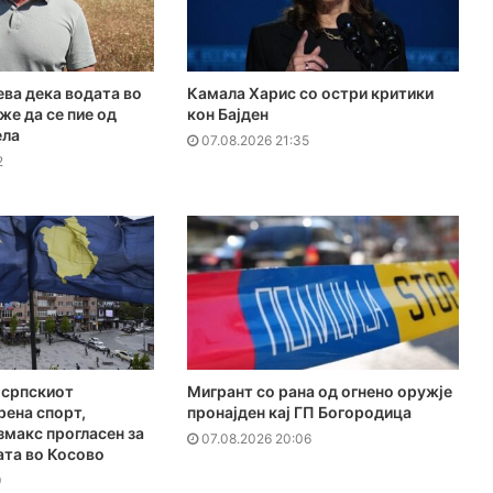
ева дека водата во
Камала Харис со остри критики
же да се пие од
кон Бајден
ела
07.08.2026 21:35
2
 српскиот
Мигрант со рана од огнено оружје
рена спорт,
пронајден кај ГП Богородица
макс прогласен за
07.08.2026 20:06
ата во Косово
9