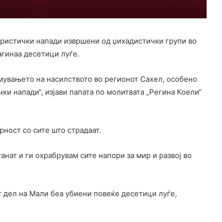
ористички напади извршени од џихадистички групи во
агинаа десетици луѓе.
мувањето на насилството во регионот Сахел, особено
ки напади“, изјави папата по молитвата „Регина Коели“
рност со сите што страдаат.
анат и ги охрабрувам сите напори за мир и развој во
т дел на Мали беа убиени повеќе десетици луѓе,