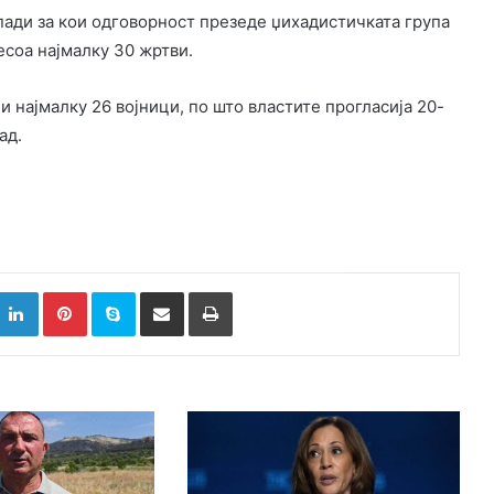
пади за кои одговорност презеде џихадистичката група
есоа најмалку 30 жртви.
и најмалку 26 војници, по што властите прогласија 20-
ад.
k
witter
LinkedIn
Pinterest
Skype
Сподели преку Е-маил
Испринтај