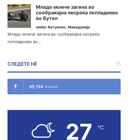
Младо момче загина во
сообраќајна несреќа попладнево
во Бутел
under
Актуелно
,
Македонија
Младо момче загина во сообраќајна несреќа
попладнево во...
СЛЕДЕТЕ НÉ
85,744
Фанови
27
℃