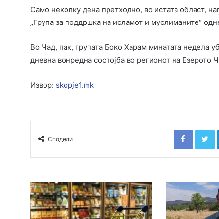
Само неколку дена претходно, во истата област, на
„Група за поддршка на исламот и муслиманите“ одн
Во Чад, пак, групата Боко Харам минатата недела уб
дневна вонредна состојба во регионот на Езерото Ч
Извор:
skopje1.mk
Faceboo
T
Сподели