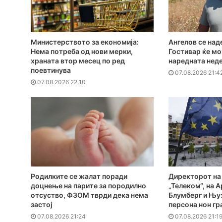
Министерството за економија:
Ангелов се над
Нема потреба од нови мерки,
Гостивар ќе мо
храната втор месец по ред
наредната нед
поевтинува
07.08.2026 21:4
07.08.2026 22:10
Родилките се жалат поради
Директорот на
доцнење на парите за породилно
„Телеком“, на А
отсуство, ФЗОМ тврди дека нема
Блумберг и Њуз
застој
персона нон гр
07.08.2026 21:24
07.08.2026 21:1