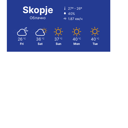
Skopje
27º - 26º
40%
Облачно
1.87 км/ч
26
36
37
40
40
℃
℃
℃
℃
℃
Fri
Sat
Sun
Mon
Tue