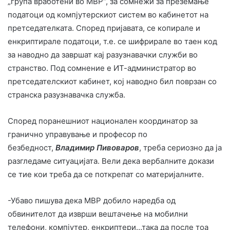
„група вработени во МВР“, за сомнежи за преземање
податоци од компјутерскиот систем во кабинетот на
претседателката. Според пријавата, се копирале и
енкриптирале податоци, т.е. се шифрирале во таен код
за наводно да завршат кај разузнавачки служби во
странство. Под сомнение е ИТ-администратор во
претседателскиот кабинет, кој наводно бил поврзан со
странска разузнавачка служба.
Според поранешниот национален координатор за
гранично управување и професор по
безбедност,
Владимир Пивоваров
, треба сериозно да ја
разгледаме ситуацијата. Вели дека вербалните докази
се тие кои треба да се поткрепат со материјалните.
-Убаво пишува дека МВР добило наредба од
обвинителот да изврши вештачење на мобилни
телефони, компјутер, енкриптери…така да после тоа