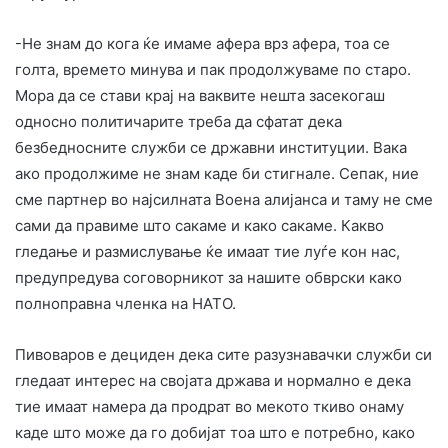
-Не знам до кога ќе имаме афера врз афера, тоа се
голта, времето минува и пак продолжуваме по старо.
Мора да се стави крај на ваквите нешта засекогаш
односно политичарите треба да сфатат дека
безбедносните служби се државни институции. Вака
ако продолжиме не знам каде би стигнале. Сепак, ние
сме партнер во најсилната Воена алијанса и таму не сме
сами да правиме што сакаме и како сакаме. Какво
гледање и размислување ќе имаат тие луѓе кон нас,
предупредува соговорникот за нашите обврски како
полноправна членка на НАТО.
Пивоваров е дециден дека сите разузнавачки служби си
гледаат интерес на својата држава и нормално е дека
тие имаат намера да продрат во мекото ткиво онаму
каде што може да го добијат тоа што е потребно, како