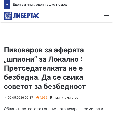
Еден загинат, еден тешко повреден – Тешка сообраќајна несреќа на магистралата Гостивар-Кичево
М
Пивоваров за аферата
„шпиони“ за Локално :
Претседателката не е
безбедна. Да се свика
советот за безбедност
20.05.2026 20:37
1,959
1 минута читање
Обвинителството за гонење организиран криминал и