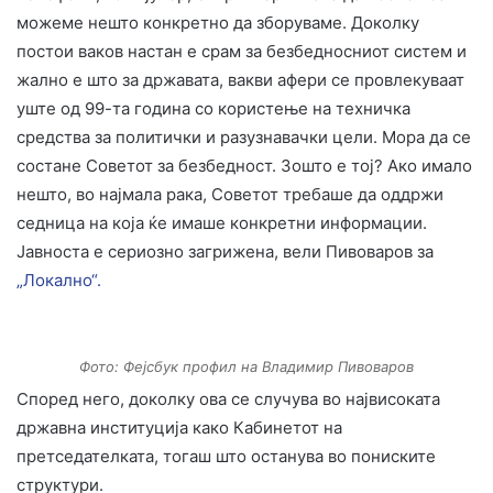
можеме нешто конкретно да зборуваме. Доколку
постои ваков настан е срам за безбедносниот систем и
жално е што за државата, вакви афери се провлекуваат
уште од 99-та година со користење на техничка
средства за политички и разузнавачки цели. Мора да се
состане Советот за безбедност. Зошто е тој? Ако имало
нешто, во најмала рака, Советот требаше да оддржи
седница на која ќе имаше конкретни информации.
Јавноста е сериозно загрижена, вели Пивоваров за
„Локално“.
Фото: Фејсбук профил на Владимир Пивоваров
Според него, доколку ова се случува во највисоката
државна институција како Кабинетот на
претседателката, тогаш што останува во пониските
структури.