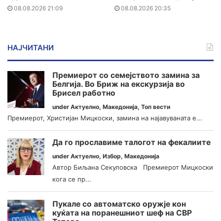
08.08.2026 21:09
08.08.2026 20:35
НАЈЧИТАНИ
Премиерот со семејството замина за
Белгија. Во Бриж на екскурзија во
Брисел работно
under
Актуелно
,
Македонија
,
Топ вести
Премиерот, Христијан Мицкоски, замина на најавуваната е...
Да го прославиме талогот на фекалиите
under
Актуелно
,
Избор
,
Македонија
Автор Биљана Секуловска Премиерот Мицкоски
кога се пр...
Пукале со автоматско оружје кон
куќата на поранешниот шеф на СВР