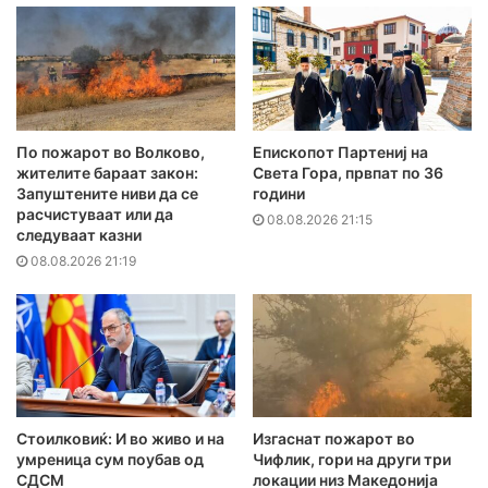
По пожарот во Волково,
Епископот Партениј на
жителите бараат закон:
Света Гора, првпат по 36
Запуштените ниви да се
години
расчистуваат или да
08.08.2026 21:15
следуваат казни
08.08.2026 21:19
Стоилковиќ: И во живо и на
Изгаснат пожарот во
умреница сум поубав од
Чифлик, гори на други три
СДСМ
локации низ Македонија