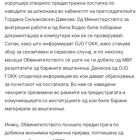
корупција отворило предистражна постапка по
наводите за шпионажа во кабинетот на претседателката
Гордана Сиљановска-Давкова. Од Министерството за
внатрешни работи и од Вила Водно биле побарани
документација и компјутери кои ќе се проверуваат.
Сепак, како што информираат OЈО ГОКК, иако станува
збор за сензитивен и сериозен случај, и по неколку
месеци Обвинителството сè уште не ги добило од МВР
резултатите од бараните вештачења. Денеска од ОЈО
ГОКК споделија информации во кои даваат објаснувања
за почетокот на постапката. Во нив се наведени
чекорите преземени во рамките на предистрагата и
комуникацијата со институциите од кои биле барани
материјали за вештачење.
Инаку, Обвинителството почнало предистрага по
добиена анонимна кривична пријава, потпишана од