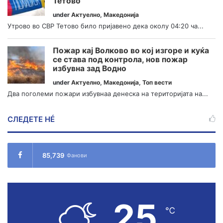
Тетово
under
Актуелно
,
Македонија
Утрово во СВР Тетово било пријавено дека околу 04:20 ча...
Пожар кај Волково во кој изгоре и куќа
се става под контрола, нов пожар
избувна зад Водно
under
Актуелно
,
Македонија
,
Топ вести
Два поголеми пожари избувнаа денеска на територијата на...
СЛЕДЕТЕ НÉ
85,739
Фанови
25
℃