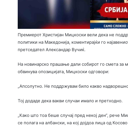
Премиерот Христијан Мицкоски вели дека не подд
политики на Македонија, коментирајќи го најавенио
претседател Александар Вучиќ.
На новинарско прашање дали собирот го смета за м
обвинува опозицијата, Мицкоски одговори:
„Апсолутно. Не поддржувам било какво надворешно
Тој додаде дека вакви случаи имало и претходно.
„Како што тоа беше случај пред некој ден“, рече Ми
се полага на албански, на кој дојдоа лица од Косово