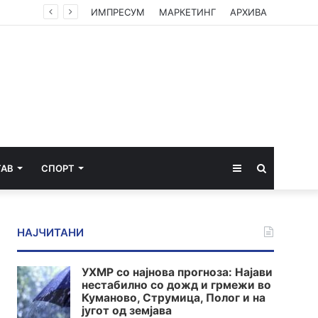
ИМПРЕСУМ
МАРКЕТИНГ
АРХИВА
Sidebar
Пребарај
ТАВ
СПОРТ
за
НАЈЧИТАНИ
УХМР со најнова прогноза: Најави
нестабилно со дожд и грмежи во
Куманово, Струмица, Полог и на
југот од земјава