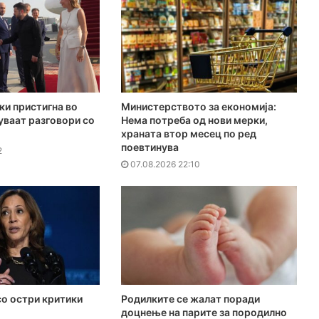
ки пристигна во
Министерството за економија:
куваат разговори со
Нема потреба од нови мерки,
храната втор месец по ред
поевтинува
2
07.08.2026 22:10
о остри критики
Родилките се жалат поради
доцнење на парите за породилно