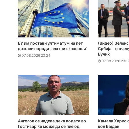
ЕУ им постави ултиматум на пет
(Видео) Зеленс
држави поради „златните пасоши“
Србија, го оче
Вучиќ
07.08.2026 23:24
07.08.2026 23:1
Ангелов се надева дека водата во
Камала Харис с
Гостивар ќе може да се пие од
кон Бајден