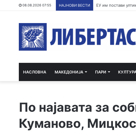
По речиси 30 годин
08.08.2026 07:55
НАЈНОВИ ВЕСТИ
НАСЛОВНА
МАКЕДОНИЈА
ПАРИ
КУЛТУР
По најавата за соб
Куманово, Мицкос