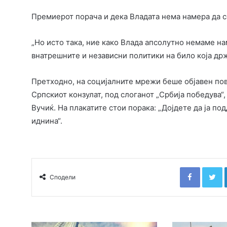
Премиерот порача и дека Владата нема намера да с
„Но исто така, ние како Влада апсолутно немаме н
внатрешните и независни политики на било која држ
Претходно, на социјалните мрежи беше објавен пови
Српскиот конзулат, под слоганот „Србија победува“
Вучиќ. На плакатите стои порака: „Дојдете да ја п
иднина“.
Faceboo
T
Сподели