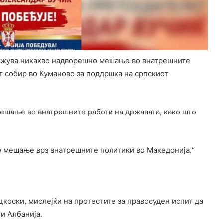
ржува никакво надворешно мешање во внатрешните
т собир во Куманово за поддршка на српскиот
ешање во внатрешните работи на државата, како што
 мешање врз внатрешните политики во Македонија.“
цкоски, мислејќи на протестите за правосуден испит да
 и Албанија.