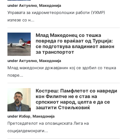
under
Актуелно
,
Македонија
Управата за хидрометеоролошки работи (УХМР)
излезе со н...
Млад Македонец со тешка
повреда го враќаат од Турција:
се подготвува владиниот авион
за транспортот
under
Актуелно
,
Македонија
Млад македонски државјанин кој се здобил со тешка
повре...
Костреш: Памфлетот со навреди
кон Филипче не е став на
српскиот народ, целта е да се
заштити Стоиљковиќ
under
Избор
,
Македонија
Претседателот на опозициската Лига на
социјалдемократи...