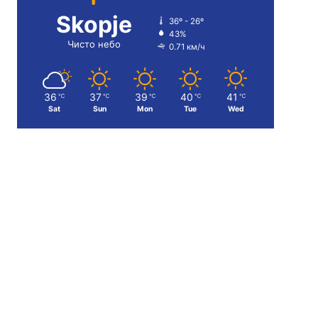
Skopje
36º - 26º
43%
Чисто небо
0.71 км/ч
36
37
39
40
41
℃
℃
℃
℃
℃
Sat
Sun
Mon
Tue
Wed