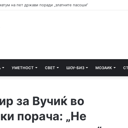
и почнува судењето за убиството на Тупак Шакур
А
УМЕТНОСТ
СВЕТ
ШОУ-БИЗ
МОЗАИК
С
ир за Вучиќ во
ки порача: „Не