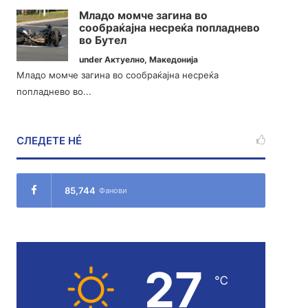
Младо момче загина во
сообраќајна несреќа попладнево
во Бутел
under
Актуелно
,
Македонија
Младо момче загина во сообраќајна несреќа
попладнево во...
СЛЕДЕТЕ НÉ
85,744
Фанови
27
℃