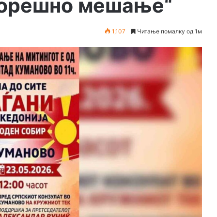
орешно мешање“
1,107
Читање помалку од 1м