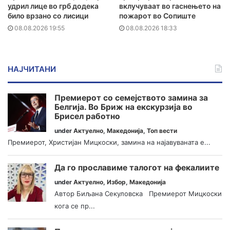
удрил лице во грб додека
вклучуваат во гаснењето на
било врзано со лисици
пожарот во Сопиште
08.08.2026 19:55
08.08.2026 18:33
НАЈЧИТАНИ
Премиерот со семејството замина за
Белгија. Во Бриж на екскурзија во
Брисел работно
under
Актуелно
,
Македонија
,
Топ вести
Премиерот, Христијан Мицкоски, замина на најавуваната е...
Да го прославиме талогот на фекалиите
under
Актуелно
,
Избор
,
Македонија
Автор Биљана Секуловска Премиерот Мицкоски
кога се пр...