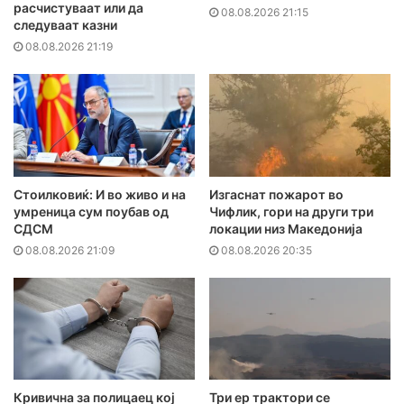
расчистуваат или да
08.08.2026 21:15
следуваат казни
08.08.2026 21:19
Стоилковиќ: И во живо и на
Изгаснат пожарот во
умреница сум поубав од
Чифлик, гори на други три
СДСМ
локации низ Македонија
08.08.2026 21:09
08.08.2026 20:35
Кривична за полицаец кој
Три ер трактори се