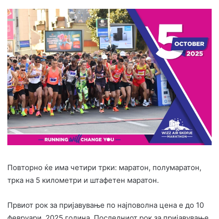
Повторно ќе има четири трки: маратон, полумаратон,
трка на 5 километри и штафетен маратон.
Првиот рок за пријавување по најповолна цена е до 10
февруари, 2025 година. Последниот рок за пријавување