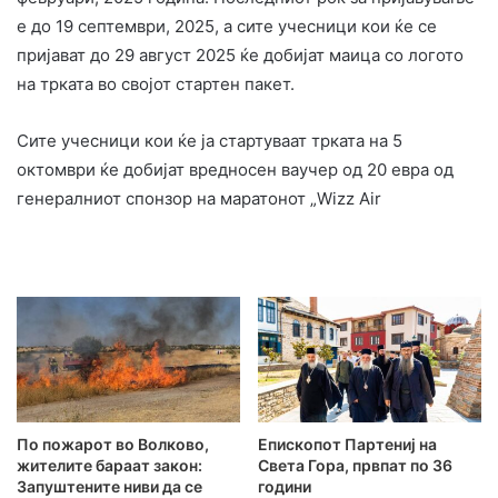
е до 19 септември, 2025, а сите учесници кои ќе се
пријават до 29 август 2025 ќе добијат маица со логото
на трката во својот стартен пакет.
Сите учесници кои ќе ја стартуваат трката на 5
октомври ќе добијат вредносен ваучер од 20 евра од
генералниот спонзор на маратонот „Wizz Air
По пожарот во Волково,
Епископот Партениј на
жителите бараат закон:
Света Гора, првпат по 36
Запуштените ниви да се
години