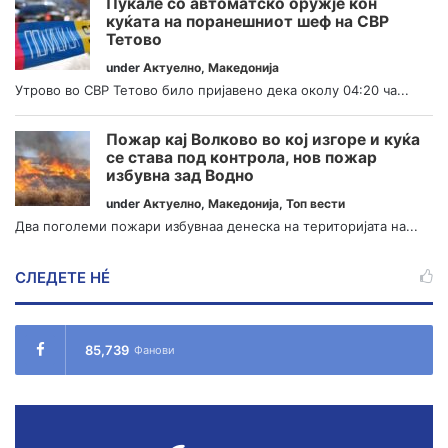
Пукале со автоматско оружје кон
куќата на поранешниот шеф на СВР
Тетово
under
Актуелно
,
Македонија
Утрово во СВР Тетово било пријавено дека околу 04:20 ча...
Пожар кај Волково во кој изгоре и куќа
се става под контрола, нов пожар
избувна зад Водно
under
Актуелно
,
Македонија
,
Топ вести
Два поголеми пожари избувнаа денеска на територијата на...
СЛЕДЕТЕ НÉ
85,739
Фанови