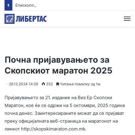
Епископот Партениј на Света Гора, првпат по 36 години
М
Почна пријавувањето за
Скопскиот маратон 2025
26.12.2024 14:29
352
Читање помалку од 1м
Пријавувањето за 21. издание на Виз Ер Скопски
Маратон, кое ќе се одржи на 5 октомври, 2025 година
почна денес. Заинтересираните можат да се пријават
преку официјалната веб-страница на маратонот на
линкот http://skopskimaraton.com.mk.