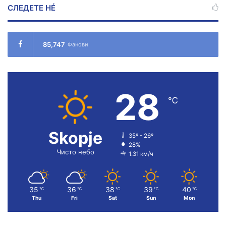
СЛЕДЕТЕ НÉ
85,747
Фанови
28
℃
Skopje
35º - 26º
28%
Чисто небо
1.31 км/ч
35
36
38
39
40
℃
℃
℃
℃
℃
Thu
Fri
Sat
Sun
Mon