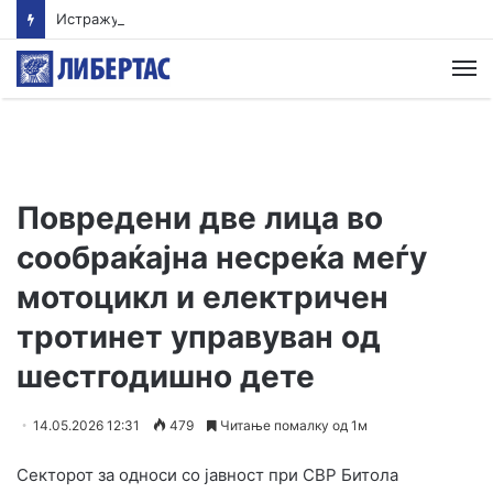
Истражување: Помалиот внес на протеини овозможува поздрав и подолг живот
М
Повредени две лица во
сообраќајна несреќа меѓу
мотоцикл и електричен
тротинет управуван од
шестгодишно дете
14.05.2026 12:31
479
Читање помалку од 1м
Секторот за односи со јавност при СВР Битола