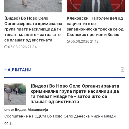
(Видео) Во Ново Село
Клековски: Најголем дел од
Организираната криминална
пациентите сo
група прати насилници да ги
западнонилска треска се од
тепаат младите – затоа што
Скопскиот регион и Велес
се плашат од вистината
05.08.2026 21:12
05.08.2026 21:34
НАЈЧИТАНИ
(Видео) Во Ново Село Организираната
криминална група прати насилници да
ги тепаат младите – затоа што се
плашат од вистината
under
Видео
,
Македонија
Соопштение на СДСМ Во Ново Село денеска мирни млади
соц...