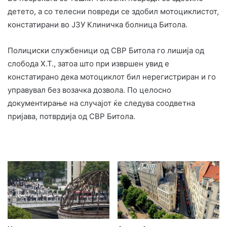
детето, а со телесни повреди се здобил мотоциклистот,
констатирани во ЈЗУ Клиничка болница Битола.
Полициски службеници од СВР Битола го лишија од
слобода Х.Т., затоа што при извршен увид е
констатирано дека мотоциклот бил нерегистриран и го
управувал без возачка дозвола. По целосно
документирање на случајот ќе следува соодветна
пријава, потврдија од СВР Битола.