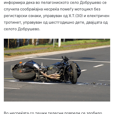
информира дека во пелагониското село Добрушево се
случила сообраќајна несреќа помеѓу мотоцикл без
регистарски ознаки, управуван од Х.Т.(30) и електричен
тротинет, управуван од шестгодишно дете, двајцата од
селото Добрушево.
Во несреќата со тешки телесни повреди се здобило