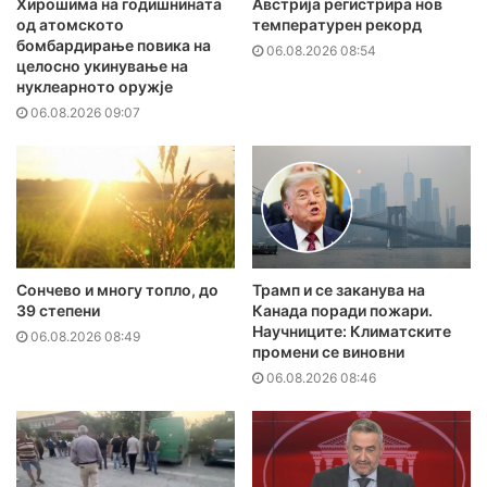
Хирошима на годишнината
Австрија регистрира нов
од атомското
температурен рекорд
бомбардирање повика на
06.08.2026 08:54
целосно укинување на
нуклеарното оружје
06.08.2026 09:07
Сончево и многу топло, до
Трамп и се заканува на
39 степени
Канада поради пожари.
Научниците: Климатските
06.08.2026 08:49
промени се виновни
06.08.2026 08:46