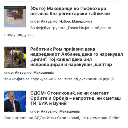
(Фото) Македонци во Пефкохори
останаа без регистарски таблички
under
Актуелно
,
Избор
,
Македонија
Во Фејсбук групата „Грчка Инфо“ е објавено
предупредува...
Работник Ром пријавил дека
надредениот Албанец дека го нарекувал
„циган“. Тој кажал дека бил
испровоциран и нарекуван „шиптар
under
Актуелно
,
Македонија
Комисијата за спречување и заштита од дискриминација (К...
СДСМ: Стоилковиќ, не ни сметаат
Србите и Србија – напротив, ни сметаш
ТИ, БИА и Вучиќ
under
Актуелно
,
Македонија
Соопштение на СДСМ Иван Стоилковиќ, не ни сметаат Србит...