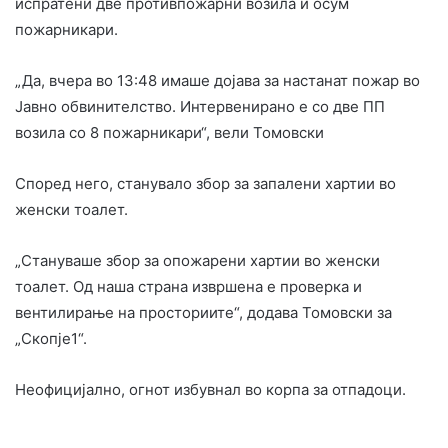
испратени две противпожарни возила и осум
пожарникари.
„Да, вчера во 13:48 имаше дојава за настанат пожар во
Јавно обвинителство. Интервенирано е со две ПП
возила со 8 пожарникари“, вели Томовски
Според него, станувало збор за запалени хартии во
женски тоалет.
„Стануваше збор за опожарени хартии во женски
тоалет. Од наша страна извршена е проверка и
вентилирање на просториите“, додава Томовски за
„Скопје1“.
Неофицијално, огнот избувнал во корпа за отпадоци.