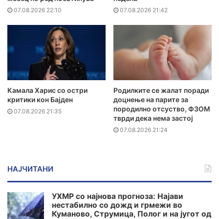
07.08.2026 22:10
07.08.2026 21:42
Камала Харис со остри
Родилките се жалат поради
критики кон Бајден
доцнење на парите за
породилно отсуство, ФЗОМ
07.08.2026 21:35
тврди дека нема застој
07.08.2026 21:24
НАЈЧИТАНИ
УХМР со најнова прогноза: Најави
нестабилно со дожд и грмежи во
Куманово, Струмица, Полог и на југот од