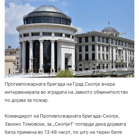
Противпожарната бригада на Град Скопје вчера
интервенирала во зградата на Јавното обвинителство
по дојава за пожар.
Командирот на Противпожарната бригада-Скопје,
Звонко Томовски, за „Скопје1“ потврди дека дојавата
била примена во 13:48 часот, по што на терен биле