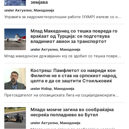
земјава
under
Актуелно
,
Македонија
Управата за хидрометеоролошки работи (УХМР) излезе со н...
Млад Македонец со тешка повреда го
враќаат од Турција: се подготвува
владиниот авион за транспортот
under
Актуелно
,
Македонија
Млад македонски државјанин кој се здобил со тешка повре...
Костреш: Памфлетот со навреди кон
Филипче не е став на српскиот народ,
целта е да се заштити Стоиљковиќ
under
Избор
,
Македонија
Претседателот на опозициската Лига на социјалдемократи...
Младо момче загина во сообраќајна
несреќа попладнево во Бутел
under
Актуелно
,
Македонија