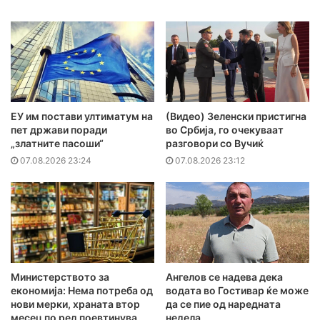
ЕУ им постави ултиматум на
(Видео) Зеленски пристигна
пет држави поради
во Србија, го очекуваат
„златните пасоши“
разговори со Вучиќ
07.08.2026 23:24
07.08.2026 23:12
Министерството за
Ангелов се надева дека
економија: Нема потреба од
водата во Гостивар ќе може
нови мерки, храната втор
да се пие од наредната
месец по ред поевтинува
недела