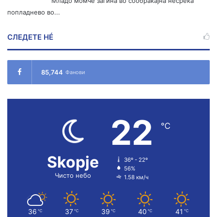
Младо момче загина во сообраќајна несреќа
попладнево во...
СЛЕДЕТЕ НÉ
85,744
Фанови
22
℃
Skopje
36º - 22º
56%
Чисто небо
1.58 км/ч
36
37
39
40
41
℃
℃
℃
℃
℃