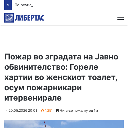
По речиси 30 години почнува судењето за убиството на Тупак Шакур
М
Пожар во зградата на Јавно
обвинителство: Гореле
хартии во женскиот тоалет,
осум пожарникари
итервенирале
20.05.2026 20:01
1,251
Читање помалку од 1м