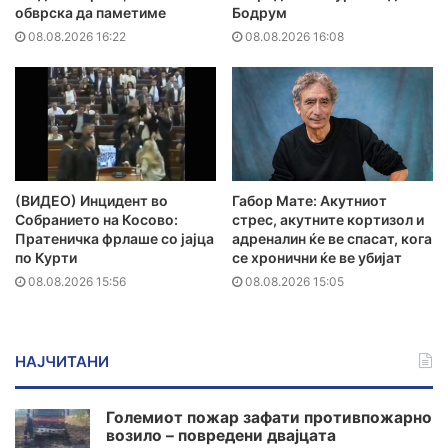
обврска да паметиме
Бодрум
08.08.2026 16:22
08.08.2026 16:08
(ВИДЕО) Инцидент во
Габор Мате: Акутниот
Собранието на Косово:
стрес, акутните кортизол и
Пратеничка фрлаше со јајца
адреналин ќе ве спасат, кога
по Курти
се хронични ќе ве убијат
08.08.2026 15:56
08.08.2026 15:05
НАЈЧИТАНИ
Големиот пожар зафати противпожарно
возило – повредени двајцата