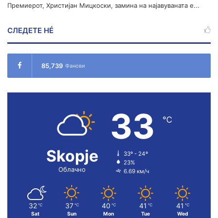
Премиерот, Христијан Мицкоски, замина на најавуваната е...
СЛЕДЕТЕ НÉ
85,739
Фанови
33
℃
Skopje
33º - 24º
23%
Облачно
6.69 км/ч
32
37
40
41
41
℃
℃
℃
℃
℃
Sat
Sun
Mon
Tue
Wed