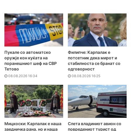
Пукале со автоматско
Филипче: Карпалак е
оружје кон куќата на
потсетник дека мирот и
поранешниот шеф на СВР
стабилноста се бранат со
Тетово
одговорност
08.08.2026 16:34
08.08.2026 16:25
Мицкоски: Карпалак е наша
Слета владиниот авион со
заедничка рана, но и наша
повредениот турист од