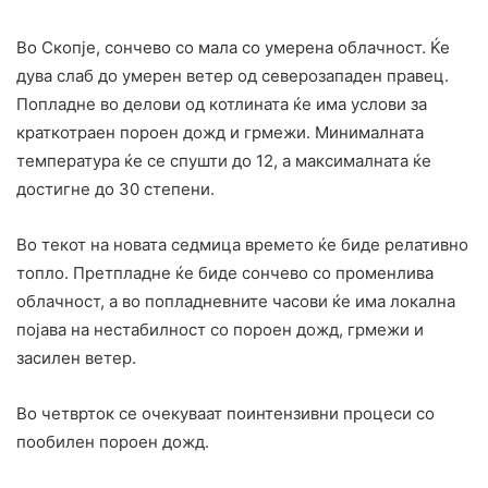
Во Скопје, сончево со мала со умерена облачност. Ќе
дува слаб до умерен ветер од северозападен правец.
Попладне во делови од котлината ќе има услови за
краткотраен пороен дожд и грмежи. Минималната
температура ќе се спушти до 12, а максималната ќе
достигне до 30 степени.
Во текот на новата седмица времето ќе биде релативно
топло. Претпладне ќе биде сончево со променлива
облачност, а во попладневните часови ќе има локална
појава на нестабилност со пороен дожд, грмежи и
засилен ветер.
Во четврток се очекуваат поинтензивни процеси со
пообилен пороен дожд.