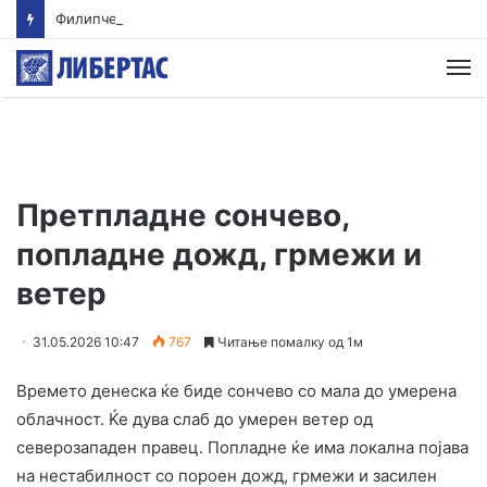
Филипче: Карпалак е потсетник дека мирот и стабилноста се бранат со одговорност
М
Претпладне сончево,
попладне дожд, грмежи и
ветер
31.05.2026 10:47
767
Читање помалку од 1м
Времето денеска ќе биде сончево со мала до умерена
облачност. Ќе дува слаб до умерен ветер од
северозападен правец. Попладне ќе има локална појава
на нестабилност со пороен дожд, грмежи и засилен