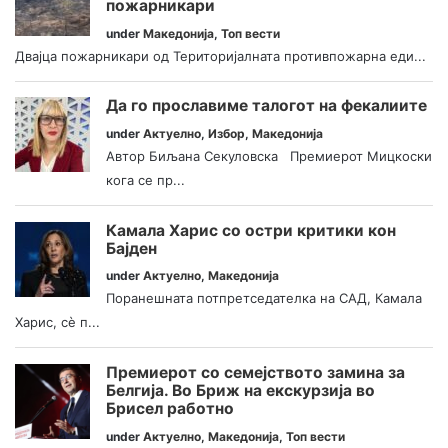
пожарникари
under
Македонија
,
Топ вести
Двајца пожарникари од Територијалната противпожарна еди...
Да го прославиме талогот на фекалиите
under
Актуелно
,
Избор
,
Македонија
Автор Биљана Секуловска Премиерот Мицкоски
кога се пр...
Камала Харис со остри критики кон
Бајден
under
Актуелно
,
Македонија
Поранешната потпретседателка на САД, Камала
Харис, сè п...
Премиерот со семејството замина за
Белгија. Во Бриж на екскурзија во
Брисел работно
under
Актуелно
,
Македонија
,
Топ вести