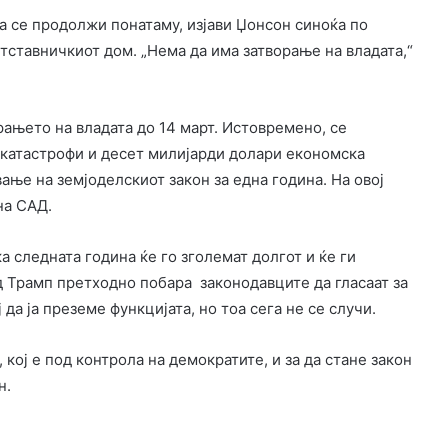
а се продолжи понатаму, изјави Џонсон синоќа по
тставничкиот дом. „Нема да има затворање на владата,“
ањето на владата до 14 март. Истовремено, се
 катастрофи и десет милијарди долари економска
ње на земјоделскиот закон за една година. На овој
на САД.
а следната година ќе го зголемат долгот и ќе ги
 Трамп претходно побара законодавците да гласаат за
а ја преземе функцијата, но тоа сега не се случи.
кој е под контрола на демократите, и за да стане закон
н.