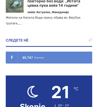
повторно без вода: „Истата
цевка пука веќе 14 години“
under
Актуелно
,
Македонија
Жители на Кисела Вода преку објава во Фејсбук
групата „...
СЛЕДЕТЕ НÉ
85,747
Фанови
21
℃
Skopje
35º - 21º