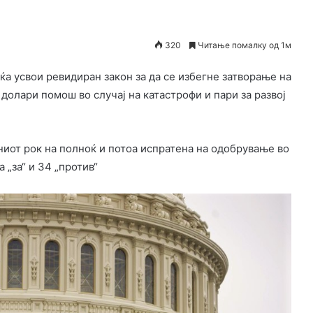
320
Читање помалку од 1м
а усвои ревидиран закон за да се избегне затворање на
 долари помош во случај на катастрофи и пари за развој
ниот рок на полноќ и потоа испратена на одобрување во
 „за“ и 34 „против“