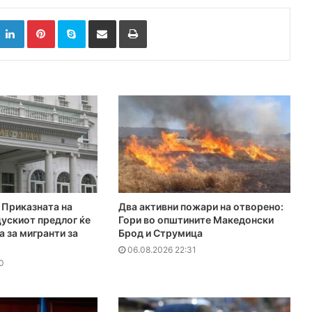
k
witter
LinkedIn
Pinterest
Skype
Сподели преку Е-маил
Испринтај
Приказната на
Два активни пожари на отворено:
ускиот предлог ќе
Гори во општините Македонски
а за мигранти за
Брод и Струмица
06.08.2026 22:31
0