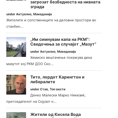
загрозат безбедноста на нивната
зграда
under
Актуелно
,
Македонија
Жителите и сопствениците на деловни простори во
станбен...
„Им симнувам капа на РКМ“:
Сведочења за случајот „Мазут“
under
Актуелно
,
Македонија
Хемиско вештачење покажува дека
мазутот кој РКМ ДОО Ско...
Тито, лордот Карингтон и
либералите
under
Став
,
Топ вести
Денко Малески Марко Никезиќ,
претседателот на Сојузот н...
Жители од Кисела Вода