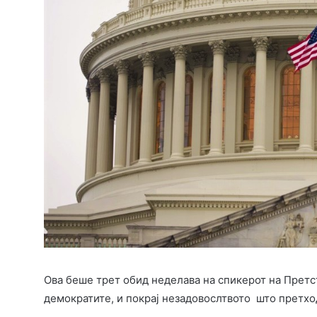
Ова беше трет обид неделава на спикерот на Претс
демократите, и покрај незадовослтвото што претх