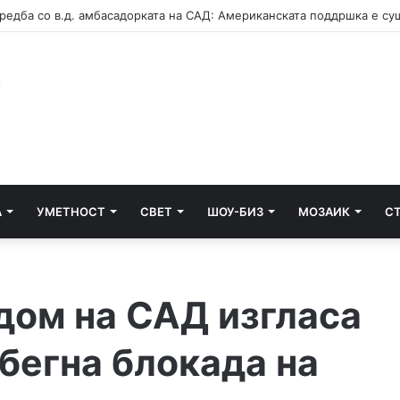
А
УМЕТНОСТ
СВЕТ
ШОУ-БИЗ
МОЗАИК
С
дом на САД изгласа
збегна блокада на