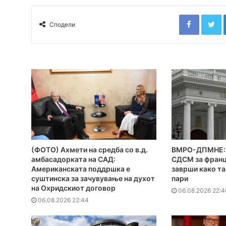
Faceboo
T
Сподели
(ФОТО) Ахмети на средба со в.д.
ВМРО-ДПМНЕ: 
амбасадорката на САД:
СДСМ за франц
Американската поддршка е
заврши како та
суштинска за зачувување на духот
пари
на Охридскиот договор
06.08.2026 22:4
06.08.2026 22:44