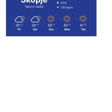
47%
Чисто небо
1.91 км/ч
35
36
39
40
41
℃
℃
℃
℃
℃
Fri
Sat
Sun
Mon
Tue