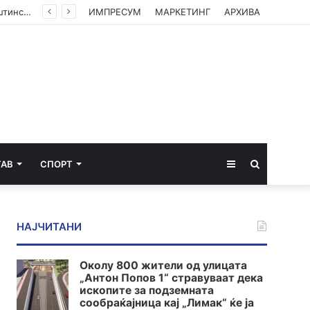
(ФОТО) Ахмети на средба со в.д. амбасадорката на САД: Американската поддршка е суштинска за зачувување на духот на Охридскиот договор
ИМПРЕСУМ
МАРКЕТИНГ
АРХИВА
Sidebar
Пребарај
ТАВ
СПОРТ
за
НАЈЧИТАНИ
Околу 800 жители од улицата
„Антон Попов 1“ стравуваат дека
ископите за подземната
сообраќајница кај „Лимак“ ќе ја