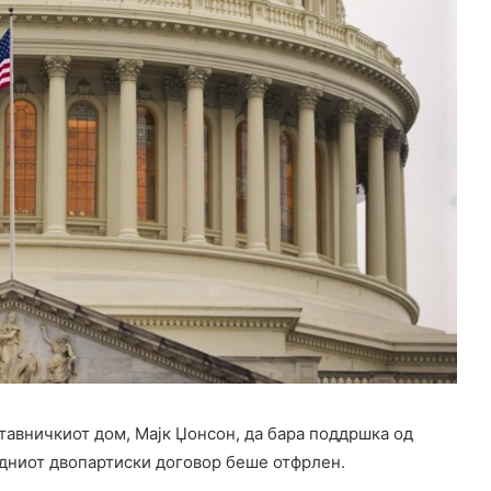
тавничкиот дом, Мајк Џонсон, да бара поддршка од
одниот двопартиски договор беше отфрлен.