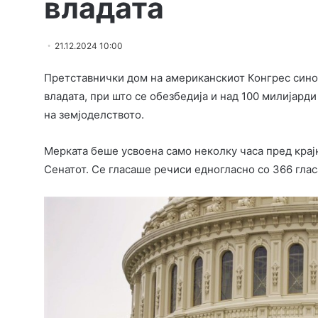
владата
21.12.2024 10:00
Претставнички дом на американскиот Конгрес синоќ
владата, при што се обезбедија и над 100 милијарди
на земјоделството.
Мерката беше усвоена само неколку часа пред крај
Сенатот. Се гласаше речиси едногласно со 366 гласа