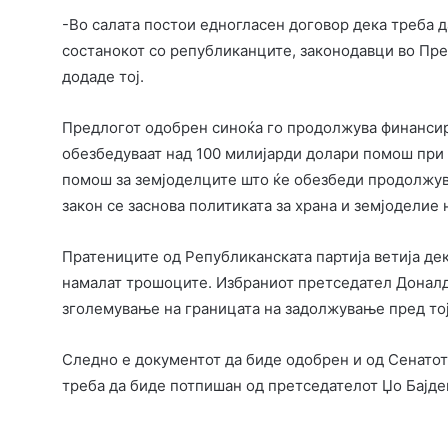
-Во салата постои едногласен договор дека треба д
состанокот со републиканците, законодавци во Пре
додаде тој.
Предлогот одобрен синоќа го продолжува финансир
обезбедуваат над 100 милијарди долари помош при
помош за земјоделците што ќе обезбеди продолжува
закон се заснова политиката за храна и земјоделие 
Пратениците од Републиканската партија ветија дек
намалат трошоците. Избраниот претседател Доналд
зголемување на границата на задолжување пред тој д
Следно е документот да биде одобрен и од Сенатот, 
треба да биде потпишан од претседателот Џо Бајде