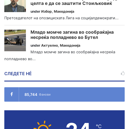
целта е да се заштити Стоиљковиќ
under
Избор
,
Македонија
Претседателот на опозициската Лига на социјалдемократи...
Младо момче загина во сообраќајна
несреќа попладнево во Бутел
under
Актуелно
,
Македонија
Младо момче загина во сообраќајна несреќа
попладнево во...
СЛЕДЕТЕ НÉ
85,744
Фанови
℃