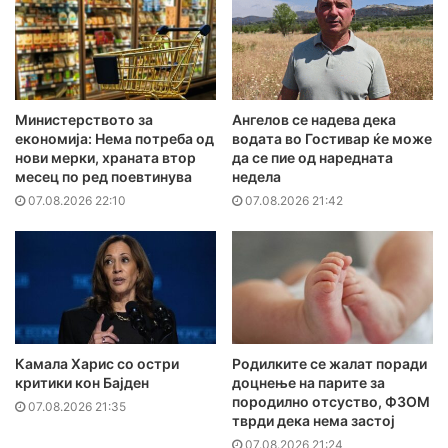
Министерството за
Ангелов се надева дека
економија: Нема потреба од
водата во Гостивар ќе може
нови мерки, храната втор
да се пие од наредната
месец по ред поевтинува
недела
07.08.2026 22:10
07.08.2026 21:42
Камала Харис со остри
Родилките се жалат поради
критики кон Бајден
доцнење на парите за
породилно отсуство, ФЗОМ
07.08.2026 21:35
тврди дека нема застој
07.08.2026 21:24