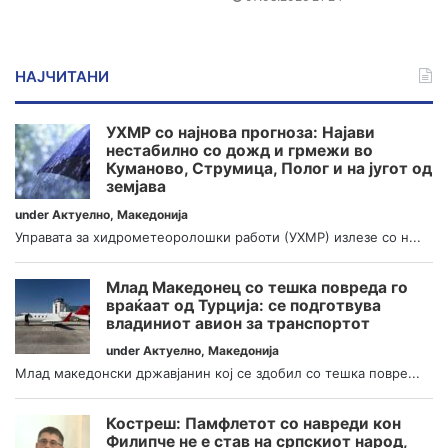
НАЈЧИТАНИ
УХМР со најнова прогноза: Најави
нестабилно со дожд и грмежи во
Куманово, Струмица, Полог и на југот од
земјава
under
Актуелно
,
Македонија
Управата за хидрометеоролошки работи (УХМР) излезе со н...
Млад Македонец со тешка повреда го
враќаат од Турција: се подготвува
владиниот авион за транспортот
under
Актуелно
,
Македонија
Млад македонски државјанин кој се здобил со тешка повре...
Костреш: Памфлетот со навреди кон
Филипче не е став на српскиот народ,