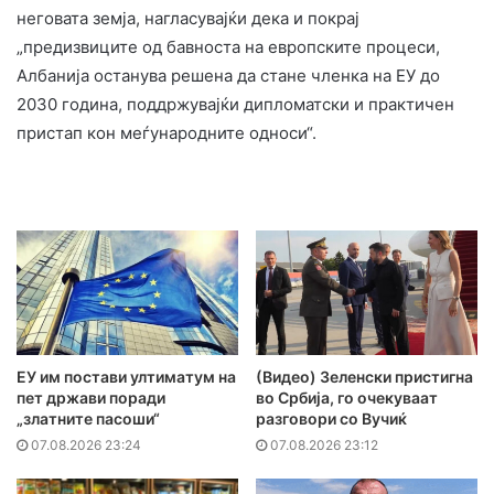
неговата земја, нагласувајќи дека и покрај
„предизвиците од бавноста на европските процеси,
Албанија останува решена да стане членка на ЕУ до
2030 година, поддржувајќи дипломатски и практичен
пристап кон меѓународните односи“.
ЕУ им постави ултиматум на
(Видео) Зеленски пристигна
пет држави поради
во Србија, го очекуваат
„златните пасоши“
разговори со Вучиќ
07.08.2026 23:24
07.08.2026 23:12