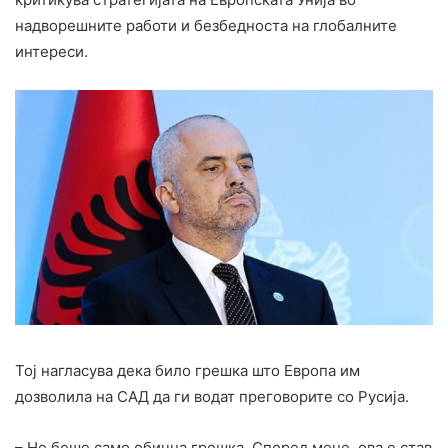
надворешните работи и безбедноста на глобалните
интереси.
Тој нагласува дека било грешка што Европа им
дозволила на САД да ги водат преговорите со Русија.
– Не беше само обична грешка. Според мене, ова е став