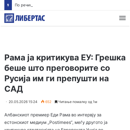
По речиси 30 години почнува судењето за убиството на Тупак Шакур
М
Рама ја критикува ЕУ: Грешка
беше што преговорите со
Русија им ги препушти на
САД
20.05.2026 15:24
652
Читање помалку од 1м
Албанскиот премиер Еди Рама во интервју за
естонскиот медиум „Postimees“, меѓу другото ја
критикува стратегијата на Европската Унија во