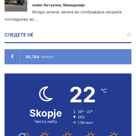
under
Актуелно
,
Македонија
Младо момче загина во сообраќајна несреќа
попладнево во...
СЛЕДЕТЕ НÉ
85,744
Фанови
22
℃
Skopje
36º - 22º
56%
Чисто небо
1.58 км/ч