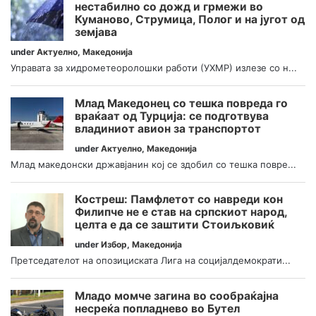
нестабилно со дожд и грмежи во
Куманово, Струмица, Полог и на југот од
земјава
under
Актуелно
,
Македонија
Управата за хидрометеоролошки работи (УХМР) излезе со н...
Млад Македонец со тешка повреда го
враќаат од Турција: се подготвува
владиниот авион за транспортот
under
Актуелно
,
Македонија
Млад македонски државјанин кој се здобил со тешка повре...
Костреш: Памфлетот со навреди кон
Филипче не е став на српскиот народ,
целта е да се заштити Стоиљковиќ
under
Избор
,
Македонија
Претседателот на опозициската Лига на социјалдемократи...
Младо момче загина во сообраќајна
несреќа попладнево во Бутел