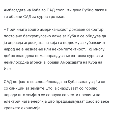
Амбасадата на Куба во САД соопшти дека Рубио лаже и
ги обвини САД за суров третман.
– Причината зошто американскиот државен секретар
постојано бескрупулозно лаже за Куба и се обидува да
ја оправда агресијата на која го подложува кубанскиот
народ не е незнаење или некомпетентност. Тој многу
добро знае дека нема оправдување за таква сурова и
немилосрдна агресија, објави Амбасадата на Куба на
Икс.
САД де факто воведоа блокада на Куба, заканувајќи се
со санкции за земјите што ја снабдуваат со гориво,
поради што земјата се соочува со чести прекини на
електричната енергија што предизвикуваат хаос во веќе
кревката економија.