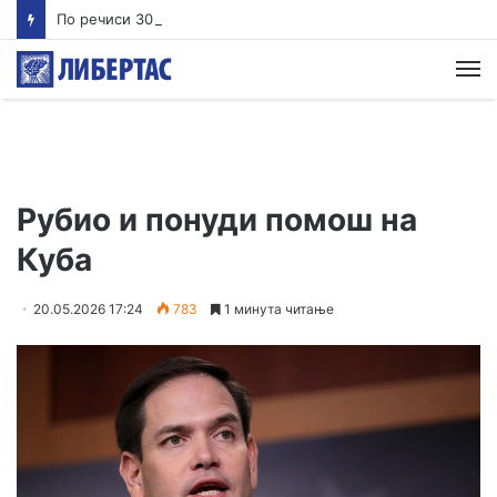
По речиси 30 години почнува судењето за убиството на Тупак Шакур
М
Рубио и понуди помош на
Куба
20.05.2026 17:24
783
1 минута читање