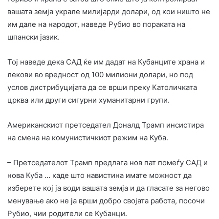
вашата земја украле милијарди долари, од кои ништо не
им дале на народот, наведе Рубио во пораката на
шпански јазик.
Тој наведе дека САД ќе им дадат на Кубанците храна и
лекови во вредност од 100 милиони долари, но под
услов дистрибуцијата да се врши преку Католичката
црква или други сигурни хуманитарни групи.
Американскиот претседател Доналд Трамп инсистира
на смена на комунистичкиот режим на Куба.
– Претседателот Трамп предлага нов пат помеѓу САД и
нова Куба … каде што навистина имате можност да
изберете кој ја води вашата земја и да гласате за негово
менување ако не ја врши добро својата работа, посочи
Рубио, чии родители се Кубанци.