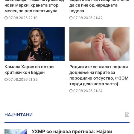
нови мерки, храната втор
да се пие од наредната
месец по ред поевтинува
недела
07.08.2026 22:10
07.08.2026 21:42
Камала Харис со остри
Родилките се жалат поради
критики кон Бајден
доцнење на парите за
породилно отсуство, ФЗОМ
07.08.2026 21:35
тврди дека нема застој
07.08.2026 21:24
НАЈЧИТАНИ
УХМР со најнова прогноза: Најави