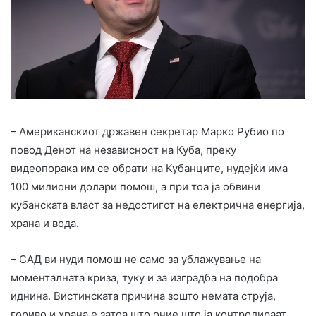
– Американскиот државен секретар Марко Рубио по
повод Денот на независност на Куба, преку
видеопорака им се обрати на Кубанците, нудејќи има
100 милиони долари помош, а при тоа ја обвини
кубанската власт за недостигот на електрична енергија,
храна и вода.
– САД ви нуди помош не само за ублажување на
моменталната криза, туку и за изградба на подобра
иднина. Вистинската причина зошто немата струја,
гориво и храна е затоа што оние што ја контролираат