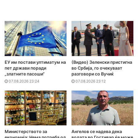
ЕУ им постави ултиматум на
(Видео) Зеленски пристигна
пет држави поради
во Србија, го очекуваат
„златните пасоши“
разговори со Вучиќ
07.08.2026 23:24
07.08.2026 23:12
Министерството за
Ангелов се надева дека
економија: Нема потреба од
водата во Гостивар ќе може