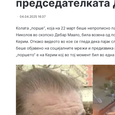
председателката 
04.04.2025 16:37
Колата „порше“, која на 22 март беше непрописно п
Николов во скопско Дебар Маало, била возена од 
Керим. Откако видеото во кое се гледа дека пајак с
беше објавено на социјалните мрежи и предизвика н
„поршето“ е на Керим кој во тој момент бил во една