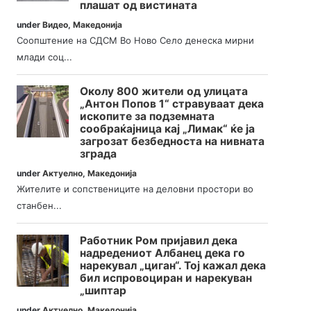
плашат од вистината
under
Видео
,
Македонија
Соопштение на СДСМ Во Ново Село денеска мирни
млади соц...
Околу 800 жители од улицата
„Антон Попов 1“ стравуваат дека
ископите за подземната
сообраќајница кај „Лимак“ ќе ја
загрозат безбедноста на нивната
зграда
under
Актуелно
,
Македонија
Жителите и сопствениците на деловни простори во
станбен...
Работник Ром пријавил дека
надредениот Албанец дека го
нарекувал „циган“. Тој кажал дека
бил испровоциран и нарекуван
„шиптар
under
Актуелно
,
Македонија