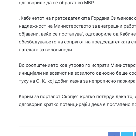
одговориле да се обратат во МВР.
„Кабинетот на претседателката Гордана Сиљановска-
надлежност на Министерството за внатрешни работ
објавени, веќе се постапува“, одговориле од Каби
обезбедувањето на сопругот на председателката сп
патеката за велосипеди.
Во соопштението кое утрово го испрати Министерст
иницијали на возачот на возилото односно беше соо
туку на С. К. кој добил казна за непрописно паркир
Керим за порталот Скопје1 кратко потврди дека тој
одговорил кратко потенцирајќи дека е постапено по
Faceboo
T