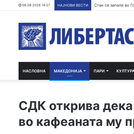
Стан се запали во Г
06.08.2026 14:27
НАЈНОВИ ВЕСТИ
НАСЛОВНА
МАКЕДОНИЈА
ПАРИ
КУЛТУР
СДК открива дека
во кафеаната му п