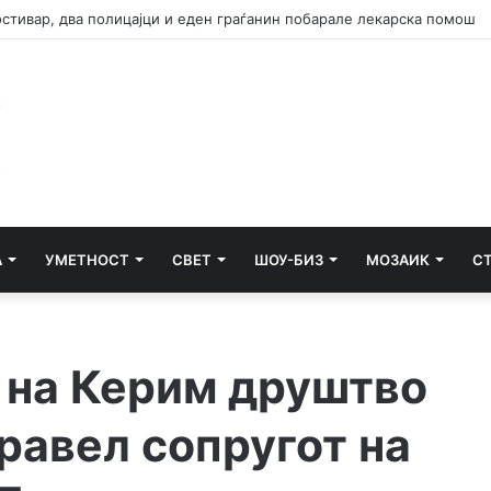
остивар, два полицајци и еден граѓанин побарале лекарска помош
А
УМЕТНОСТ
СВЕТ
ШОУ-БИЗ
МОЗАИК
С
 на Керим друштво
равел сопругот на