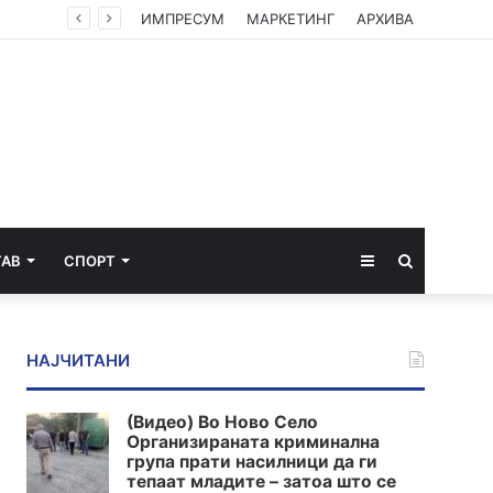
ИМПРЕСУМ
МАРКЕТИНГ
АРХИВА
Sidebar
Пребарај
ТАВ
СПОРТ
за
НАЈЧИТАНИ
(Видео) Во Ново Село
Организираната криминална
група прати насилници да ги
тепаат младите – затоа што се