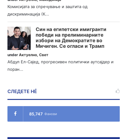
Комисијата за спречување и заштита од
дискриминација (К...
Син на египетски имигранти
победи на прелиминарните
избори на Демократите во
Мичиген. Се огласи и Трамп
under
Актуелно
,
Свет
Абдул Ел-Сајед, прогресивен политички аутсајдер и
поран...
СЛЕДЕТЕ НÉ
85,747
Фанови