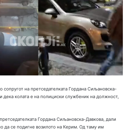
со сопругот на претседателката Гордана Сиљановска-
ли дека колата е на полициски службеник на должност,
 претседателката Гордана Сиљановска-Давкова, дали
о да се подигне возилото на Керим. Од таму им