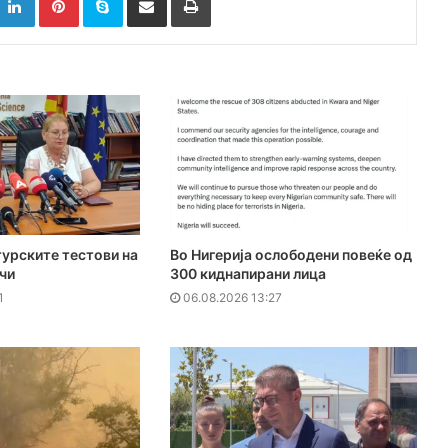
урските тестови на
Во Нигерија ослободени повеќе од
чи
300 киднапирани лица
1
06.08.2026 13:27