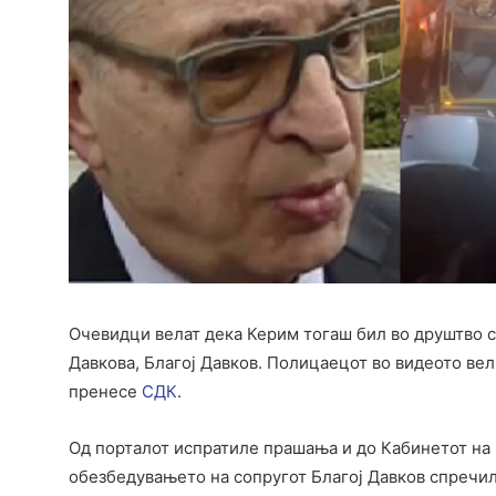
Очевидци велат дека Керим тогаш бил во друштво 
Давкова, Благој Давков. Полицаецот во видеото ве
пренесе
СДК
.
Од порталот испратиле прашања и до Кабинетот на
обезбедувањето на сопругот Благој Давков спречил