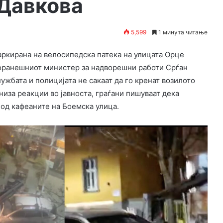
Давкова
5,599
1 минута читање
аркирана на велосипедска патека на улицата Орце
поранешниот министер за надворешни работи Срѓан
лужбата и полицијата не сакаат да го кренат возилото
иза реакции во јавноста, граѓани пишуваат дека
 од кафеаните на Боемска улица.