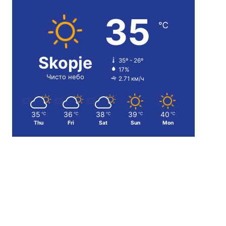
35
℃
Skopje
35º - 26º
17%
Чисто небо
2.71 км/ч
35
36
38
39
40
℃
℃
℃
℃
℃
Thu
Fri
Sat
Sun
Mon