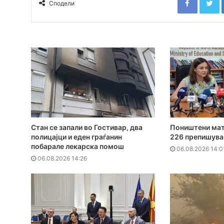
Сподели
Стан се запали во Гостивар, два
Поништени мат
полицајци и еден граѓанин
226 препишува
побарале лекарска помош
06.08.2026 14:0
06.08.2026 14:26