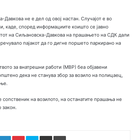
Давкова не е дел од овој настан. Случајот е во
и, каде, според информациите коишто се јавно
нетот на Сиљановска-Давкова на прашањето на СДК дали
речувало пајакот да го дигне поршето паркирано на
вото за внатрешни работи (МВР) беа објавени
пштено дека не станува збор за возило на полицаец,
ање.
 е сопственик на возилото, на останатите прашања не
 закон.
k
witter
LinkedIn
Pinterest
Skype
Сподели преку Е-маил
Испринтај