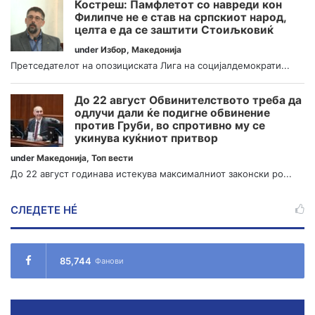
Костреш: Памфлетот со навреди кон
Филипче не е став на српскиот народ,
целта е да се заштити Стоиљковиќ
under
Избор
,
Македонија
Претседателот на опозициската Лига на социјалдемократи...
До 22 август Обвинителството треба да
одлучи дали ќе подигне обвинение
против Груби, во спротивно му се
укинува куќниот притвор
under
Македонија
,
Топ вести
До 22 август годинава истекува максималниот законски ро...
СЛЕДЕТЕ НÉ
85,744
Фанови