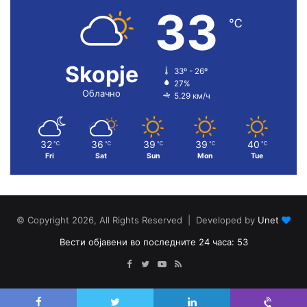
33
℃
Skopje
33º - 26º
27%
Облачно
5.29 км/ч
32
36
39
39
40
℃
℃
℃
℃
℃
Fri
Sat
Sun
Mon
Tue
© Copyright 2026, All Rights Reserved | Developed by
Unet
Вести објавени во последните 24 часа: 53
Facebook
Twitter
YouTube
RSS