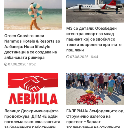
MЗ со детали: Обезбеден
итен транспорт за млад
Green Coast го носи
пациент кој се здобил со
Nammos Hotels & Resorts во
тешки повреди на вратните
Албанија: Нова lifestyle
пршлени
дестинација се создава на
07.08.2026 16:44
албанската ривиера
07.08.2026 16:52
Левица: Дискриминацијата
ГАЛЕРИЈА: Земјоделците од
продолжува, ДПМНЕ одби
Струмичко излегоа на
поголема законска заштита
протест – Бараат
за бремените работнички
зголемување на откупните