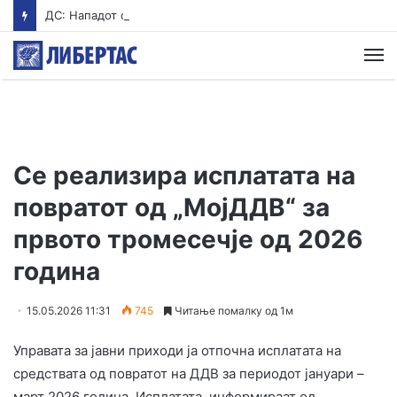
ДС: Нападот од Стоилковиќ на Филипче не е одбрана на српските интереси, туку политичко насилство од Вучиќ
М
Се реализира исплатата на
повратот од „МојДДВ“ за
првото тромесечје од 2026
година
15.05.2026 11:31
745
Читање помалку од 1м
Управата за јавни приходи ја отпочна исплатата на
средствата од повратот на ДДВ за периодот јануари –
март 2026 година. Исплатата, информираат од