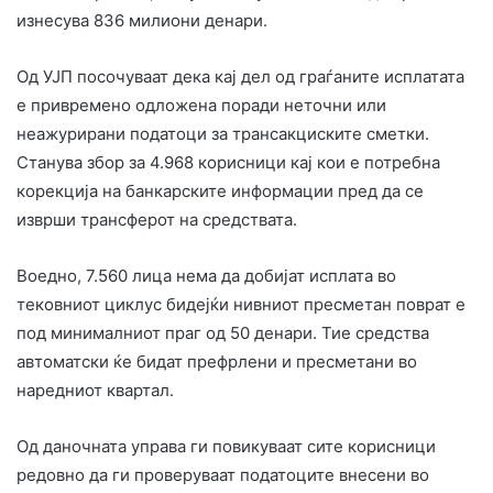
изнесува 836 милиони денари.
Од УЈП посочуваат дека кај дел од граѓаните исплатата
е привремено одложена поради неточни или
неажурирани податоци за трансакциските сметки.
Станува збор за 4.968 корисници кај кои е потребна
корекција на банкарските информации пред да се
изврши трансферот на средствата.
Воедно, 7.560 лица нема да добијат исплата во
тековниот циклус бидејќи нивниот пресметан поврат е
под минималниот праг од 50 денари. Тие средства
автоматски ќе бидат префрлени и пресметани во
наредниот квартал.
Од даночната управа ги повикуваат сите корисници
редовно да ги проверуваат податоците внесени во