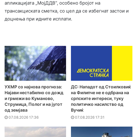
апликацијата „МојДДВ“, особено бројот на
трансакциската сметка, со цел да се избегнат застои и
доцнења при идните исплати.
УХМР со најнова прогноза:
ДС: Нападот од Стоилковиќ
Најави нестабилно со дожд
на Филипче не е одбрана на
и грмежи во Куманово,
српските интереси, туку
Струмица, Полог и на југот
политичко насилство од
од земјава
Вучиќ
07.08.2026 17:36
07.08.2026 17:31