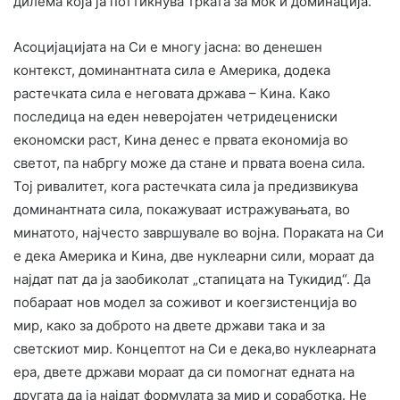
дилема која ја поттикнува трката за моќ и доминација.
Асоцијацијата на Си е многу јасна: во денешен
контекст, доминантната сила е Америка, додека
растечката сила е неговата држава – Кина. Како
последица на еден неверојатен четридецениски
економски раст, Кина денес е првата економија во
светот, па набргу може да стане и првата воена сила.
Тој ривалитет, кога растечката сила ја предизвикува
доминантната сила, покажуваат истражувањата, во
минатото, најчесто завршувале во војна. Пораката на Си
е дека Америка и Кина, две нуклеарни сили, мораат да
најдат пат да ја заобиколат „стапицата на Тукидид“. Да
побараат нов модел за соживот и коегзистенција во
мир, како за доброто на двете држави така и за
светскиот мир. Концептот на Си е дека,во нуклеарната
ера, двете држави мораат да си помогнат едната на
другата да ја најдат формулата за мир и соработка. Не