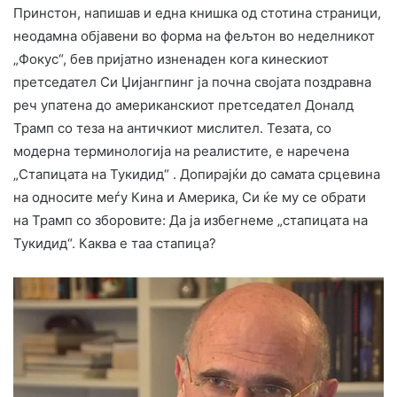
Принстон, напишав и една книшка од стотина страници,
неодамна објавени во форма на фељтон во неделникот
„Фокус“, бев пријатно изненаден кога кинескиот
претседател Си Џијангпинг ја почна својата поздравна
реч упатена до американскиот претседател Доналд
Трамп со теза на античкиот мислител. Тезата, со
модерна терминологија на реалистите, е наречена
„Стапицата на Тукидид“ . Допирајќи до самата срцевина
на односите меѓу Кина и Америка, Си ќе му се обрати
на Трамп со зборовите: Да ја избегнеме „стапицата на
Тукидид“. Каква е таа стапица?