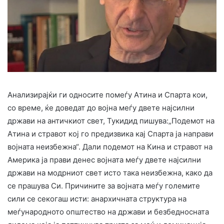
Анализирајќи ги односите помеѓу Атина и Спарта кои,
со време, ќе доведат до војна меѓу двете најсилни
држави на античкиот свет, Тукидид пишува:„Подемот на
Атина и стравот кој го предизвика кај Спарта ја направи
војната неизбежна“. Дали подемот на Кина и стравот на
Америка ја прави денес војната меѓу двете најсилни
држави на модрниот свет исто така неизбежна, како да
се прашува Си. Причините за војната меѓу големите
сили се секогаш исти: анархичната структура на
меѓународното општество на држави и безбедносната