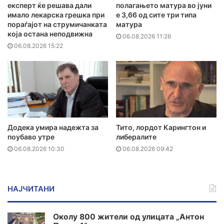
експерт ќе решава дали
полагањето матура во јуни
имало лекарска грешка при
е 3,66 од сите три типа
пораѓајот на струмичанката
матура
која остана неподвижна
06.08.2026 11:26
06.08.2026 15:22
Додека умира надежта за
Тито, лордот Карингтон и
поубаво утре
либералите
06.08.2026 10:30
06.08.2026 09:42
НАЈЧИТАНИ
Околу 800 жители од улицата „Антон