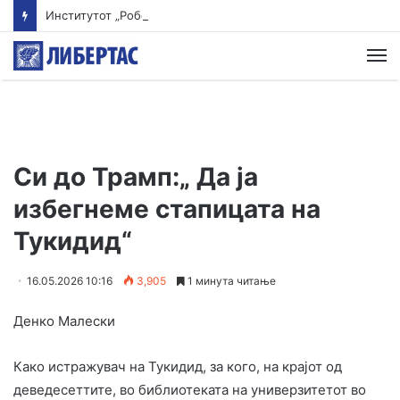
Институтот „Роберт Кох“ ги ревидираше податоците: Речиси 12.000 починати од екстремните горештини во Германија
М
Си до Трамп:„ Да ја
избегнеме стапицата на
Тукидид“
16.05.2026 10:16
3,905
1 минута читање
Денко Малески
Како истражувач на Тукидид, за кого, на крајот од
деведесеттите, во библиотеката на универзитетот во