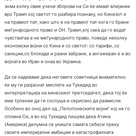
знам колку овие учени зборови на Си ќе имаат влијание
врз Трамп кој светот го разбира поинаку, но Кинезот е
на правиот пат, како што е на правиот пат кога го брани
меѓународното право и ОН. Трамп,кпј сака да го водат
чувстватаа а не меѓународното право, поведе неколку
економски војни со Кина и со светот: со тарифи, со
санкции,со блокади и разни забрани, а ангажиран е и во
војната во Иран и онаа во Украина.
Да се надеваме дека неговите советници внимателно
ќе му ги разјаснат мислите на Тукидид во
интерпретација на кинескиот претседател, дека тој ќе
има трпение да ги сослуша и сериозно да размисли.
Особено во оној дел од „Пелопонеските војни“ кој не го
спомна Си, а во кој Тукидид пишува дека Атина
(Америка) делумна се уништи самата себеси преку
своите империјални амбиции и катастрофалната