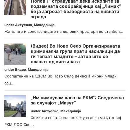
Попов 1“ стравуваат дека ископите за
подземната сообраќајница кај „Лимак“
ќе ја загрозат безбедноста на нивната
зграда
under
Актуелно
,
Македонија
Жителите и сопствениците на деловни простори во станбен...
(Видео) Во Ново Село Организираната
криминална група прати насилници да
ги тепаат младите – затоа што се
плашат од вистината
under
Видео
,
Македонија
Соопштение на СДСМ Во Ново Село денеска мирни млади
соц...
„Им симнувам капа на РКМ“: Сведочења
за случајот „Мазут“
under
Актуелно
,
Македонија
Хемиско вештачење покажува дека мазутот кој
РКМ ДОО Ско...