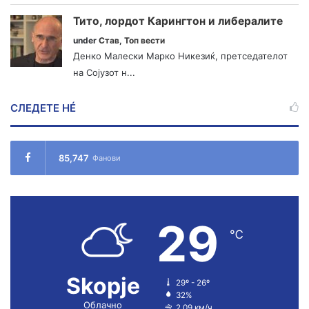
Тито, лордот Карингтон и либералите
under
Став
,
Топ вести
Денко Малески Марко Никезиќ, претседателот
на Сојузот н...
СЛЕДЕТЕ НÉ
85,747
Фанови
29
℃
Skopje
29º - 26º
32%
Облачно
2.09 км/ч