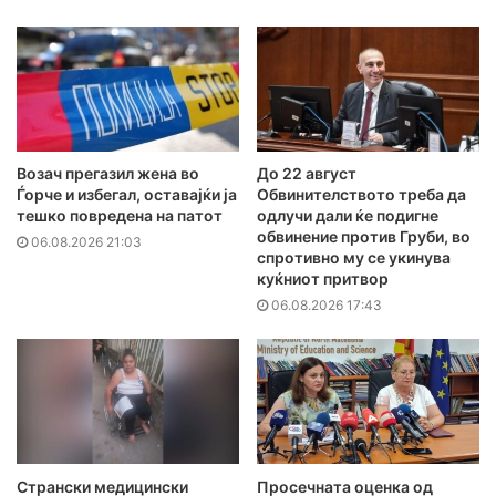
Возач прегазил жена во
До 22 август
Ѓорче и избегал, оставајќи ја
Обвинителството треба да
тешко повредена на патот
одлучи дали ќе подигне
обвинение против Груби, во
06.08.2026 21:03
спротивно му се укинува
куќниот притвор
06.08.2026 17:43
Странски медицински
Просечната оценка од