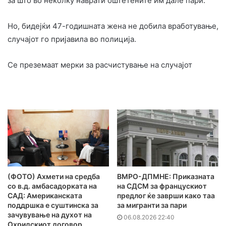
за што во неколку наврати оштетените им дале пари.
Но, бидејќи 47-годишната жена не добила вработување,
случајот го пријавила во полиција.
Се преземаат мерки за расчистување на случајот
(ФОТО) Ахмети на средба
ВМРО-ДПМНЕ: Приказната
со в.д. амбасадорката на
на СДСМ за францускиот
САД: Американската
предлог ќе заврши како таа
поддршка е суштинска за
за мигранти за пари
зачувување на духот на
06.08.2026 22:40
Охридскиот договор