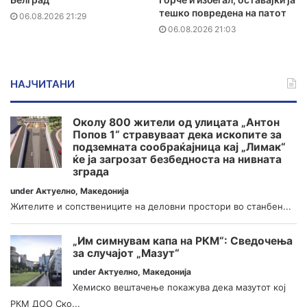
тешко повредена на патот
06.08.2026 21:29
06.08.2026 21:03
НАЈЧИТАНИ
Околу 800 жители од улицата „Антон
Попов 1“ стравуваат дека ископите за
подземната сообраќајница кај „Лимак“
ќе ја загрозат безбедноста на нивната
зграда
under
Актуелно
,
Македонија
Жителите и сопствениците на деловни простори во станбен...
„Им симнувам капа на РКМ“: Сведочења
за случајот „Мазут“
under
Актуелно
,
Македонија
Хемиско вештачење покажува дека мазутот кој
РКМ ДОО Ско...