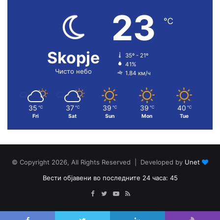
23
℃
Skopje
35º - 21º
41%
Чисто небо
1.84 км/ч
35
37
39
39
40
℃
℃
℃
℃
℃
Fri
Sat
Sun
Mon
Tue
© Copyright 2026, All Rights Reserved | Developed by
Unet
Вести објавени во последните 24 часа: 45
Facebook
Twitter
YouTube
RSS