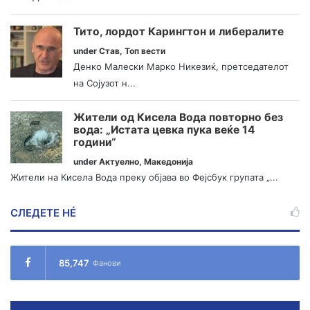
Тито, лордот Карингтон и либералите
under
Став
,
Топ вести
Денко Малески Марко Никезиќ, претседателот
на Сојузот н...
Жители од Кисела Вода повторно без
вода: „Истата цевка пука веќе 14
години“
under
Актуелно
,
Македонија
Жители на Кисела Вода преку објава во Фејсбук групата „...
СЛЕДЕТЕ НÉ
85,747
Фанови