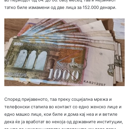
татко биле измамени од две лица за 152.000 денари.
Според пријавеното, таа преку социјална мрежа и
телефонски стапила во контакт со едно женско лице и
едно машко лице, кои биле и дома кај неа и и ветиле
дека ќе ја вработат во некоја од државните институции,