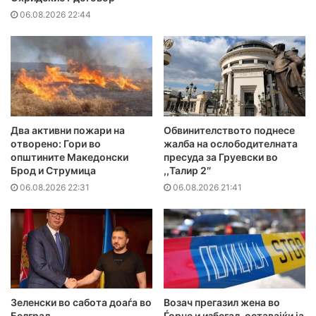
06.08.2026 22:44
Два активни пожари на
Обвинителството поднесе
отворено: Гори во
жалба на ослободителната
општините Македонски
пресуда за Груевски во
Брод и Струмица
,,Талир 2″
06.08.2026 22:31
06.08.2026 21:41
Зеленски во сабота доаѓа во
Возач прегазил жена во
Белград
Ѓорче и избегал, оставајќи ја