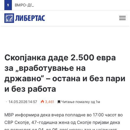
ВМРО-ДПМНЕ: Приказната на СДСМ за францускиот предлог ќе заврши како таа за мигранти за пари
М
Скопјанка даде 2.500 евра
за „вработување на
државно“ – остана и без пари
и без работа
14.05.2026 14:57
3,461
Читање помалку од 1м
МВР информира дека вчера попладне во 17:00 часот во
СВР Скопје, 47-годишна жена од Скопје пријави дека
во периодот од 04. до 06. овој месец таа и нејзиниот