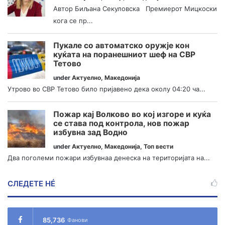
Автор Биљана Секуловска Премиерот Мицкоски
кога се пр...
Пукале со автоматско оружје кон
куќата на поранешниот шеф на СВР
Тетово
under
Актуелно
,
Македонија
Утрово во СВР Тетово било пријавено дека околу 04:20 ча...
Пожар кај Волково во кој изгоре и куќа
се става под контрола, нов пожар
избувна зад Водно
under
Актуелно
,
Македонија
,
Топ вести
Два поголеми пожари избувнаа денеска на територијата на...
СЛЕДЕТЕ НÉ
85,736
Фанови