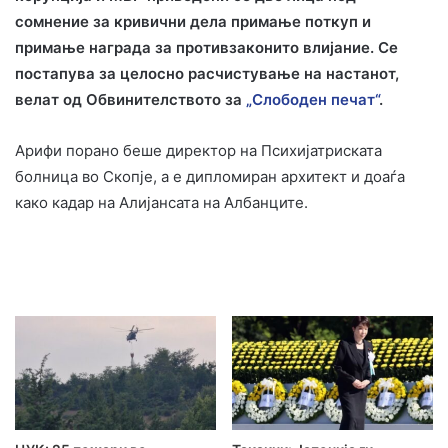
сомнение за кривични дела примање поткуп и
примање награда за противзаконито влијание. Се
постапува за целосно расчистување на настанот,
велат од Обвинителството за
„Слободен печат“
.
Арифи порано беше директор на Психијатриската
болница во Скопје, а е дипломиран архитект и доаѓа
како кадар на Алијансата на Албанците.