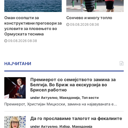
Оман соопшти за
Сончево и многу топло
конструктивни преговори за
09.08.2026 08:36
условите за пловењето во
Ормуската теснина
09.08.2026 08:38
НАЈЧИТАНИ
Премиерот со семејството замина за
Белгија. Во Бриж на екскурзија во
Брисел работно
under
Актуелно
,
Македонија
,
Топ вести
Премиерот, Христијан Мицкоски, замина на најавуваната е...
Да го прославиме талогот на фекалиите
under
Актуелно
,
Избор
,
Македонија