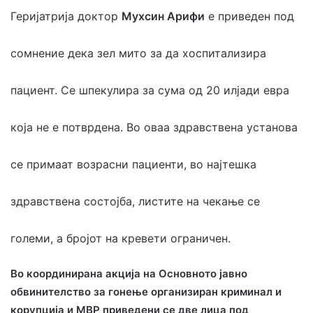
Геријатрија доктор
Мухсин Арифи
е приведен под
сомнение дека зел мито за да хоспитализира
пациент. Се шпекулира за сума од 20 илјади евра
која не е потврдена. Во оваа здравствена установа
се примаат возрасни пациенти, во најтешка
здравствена состојба, листите на чекање се
големи, а бројот на кревети ограничен.
Во координирана акција на Основното јавно
обвинителство за гонење организиран криминал и
корупција и МВР приведени се две лица под