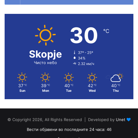
30
℃
Skopje
37º - 25º
34%
Чисто небо
2.32 км/ч
37
39
40
42
40
℃
℃
℃
℃
℃
Sun
Mon
Tue
Wed
Thu
© Copyright 2026, All Rights Reserved | Developed by
Unet
Вести објавени во последните 24 часа: 46