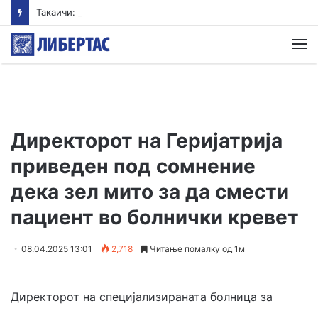
Такаичи: Јапонија ги поддржува трите принципи на ненуклеарно оружје
М
Директорот на Геријатрија
приведен под сомнение
дека зел мито за да смести
пациент во болнички кревет
08.04.2025 13:01
2,718
Читање помалку од 1м
Директорот на специјализираната болница за