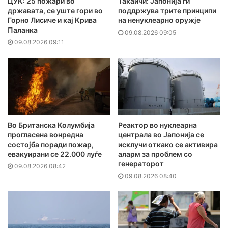
ЦУК: 25 пожари во
Такаичи: Јапонија ги
државата, се уште гори во
поддржува трите принципи
Горно Лисиче и кај Крива
на ненуклеарно оружје
Паланка
09.08.2026 09:05
09.08.2026 09:11
Во Британска Колумбија
Реактор во нуклеарна
прогласена вонредна
централа во Јапонија се
состојба поради пожар,
исклучи откако се активира
евакуирани се 22.000 луѓе
аларм за проблем со
генераторот
09.08.2026 08:42
09.08.2026 08:40