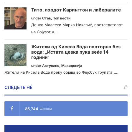
Тито, лордот Карингтон и либералите
under
Став
,
Топ вести
Денко Малески Марко Никезиќ, претседателот
на Сојузот н...
Жители од Кисела Вода повторно без
вода: „Истата цевка пука веќе 14
години“
under
Актуелно
,
Македонија
Жители на Кисела Вода преку објава во Фејсбук групата „...
СЛЕДЕТЕ НÉ
85,744
Фанови