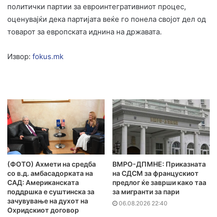
политички партии за евроинтегративниот процес,
оценувајќи дека партијата веќе го понела својот дел од
товарот за европската иднина на државата.
Извор:
fokus.mk
(ФОТО) Ахмети на средба
ВМРО-ДПМНЕ: Приказната
со в.д. амбасадорката на
на СДСМ за францускиот
САД: Американската
предлог ќе заврши како таа
поддршка е суштинска за
за мигранти за пари
зачувување на духот на
06.08.2026 22:40
Охридскиот договор