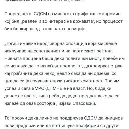
Според него, СДСМ во минатото прифатил компромис
кој бил „реален и во интерес на државата“, но процесот
бил блокиран од тогашната опозиција.
„Тогаш имавме неодговорна опозиција која мислеше
исклучиво на сопствениот и на партискиот рејтинг.
Нивната процена беше дека политички многу повеќе им
се исплаќа да го напаѓаат предлогот, да креираат страв
кај граѓаните дека некој нешто сака да ни одземе, со
цел да си ја сочуваат опозициската комотност. Тоа им
успеа и сега ВМРО-ДПМНЕ е на власт. Но, бидејќи
денес се власт, тие треба да дадат предлог како да се
излезе од оваа состојба“, изјави Спасовски.
Тој посочи дека лично не поддржува СДСМ да иницира
нови предлози или да потпишува платформи со други