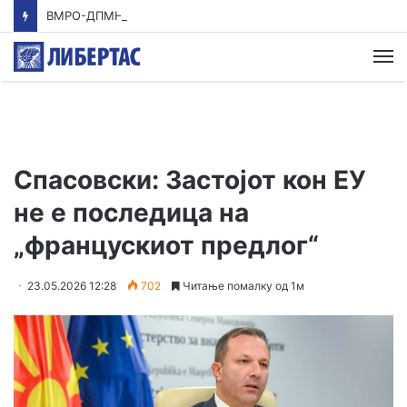
ВМРО-ДПМНЕ: Приказната на СДСМ за францускиот предлог ќе заврши како таа за мигранти за пари
М
Спасовски: Застојот кон ЕУ
не е последица на
„францускиот предлог“
23.05.2026 12:28
702
Читање помалку од 1м