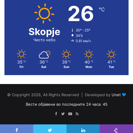
26
℃
Skopje
35º - 25º
34%
Чисто небо
0.81 км/ч
35
36
39
40
41
℃
℃
℃
℃
℃
Fri
Sat
Sun
Mon
Tue
© Copyright 2026, All Rights Reserved | Developed by
Unet
Вести објавени во последните 24 часа: 45
Facebook
Twitter
YouTube
RSS