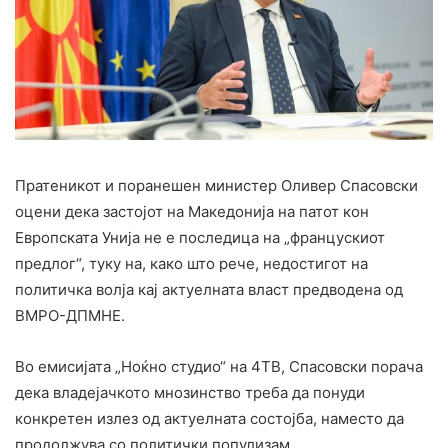
Пратеникот и поранешен министер Оливер Спасовски
оцени дека застојот на Македонија на патот кон
Европската Унија не е последица на „францускиот
предлог“, туку на, како што рече, недостигот на
политичка волја кај актуелната власт предводена од
ВМРО-ДПМНЕ.
Во емисијата „Ноќно студио“ на 4ТВ, Спасовски порача
дека владејачкото мнозинство треба да понуди
конкретен излез од актуелната состојба, наместо да
продолжува со политички популизам.