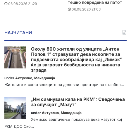
тешко повредена на патот
06.08.2026 21:29
06.08.2026 21:03
НАЈЧИТАНИ
Околу 800 жители од улицата „Антон
Попов 1“ стравуваат дека ископите за
подземната сообраќајница кај „Лимак“
ќе ја загрозат безбедноста на нивната
зграда
under
Актуелно
,
Македонија
Жителите и сопствениците на деловни простори во станбен...
„Им симнувам капа на РКМ“: Сведочења
за случајот „Мазут“
under
Актуелно
,
Македонија
Хемиско вештачење покажува дека мазутот кој
РКМ ДОО Ско...