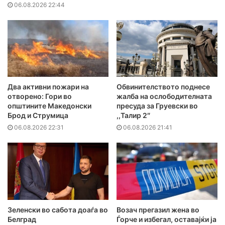
06.08.2026 22:44
Два активни пожари на
Обвинителството поднесе
отворено: Гори во
жалба на ослободителната
општините Македонски
пресуда за Груевски во
Брод и Струмица
,,Талир 2″
06.08.2026 22:31
06.08.2026 21:41
Зеленски во сабота доаѓа во
Возач прегазил жена во
Белград
Ѓорче и избегал, оставајќи ја